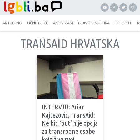
AKTUELNO
LIČNE PRIČE
AKTIVIZAM
PRAVO I POLITIKA
LIFESTYLE
K
TRANSAID HRVATSKA
INTERVJU: Arian
Kajtezović, TransAid:
Ne biti ‘out’ nije opcija
za transrodne osobe
koje žive svoj