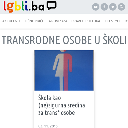
AKTUELNO
LIČNE PRIČE
AKTIVIZAM
PRAVO I POLITIKA
LIFESTYLE
K
TRANSRODNE OSOBE U ŠKOLI
Škola kao
(ne)sigurna sredina
za trans* osobe
03. 11. 2015