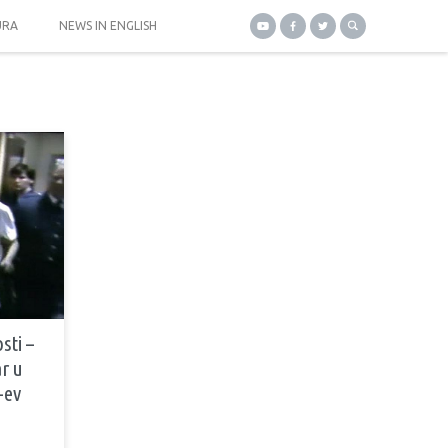
URA
NEWS IN ENGLISH
osti –
ar u
-ev