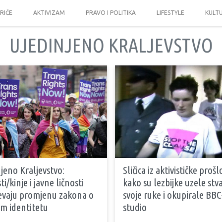
PRIČE
AKTIVIZAM
PRAVO I POLITIKA
LIFESTYLE
KULT
UJEDINJENO KRALJEVSTVO
jeno Kraljevstvo:
Sličica iz aktivističke prošl
ti/kinje i javne ličnosti
kako su lezbijke uzele stv
jevaju promjenu zakona o
svoje ruke i okupirale BBC
m identitetu
studio