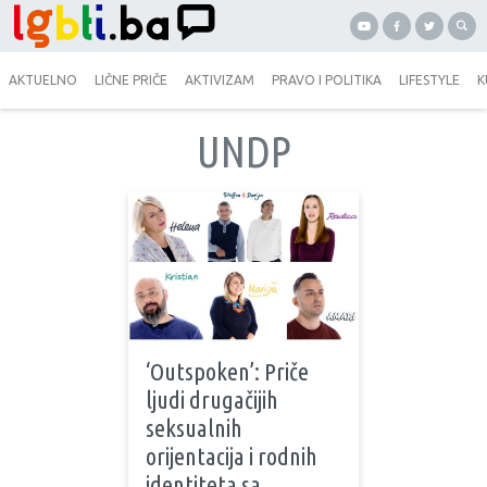
AKTUELNO
LIČNE PRIČE
AKTIVIZAM
PRAVO I POLITIKA
LIFESTYLE
K
UNDP
‘Outspoken’: Priče
ljudi drugačijih
seksualnih
orijentacija i rodnih
identiteta sa