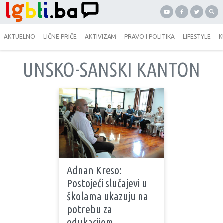
AKTUELNO
LIČNE PRIČE
AKTIVIZAM
PRAVO I POLITIKA
LIFESTYLE
K
UNSKO-SANSKI KANTON
Adnan Kreso:
Postojeći slučajevi u
školama ukazuju na
potrebu za
edukacijom