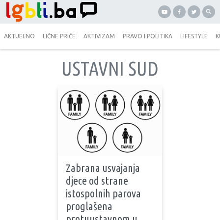
AKTUELNO
LIČNE PRIČE
AKTIVIZAM
PRAVO I POLITIKA
LIFESTYLE
K
USTAVNI SUD
Zabrana usvajanja
djece od strane
istospolnih parova
proglašena
protuustavnom u