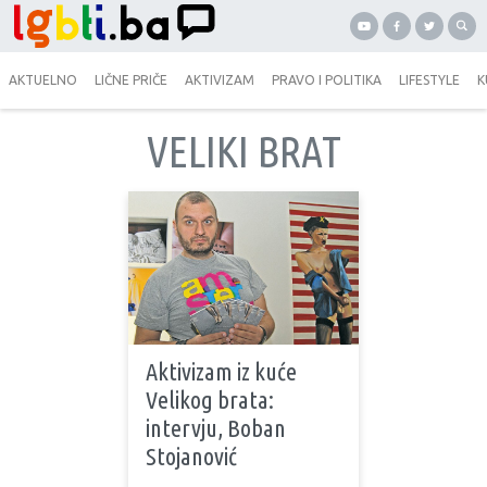
AKTUELNO
LIČNE PRIČE
AKTIVIZAM
PRAVO I POLITIKA
LIFESTYLE
K
VELIKI BRAT
Aktivizam iz kuće
Velikog brata:
intervju, Boban
Stojanović