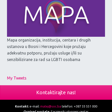
Mapa organizacija, institucija, centara i drugih
ustanova u Bosni i Hercegovini koje pružaju
adekvatnu potporu, pružaju usluge i/ili su
senzibilizirane za rad sa LGBTI osobama
My Tweets
Kontaktirajte nas!
Kontakt:
e-mail:
matej@soc.ba
telefon: +387 33 551 000
Osnivač portala:
Sarajevski otvoreni centar