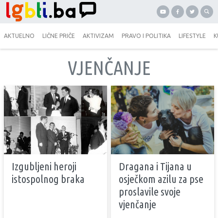
AKTUELNO
LIČNE PRIČE
AKTIVIZAM
PRAVO I POLITIKA
LIFESTYLE
K
VJENČANJE
Izgubljeni heroji
Dragana i Tijana u
istospolnog braka
osječkom azilu za pse
proslavile svoje
vjenčanje