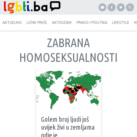
AKTUELNO
LIČNE PRIČE
AKTIVIZAM
PRAVO I POLITIKA
LIFESTYLE
K
ZABRANA
HOMOSEKSUALNOSTI
Golem broj ljudi još
uvijek živi u zemljama
gdje je