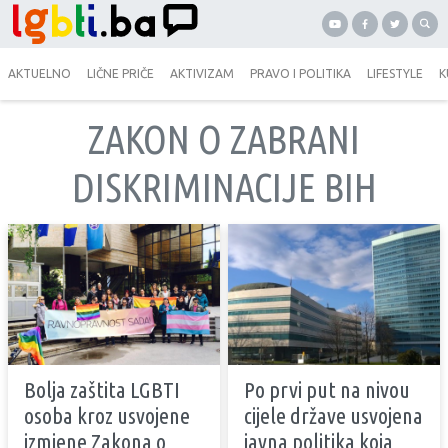
AKTUELNO
LIČNE PRIČE
AKTIVIZAM
PRAVO I POLITIKA
LIFESTYLE
K
ZAKON O ZABRANI
DISKRIMINACIJE BIH
Bolja zaštita LGBTI
Po prvi put na nivou
osoba kroz usvojene
cijele države usvojena
izmjene Zakona o
javna politika koja