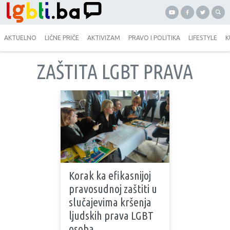
AKTUELNO
LIČNE PRIČE
AKTIVIZAM
PRAVO I POLITIKA
LIFESTYLE
K
ZAŠTITA LGBT PRAVA
Korak ka efikasnijoj
pravosudnoj zaštiti u
slučajevima kršenja
ljudskih prava LGBT
osoba