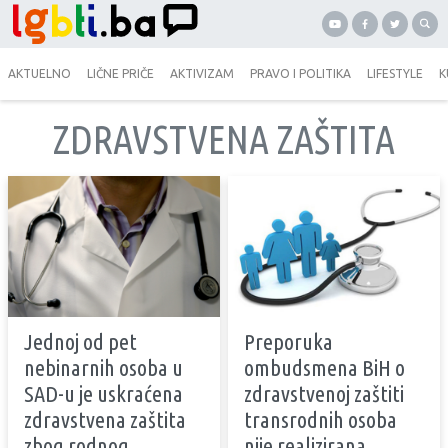
AKTUELNO
LIČNE PRIČE
AKTIVIZAM
PRAVO I POLITIKA
LIFESTYLE
K
ZDRAVSTVENA ZAŠTITA
Jednoj od pet
Preporuka
nebinarnih osoba u
ombudsmena BiH o
SAD-u je uskraćena
zdravstvenoj zaštiti
zdravstvena zaštita
transrodnih osoba
zbog rodnog
nije realizirana