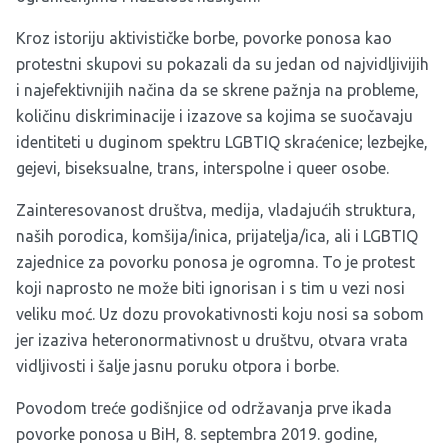
Kroz istoriju aktivističke borbe, povorke ponosa kao
protestni skupovi su pokazali da su jedan od najvidljivijih
i najefektivnijih načina da se skrene pažnja na probleme,
količinu diskriminacije i izazove sa kojima se suočavaju
identiteti u duginom spektru LGBTIQ skraćenice; lezbejke,
gejevi, biseksualne, trans, interspolne i queer osobe.
Zainteresovanost društva, medija, vladajućih struktura,
naših porodica, komšija/inica, prijatelja/ica, ali i LGBTIQ
zajednice za povorku ponosa je ogromna. To je protest
koji naprosto ne može biti ignorisan i s tim u vezi nosi
veliku moć. Uz dozu provokativnosti koju nosi sa sobom
jer izaziva heteronormativnost u društvu, otvara vrata
vidljivosti i šalje jasnu poruku otpora i borbe.
Povodom treće godišnjice od održavanja prve ikada
povorke ponosa u BiH, 8. septembra 2019. godine,