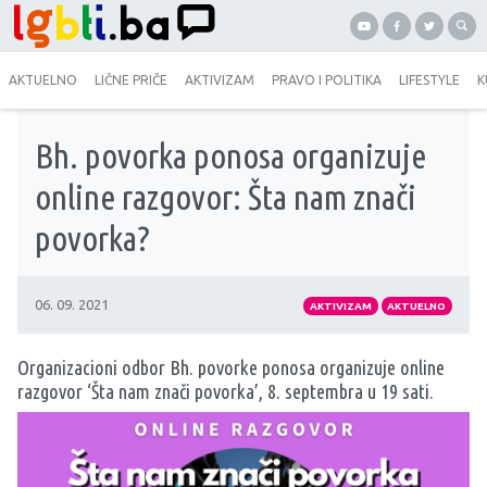
AKTUELNO
LIČNE PRIČE
AKTIVIZAM
PRAVO I POLITIKA
LIFESTYLE
K
Bh. povorka ponosa organizuje
online razgovor: Šta nam znači
povorka?
06. 09. 2021
AKTIVIZAM
AKTUELNO
Organizacioni odbor Bh. povorke ponosa organizuje online
razgovor ‘Šta nam znači povorka’, 8. septembra u 19 sati.