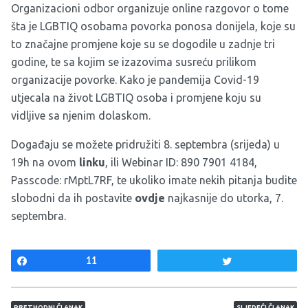
Organizacioni odbor organizuje online razgovor o tome
šta je LGBTIQ osobama povorka ponosa donijela, koje su
to značajne promjene koje su se dogodile u zadnje tri
godine, te sa kojim se izazovima susreću prilikom
organizacije povorke. Kako je pandemija Covid-19
utjecala na život LGBTIQ osoba i promjene koju su
vidljive sa njenim dolaskom.
Događaju se možete pridružiti 8. septembra (srijeda) u
19h na ovom
linku
, ili Webinar ID: 890 7901 4184,
Passcode: rMptL7RF, te ukoliko imate nekih pitanja budite
slobodni da ih postavite
ovdje
najkasnije do utorka, 7.
septembra.
Share
11
Tweet
Navigacija članaka
PRETHODNI ČLANAK
SLJEDEĆI ČLANAK