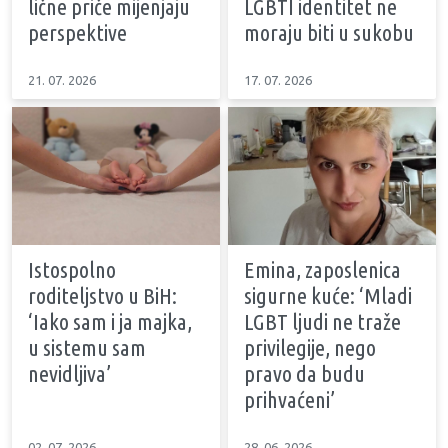
lične priče mijenjaju
LGBTI identitet ne
perspektive
moraju biti u sukobu
21. 07. 2026
17. 07. 2026
Istospolno
Emina, zaposlenica
roditeljstvo u BiH:
sigurne kuće: ‘Mladi
‘Iako sam i ja majka,
LGBT ljudi ne traže
u sistemu sam
privilegije, nego
nevidljiva’
pravo da budu
prihvaćeni’
02. 07. 2026
28. 06. 2026