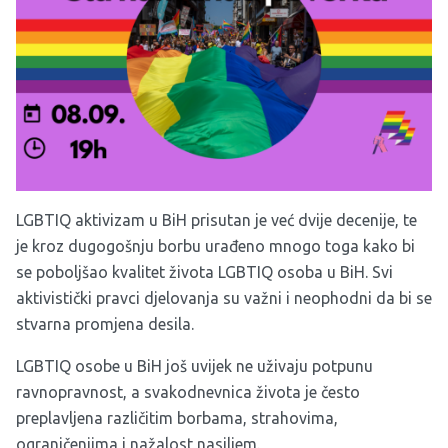
LGBTIQ aktivizam u BiH prisutan je već dvije decenije, te
je kroz dugogošnju borbu urađeno mnogo toga kako bi
se poboljšao kvalitet života LGBTIQ osoba u BiH. Svi
aktivistički pravci djelovanja su važni i neophodni da bi se
stvarna promjena desila.
LGBTIQ osobe u BiH još uvijek ne uživaju potpunu
ravnopravnost, a svakodnevnica života je često
preplavljena različitim borbama, strahovima,
ograničenjima i nažalost nasiljem.