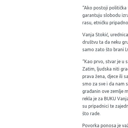
“Ako postoji politička
garantuju slobodu izra
rasu, etničku pripadnos
Vanja Stokić, urednica
društvu ta da neku gru
samo zato što brani L
“Kao prvo, stvar je u 
Zatim, ljudska niti gr
prava žena, djece ili s
smo za sve i da nam sv
građanin ove zemlje mo
rekla je za BUKU Vanja
su pripadnici te zajed
što rade.
Povorka ponosa je važn