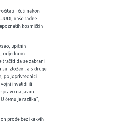
čitati i čuti nakon
 LJUDI, naše radne
 nepoznatih kosmičkih
sao, upitnih
ja, odjednom
 tražiti da se zabrani
 su izloženi, a s druge
, poljoprivrednici
ojni invalidi ili
te pravo na javno
 U čemu je razlika”,
 on prođe bez ikakvih