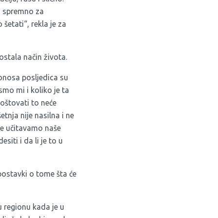
vo spremno za
šetati“, rekla je za
ostala način života.
nosa posljedica su
smo mi i koliko je ta
poštovati to neće
tnja nije nasilna i ne
 ne učitavamo naše
iti i da li je to u
postavki o tome šta će
u regionu kada je u