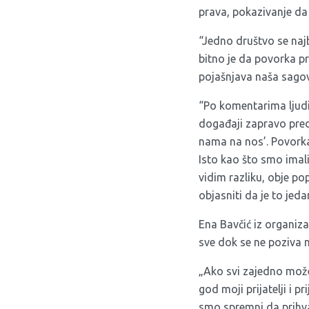
prava, pokazivanje da
“Jedno društvo se naj
bitno je da povorka pr
pojašnjava naša sagov
“Po komentarima ljudi 
događaji zapravo preds
nama na nos’. Povorka
Isto kao što smo ima
vidim razliku, obje pop
objasniti da je to jeda
Ena Bavčić iz organiz
sve dok se ne poziva n
„Ako svi zajedno može
god moji prijatelji i 
smo spremni da prihvat