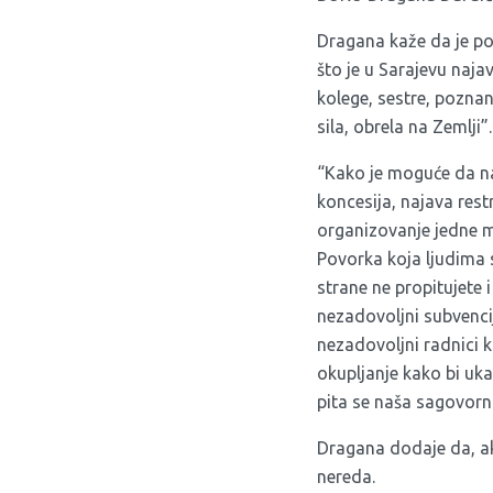
Dragana kaže da je po
što je u Sarajevu naj
kolege, sestre, poznan
sila, obrela na Zemlji”.
“Kako je moguće da na
koncesija, najava rest
organizovanje jedne mi
Povorka koja ljudima s
strane ne propitujete 
nezadovoljni subvencijam
nezadovoljni radnici k
okupljanje kako bi ukaz
pita se naša sagovorn
Dragana dodaje da, ako
nereda.