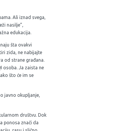
ama. Ali iznad svega,
ži nasilje”,
ažna edukacija.
znaju šta ovakvi
ri zida, ne nabijajte
ra od strane građana.
 osoba. Ja zaista ne
tako što će im se
o javno okupljanje,
ekularnom društvu. Dok
rka ponosa znači da
iju, rasu i slično.