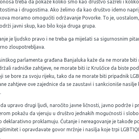
nosa treba da pokaže koliko smo kao društvo sazreli i kolik
itostima i drugostima. Ako želimo da kao društvo idemo napr
jekova moramo omogućiti održavanje Povorke. To je, uostalom
drži javni skup, kao bilo koja druga grupa.
nje je ljudsko pravo i ne treba ga miješati sa sigurnosnim pita
erno zloupotrebljava.
sinškog parlamenta građana Banjaluka kaže da ne morate biti ra
ržali radničke zahtjeve, ne morate biti iz Kruščice da biste pod
i se bore za svoju rijeku, tako da ne morate biti pripadnik LG
ne zahtjeve ove zajednice da se zaustavi i sankcioniše nasilje
.
 da upravo drugi ljudi, naročito javne ličnosti, javno podrže i 
erom pokažu da vjeruju u društvo jednakih mogućnosti i slobo
o deklarativno proklamuju. Ćutanje i nereagovanje je takođe poli
egitimitet i opravdavate govor mržnje i nasilja koje trpi LGBTIQ
.