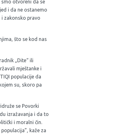
o smo otvoreni da se
ijed i da ne ostanemo
, i zakonsko pravo
njima, što se kod nas
dnik „Dite“ ili
ržavali mještanke i
BTIQI populacije da
 kojem su, skoro pa
pridruže se Povorki
du izražavanja i da to
tički i moralni čin.
I populacija”, kaže za