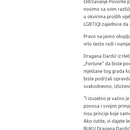
Održavanje Povorke po
nosimo sa svim različ
u okvirima prošlih vi
LGBTIQI zajednice da o
Pravo na javno okuplja
vrlo često radi i namj
Dragana Dardić iz Hel
„Fortune“ da biste pod
mještane tog grada koj
biste podržali opravda
svakodnevno, izloženi
“I izuzetno je važno je
ponosa i svojim primj
nisu principi koje sam
Ako ćutite, vi dajete l
BUKU Dragana Dardić