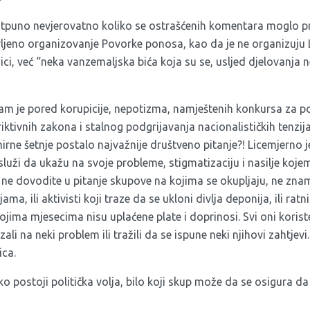
tpuno nevjerovatno koliko se ostrašćenih komentara moglo pro
avljeno organizovanje Povorke ponosa, kao da je ne organizuju
ici, već “neka vanzemaljska bića koja su se, usljed djelovanja
m je pored korupicije, nepotizma, namještenih konkursa za po
riktivnih zakona i stalnog podgrijavanja nacionalističkih tenzi
rne šetnje postalo najvažnije društveno pitanje?! Licemjerno je
luži da ukažu na svoje probleme, stigmatizaciju i nasilje kojem
i ne dovodite u pitanje skupove na kojima se okupljaju, ne znam
a, ili aktivisti koji traze da se ukloni divlja deponija, ili ratni v
ojima mjesecima nisu uplaćene plate i doprinosi. Svi oni koris
ali na neki problem ili tražili da se ispune neki njihovi zahtjevi.
ica.
 postoji politička volja, bilo koji skup može da se osigura da