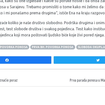
a, kako su one izgledale i kakve su poruke nosile i da onda za
osa u Sarajevu. Trebamo promisliti o tome kako mi želimo da
ko i mi ponašamo prema drugima“, ističe Ena na kraju razgov
će koliko je naše društvo slobodno. Podrška drugima i onima 
test, test slobode društva i svakog pojedinca. Test kako institu
pojedinca koji mora poštovati ljudsko biće koje živi pored njega.
POVORKA PONOSA
PRVA BH. POVORKA PONOSA
SLOBODA OKUPLJ
Share
T
aka
 značio poraz
Prva parada ponosa u Mar