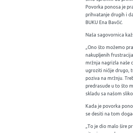
Povorka ponosa je prav
prihvatanje drugih i da
BUKU Ena Bavčić.
Naša sagovornica kaže 
„Ono što možemo prat
nakupljenih frustracij
mržnja nagrizla naše d
ugroziti ničije drugo,
poziva na mržnju. Treb
predrasude u to što mi
skladu sa našom sliko
Kada je povorka ponos
se desiti na tom doga
„To je dio malo šire p