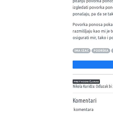
pitanju povorka ponos
izgledati povorka pon
ponašaju, pa da se ta
Povorka ponosa pokaza
razmišljaju kao mi je 
osigurati mir, tako i 
IMA IZAC
PODRŠKA
Navigacija član
PRETHODNI ČLANAK
Nikola Kuridža: Odlazak bi
Komentari
komentara