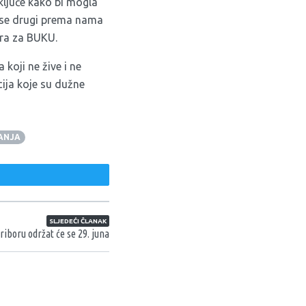
ključe kako bi mogla
 se drugi prema nama
ora za BUKU.
koji ne žive i ne
cija koje su dužne
ANJA
weet
SLJEDEĆI ČLANAK
iboru održat će se 29. juna