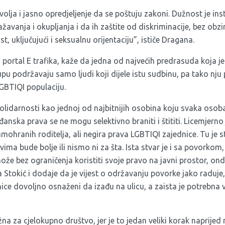
 volja i jasno opredjeljenje da se poštuju zakoni. Dužnost je in
žavanja i okupljanja i da ih zaštite od diskriminacije, bez obzi
t, uključujući i seksualnu orijentaciju”, ističe Dragana.
 portal E trafika, kaže da jedna od najvećih predrasuda koja j
pu podržavaju samo ljudi koji dijele istu sudbinu, pa tako nju
GBTIQI populaciju.
solidarnosti kao jednoj od najbitnijih osobina koju svaka osob
ađanska prava se ne mogu selektivno braniti i štititi. Licemjern
amohranih roditelja, ali negira prava LGBTIQI zajednice. Tu je st
ima bude bolje ili nismo ni za šta. Ista stvar je i sa povorkom,
že bez ograničenja koristiti svoje pravo na javni prostor, ond
 Stokić i dodaje da je vijest o održavanju povorke jako raduje, 
nice dovoljno osnaženi da izađu na ulicu, a zaista je potrebna 
a za cjelokupno društvo, jer je to jedan veliki korak naprijed 