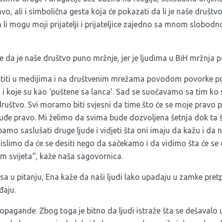
o, ali i simbolična gesta koja će pokazati da li je naše društ
 li mogu moji prijatelji i prijateljice zajedno sa mnom slobodno 
da je naše društvo puno mržnje, jer je ljudima u BiH mržnja p
iti u medijima i na društvenim mrežama povodom povorke po
a i koje su kao ‘puštene sa lanca’. Sad se suočavamo sa tim ko 
ruštvo. Svi moramo biti svjesni da time što će se moje pravo 
 tuđe pravo. Mi želimo da svima bude dozvoljena šetnja dok ta še
amo saslušati druge ljude i vidjeti šta oni imaju da kažu i da
slimo da će se desiti nego da sačekamo i da vidimo šta će se des
m svijeta“, kaže naša sagovornica.
a u pitanju, Ena kaže da naši ljudi lako upadaju u zamke pret
đaju.
ropagande. Zbog toga je bitno da ljudi istraže šta se dešavalo 