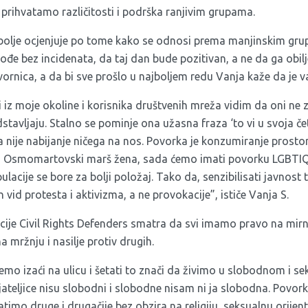
 prihvatamo različitosti i podrška ranjivim grupama.
bolje ocjenjuje po tome kako se odnosi prema manjinskim grup
ođe bez incidenata, da taj dan bude pozitivan, a ne da ga obilje
ornica, a da bi sve prošlo u najboljem redu Vanja kaže da je v
iz moje okoline i korisnika društvenih mreža vidim da oni ne 
tavljaju. Stalno se pominje ona užasna fraza ‘to vi u svoja četi
 nije nabijanje ničega na nos. Povorka je konzumiranje prosto
li Osmomartovski marš žena, sada ćemo imati povorku LGBTIQI
ulacije se bore za bolji položaj. Tako da, senzibilisati javnost 
n vid protesta i aktivizma, a ne provokacije”, ističe Vanja S.
acije Civil Rights Defenders smatra da svi imamo pravo na mirn
a mržnju i nasilje protiv drugih.
mo izaći na ulicu i šetati to znači da živimo u slobodnom i s
prijateljice nisu slobodni i slobodne nisam ni ja slobodna. Povo
imo druge i drugačije bez obzira na religiju, seksualnu orijentac