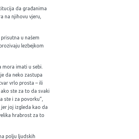
stitucija da građanima
ra na njihovu vjeru,
e prisutna u našem
 prozivaju lezbejkom
a mora imati u sebi.
o je da neko zastupa
var vrlo prosta – ili
 ako ste za to da svaki
a ste i za povorku”,
jer joj izgleda kao da
velika hrabrost za to
na polju ljudskih