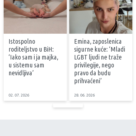
Istospolno
Emina, zaposlenica
roditeljstvo u BiH:
sigurne kuće: ‘Mladi
‘Iako sam i ja majka,
LGBT ljudi ne traže
u sistemu sam
privilegije, nego
nevidljiva’
pravo da budu
prihvaćeni’
02. 07. 2026
28. 06. 2026