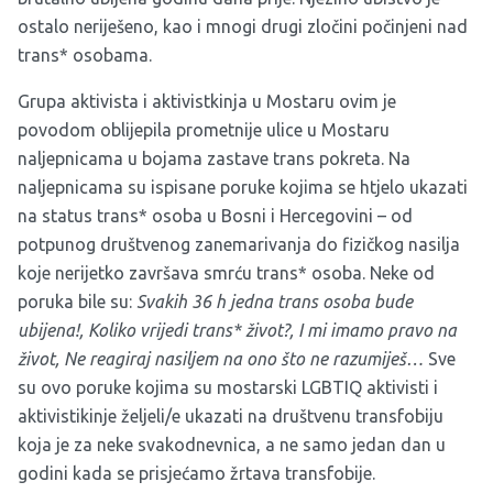
ostalo neriješeno, kao i mnogi drugi zločini počinjeni nad
trans* osobama.
Grupa aktivista i aktivistkinja u Mostaru ovim je
povodom oblijepila prometnije ulice u Mostaru
naljepnicama u bojama zastave trans pokreta. Na
naljepnicama su ispisane poruke kojima se htjelo ukazati
na status trans* osoba u Bosni i Hercegovini – od
potpunog društvenog zanemarivanja do fizičkog nasilja
koje nerijetko završava smrću trans* osoba. Neke od
poruka bile su:
Svakih 36 h jedna trans osoba bude
ubijena!, Koliko vrijedi trans* život?, I mi imamo pravo na
život,
Ne reagiraj nasiljem na ono što ne razumiješ…
Sve
su ovo poruke kojima su mostarski LGBTIQ aktivisti i
aktivistikinje željeli/e ukazati na društvenu transfobiju
koja je za neke svakodnevnica, a ne samo jedan dan u
godini kada se prisjećamo žrtava transfobije.