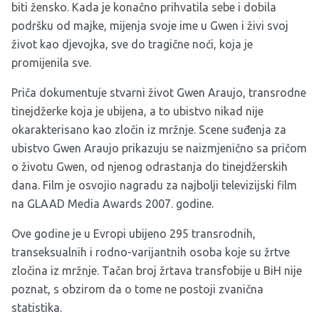
biti žensko. Kada je konačno prihvatila sebe i dobila
podršku od majke, mijenja svoje ime u Gwen i živi svoj
život kao djevojka, sve do tragične noći, koja je
promijenila sve.
Priča dokumentuje stvarni život Gwen Araujo, transrodne
tinejdžerke koja je ubijena, a to ubistvo nikad nije
okarakterisano kao zločin iz mržnje. Scene suđenja za
ubistvo Gwen Araujo prikazuju se naizmjenično sa pričom
o životu Gwen, od njenog odrastanja do tinejdžerskih
dana. Film je osvojio nagradu za najbolji televizijski film
na GLAAD Media Awards 2007. godine.
Ove godine je u Evropi ubijeno 295 transrodnih,
transeksualnih i rodno-varijantnih osoba koje su žrtve
zločina iz mržnje. Tačan broj žrtava transfobije u BiH nije
poznat, s obzirom da o tome ne postoji zvanična
statistika.