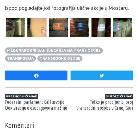
Ispod pogledajte još fotografija ulične akcije u Mostaru.
MEĐUNARODNI DAN SJECANJA NA TRANS OSOBE
TRANSFOBIJA
TRANSRODNE OSOBE
Share
Tweet
Navigacija članaka
PRETHODNI ČLANAK
SLJEDEĆI ČLANAK
Federalni parlament BiH usvojio
Teško je procijeniti broj
Deklaraciju o osudi govora mržnje
transrodnih osoba u Crnoj Gori
Komentari