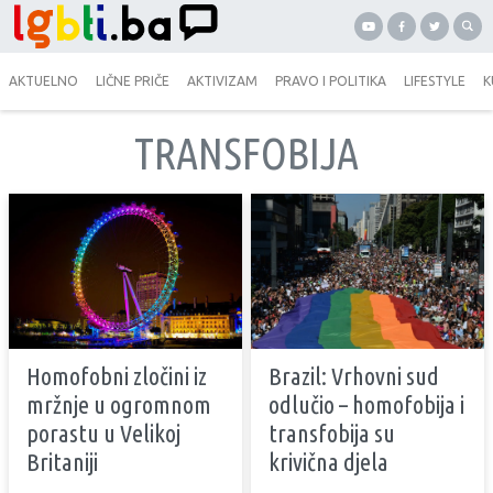
AKTUELNO
LIČNE PRIČE
AKTIVIZAM
PRAVO I POLITIKA
LIFESTYLE
K
TRANSFOBIJA
Homofobni zločini iz
Brazil: Vrhovni sud
mržnje u ogromnom
odlučio – homofobija i
porastu u Velikoj
transfobija su
Britaniji
krivična djela