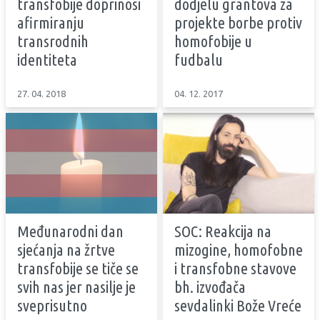
transfobije doprinosi
dodjelu grantova za
afirmiranju
projekte borbe protiv
transrodnih
homofobije u
identiteta
fudbalu
27. 04. 2018
04. 12. 2017
Međunarodni dan
SOC: Reakcija na
sjećanja na žrtve
mizogine, homofobne
transfobije se tiče se
i transfobne stavove
svih nas jer nasilje je
bh. izvođača
sveprisutno
sevdalinki Bože Vreće