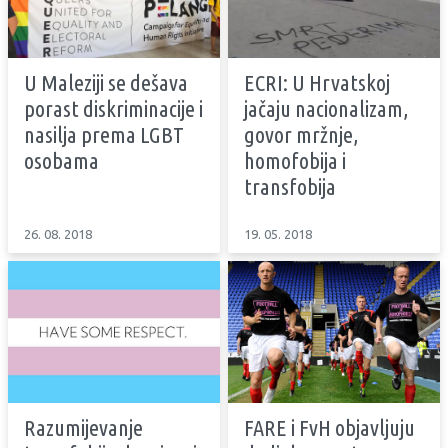
U Maleziji se dešava
ECRI: U Hrvatskoj
porast diskriminacije i
jačaju nacionalizam,
nasilja prema LGBT
govor mržnje,
osobama
homofobija i
transfobija
26. 08. 2018
19. 05. 2018
Razumijevanje
FARE i FvH objavljuju