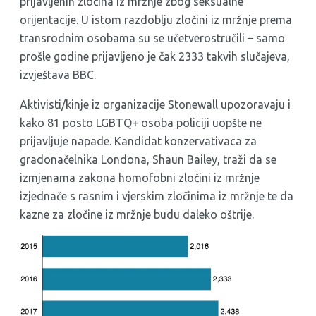
prijavljenih zločina iz mržnje zbog seksualne
orijentacije. U istom razdoblju zločini iz mržnje prema
transrodnim osobama su se učetverostručili – samo
prošle godine prijavljeno je čak 2333 takvih slučajeva,
izvještava
BBC.
Aktivisti/kinje iz organizacije Stonewall upozoravaju i
kako 81 posto LGBTQ+ osoba policiji uopšte ne
prijavljuje napade. Kandidat konzervativaca za
gradonačelnika Londona, Shaun Bailey, traži da se
izmjenama zakona homofobni zločini iz mržnje
izjednače s rasnim i vjerskim zločinima iz mržnje te da
kazne za zločine iz mržnje budu daleko oštrije.