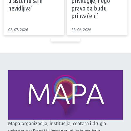
u sistemu sam
privilegije, nego
nevidljiva’
pravo da budu
prihvaćeni’
02. 07. 2026
28. 06. 2026
Mapa organizacija, institucija, centara i drugih
ustanova u Bosni i Hercegovini koje pružaju