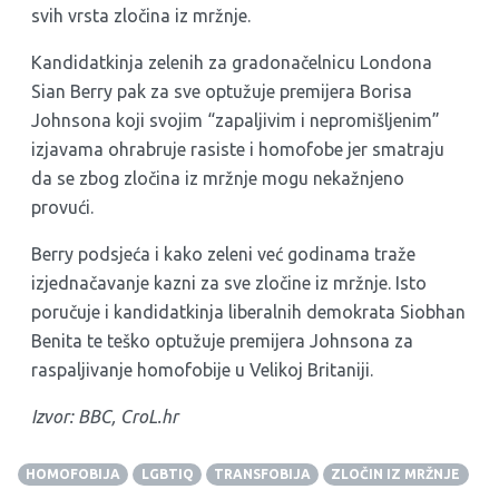
svih vrsta zločina iz mržnje.
Kandidatkinja zelenih za gradonačelnicu Londona
Sian Berry pak za sve optužuje premijera Borisa
Johnsona koji svojim “zapaljivim i nepromišljenim”
izjavama ohrabruje rasiste i homofobe jer smatraju
da se zbog zločina iz mržnje mogu nekažnjeno
provući.
Berry podsjeća i kako zeleni već godinama traže
izjednačavanje kazni za sve zločine iz mržnje. Isto
poručuje i kandidatkinja liberalnih demokrata Siobhan
Benita te teško optužuje premijera Johnsona za
raspaljivanje homofobije u Velikoj Britaniji.
Izvor: BBC, CroL.hr
HOMOFOBIJA
LGBTIQ
TRANSFOBIJA
ZLOČIN IZ MRŽNJE