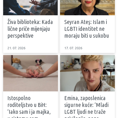
Živa biblioteka: Kada
Seyran Ateş: Islam i
lične priče mijenjaju
LGBTI identitet ne
perspektive
moraju biti u sukobu
21. 07. 2026
17. 07. 2026
Istospolno
Emina, zaposlenica
roditeljstvo u BiH:
sigurne kuće: ‘Mladi
‘Iako sam i ja majka,
LGBT ljudi ne traže