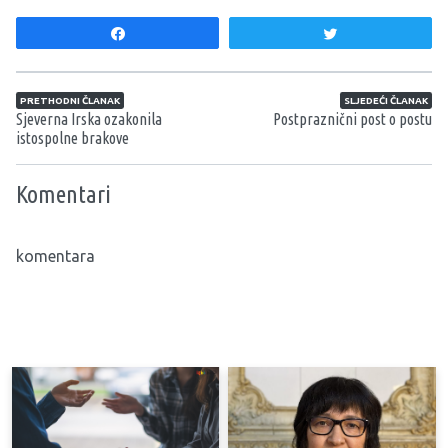
Share
Tweet
Navigacija članaka
PRETHODNI ČLANAK
SLJEDEĆI ČLANAK
Sjeverna Irska ozakonila
Postpraznični post o postu
istospolne brakove
Komentari
komentara