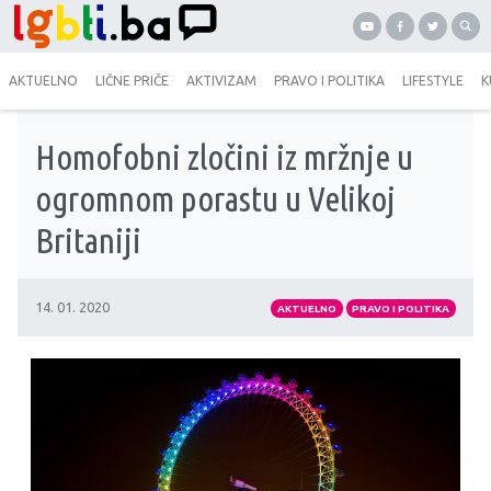
AKTUELNO
LIČNE PRIČE
AKTIVIZAM
PRAVO I POLITIKA
LIFESTYLE
K
Homofobni zločini iz mržnje u
ogromnom porastu u Velikoj
Britaniji
14. 01. 2020
AKTUELNO
PRAVO I POLITIKA