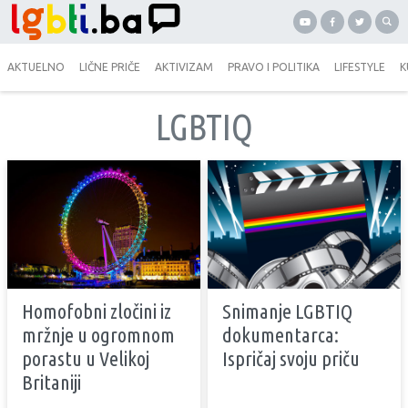
AKTUELNO
LIČNE PRIČE
AKTIVIZAM
PRAVO I POLITIKA
LIFESTYLE
K
LGBTIQ
Homofobni zločini iz
Snimanje LGBTIQ
mržnje u ogromnom
dokumentarca:
porastu u Velikoj
Ispričaj svoju priču
Britaniji