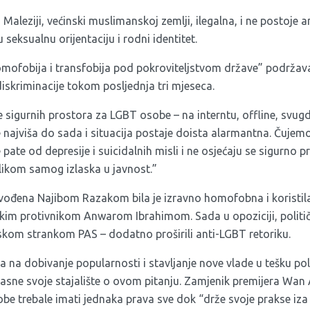
aleziji, većinski muslimanskoj zemlji, ilegalna, i ne postoje an
seksualnu orijentaciju i rodni identitet.
omofobija i transfobija pod pokroviteljstvom države” podržava
iskriminacije tokom posljednja tri mjeseca.
igurnih prostora za LGBT osobe – na interntu, offline, svugdj
e najviša do sada i situacija postaje doista alarmantna. Čuje
pate od depresije i suicidalnih misli i ne osjećaju se sigurno p
rilikom samog izlaska u javnost.”
ođena Najibom Razakom bila je izravno homofobna i koristila
kim protivnikom Anwarom Ibrahimom. Sada u opoziciji, političar
kom strankom PAS – dodatno proširili anti-LGBT retoriku.
a na dobivanje popularnosti i stavljanje nove vlade u tešku poli
azjasne svoje stajalište o ovom pitanju. Zamjenik premijera Wan 
be trebale imati jednaka prava sve dok “drže svoje prakse iza 