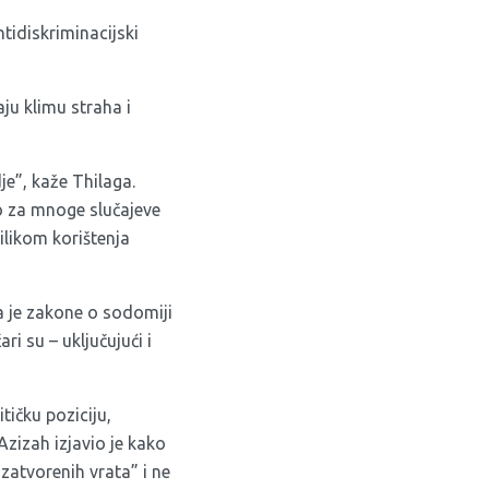
tidiskriminacijski
ju klimu straha i
e”, kaže Thilaga.
mo za mnoge slučajeve
rilikom korištenja
 je zakone o sodomiji
i su – uključujući i
tičku poziciju,
Azizah izjavio je kako
zatvorenih vrata” i ne