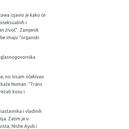
Rawa izjavio je kako će
biseksualnih i
n život”. Zamjenik
obe imaju “organski
za glasnogovornika
e, no nisam očekivao
”, kaže Numan. “Trans
rezati kosu i
nastavnika i vladinih
ja. Zatim je u
ista, Nishe Ayub i