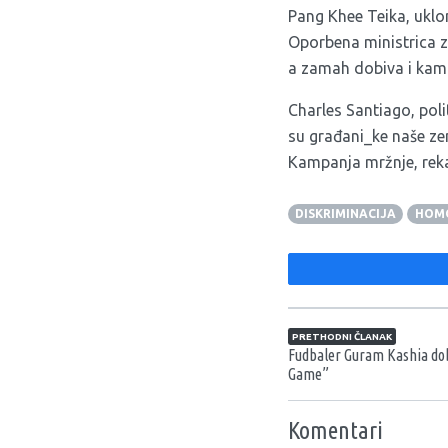
Pang Khee Teika, uklon
Oporbena ministrica za
a zamah dobiva i kamp
Charles Santiago, polit
su građani_ke naše zeml
Kampanja mržnje, rekao
DISKRIMINACIJA
HOM
Navigacija član
PRETHODNI ČLANAK
Fudbaler Guram Kashia dob
Game”
Komentari