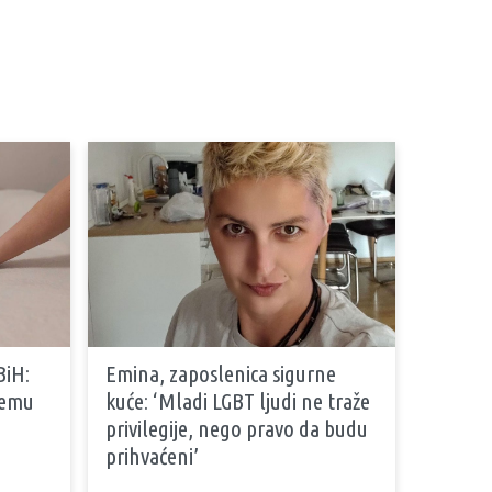
BiH:
Emina, zaposlenica sigurne
stemu
kuće: ‘Mladi LGBT ljudi ne traže
privilegije, nego pravo da budu
prihvaćeni’