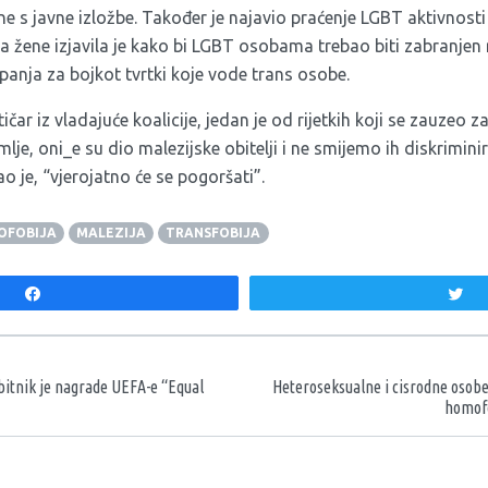
e s javne izložbe. Također je najavio praćenje LGBT aktivnosti 
 žene izjavila je kako bi LGBT osobama trebao biti zabranjen r
anja za bojkot tvrtki koje vode trans osobe.
ičar iz vladajuće koalicije, jedan je od rijetkih koji se zauzeo 
je, oni_e su dio malezijske obitelji i ne smijemo ih diskriminir
 je, “vjerojatno će se pogoršati”.
OFOBIJA
MALEZIJA
TRANSFOBIJA
Share
T
aka
itnik je nagrade UEFA-e “Equal
Heteroseksualne i cisrodne osobe
homofo