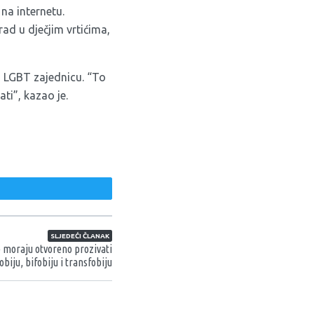
na internetu.
ad u dječjim vrtićima,
za LGBT zajednicu. “To
ati”, kazao je.
weet
SLJEDEĆI ČLANAK
 moraju otvoreno prozivati
biju, bifobiju i transfobiju