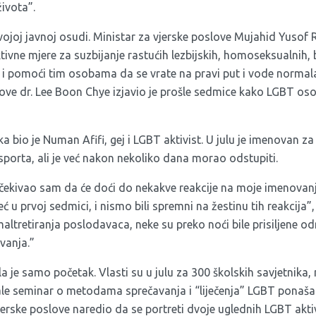
života”.
u svojoj javnoj osudi. Ministar za vjerske poslove Mujahid Yusof 
ivne mjere za suzbijanje rastućih lezbijskih, homoseksualnih, 
i pomoći tim osobama da se vrate na pravi put i vode normala
love dr. Lee Boon Chye izjavio je prošle sedmice kako LGBT os
ska bio je Numan Afifi, gej i LGBT aktivist. U julu je imenovan 
sporta, ali je već nakon nekoliko dana morao odstupiti.
ekivao sam da će doći do nekakve reakcije na moje imenovanj
eć u prvoj sedmici, i nismo bili spremni na žestinu tih reakcija
altretiranja poslodavaca, neke su preko noći bile prisiljene od
evanja.”
je samo početak. Vlasti su u julu za 300 školskih savjetnika, 
le seminar o metodama sprečavanja i “liječenja” LGBT ponašan
erske poslove naredio da se portreti dvoje uglednih LGBT aktiv