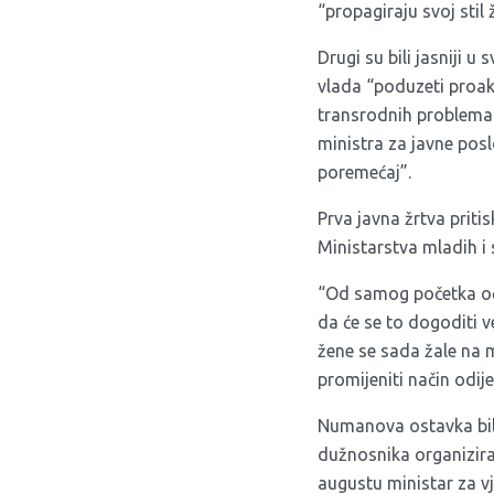
“propagiraju svoj stil 
Drugi su bili jasniji 
vlada “poduzeti proakt
transrodnih problema 
ministra za javne pos
poremećaj”.
Prva javna žrtva priti
Ministarstva mladih i 
“Od samog početka oč
da će se to dogoditi v
žene se sada žale na m
promijeniti način odij
Numanova ostavka bila 
dužnosnika organizira
augustu ministar za vj