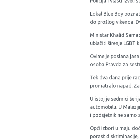
Policija i vlasti izve
Lokal Blue Boy poznato
do prošlog vikenda. 
Ministar Khalid Samad
ublažiti širenje LGBT 
Ovime je poslana jasn
osoba Pravda za sestre
Tek dva dana prije ra
promatralo napad. Zado
U istoj je sedmici šeri
automobilu. U Maleziji
i podsjetnik ne samo z
Opći izbori u maju doč
porast diskriminacije,