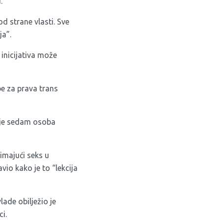
.
d strane vlasti. Sve
a”.
inicijativa može
pe za prava trans
k je sedam osoba
 imajući seks u
vio kako je to “lekcija
ade obilježio je
i.