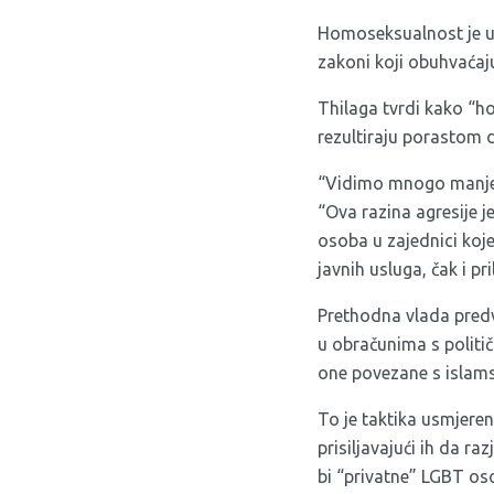
Homoseksualnost je u M
zakoni koji obuhvaćaju 
Thilaga tvrdi kako “h
rezultiraju porastom d
“Vidimo mnogo manje s
“Ova razina agresije j
osoba u zajednici koje 
javnih usluga, čak i p
Prethodna vlada predv
u obračunima s politič
one povezane s islams
To je taktika usmjeren
prisiljavajući ih da r
bi “privatne” LGBT oso