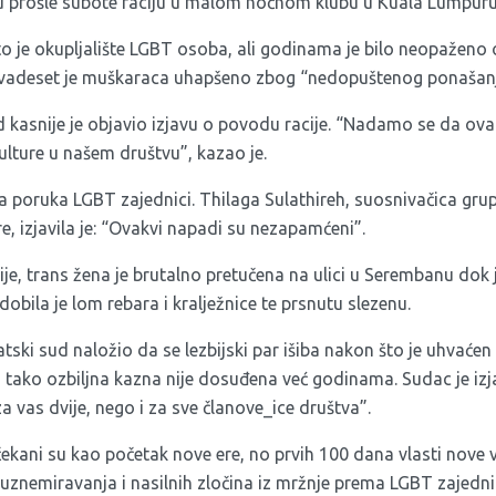
li su prošle subote raciju u malom noćnom klubu u Kuala Lumpuru
 je okupljalište LGBT osoba, ali godinama je bilo neopaženo o
Dvadeset je muškaraca uhapšeno zbog “nedopuštenog ponašanj
 kasnije je objavio izjavu o povodu racije. “Nadamo se da ova 
kulture u našem društvu”, kazao je.
a poruka LGBT zajednici. Thilaga Sulathireh, suosnivačica gru
, izjavila je: “Ovakvi napadi su nezapamćeni”.
cije, trans žena je brutalno pretučena na ulici u Serembanu do
bila je lom rebara i kralježnice te prsnutu slezenu.
jatski sud naložio da se lezbijski par išiba nakon što je uhvaćen
 tako ozbiljna kazna nije dosuđena već godinama. Sudac je izja
a vas dvije, nego i za sve članove_ice društva”.
ekani su kao početak nove ere, no prvih 100 dana vlasti nove vl
 uznemiravanja i nasilnih zločina iz mržnje prema LGBT zajednic