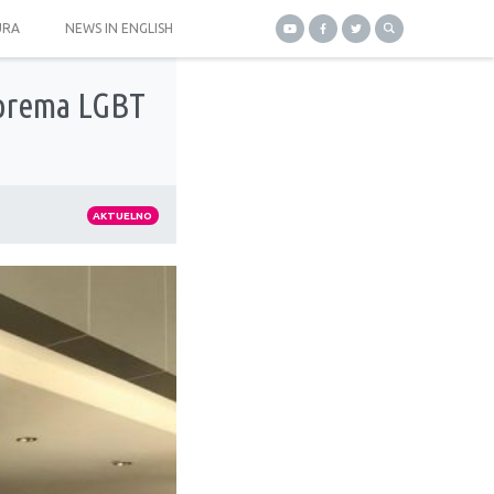
URA
NEWS IN ENGLISH
a prema LGBT
AKTUELNO