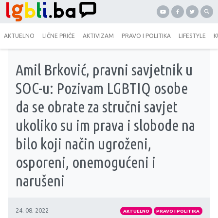
AKTUELNO
LIČNE PRIČE
AKTIVIZAM
PRAVO I POLITIKA
LIFESTYLE
K
Amil Brković, pravni savjetnik u
SOC-u: Pozivam LGBTIQ osobe
da se obrate za stručni savjet
ukoliko su im prava i slobode na
bilo koji način ugroženi,
osporeni, onemogućeni i
narušeni
24. 08. 2022
AKTUELNO
PRAVO I POLITIKA