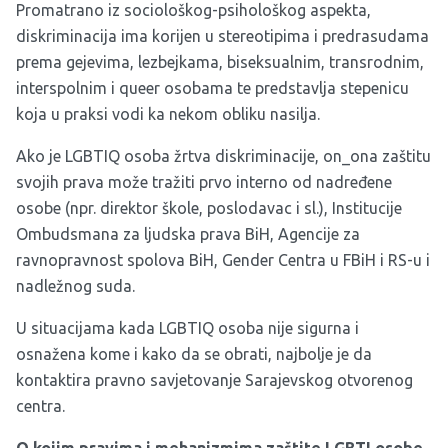
Promatrano iz sociološkog-psihološkog aspekta,
diskriminacija ima korijen u stereotipima i predrasudama
prema gejevima, lezbejkama, biseksualnim, transrodnim,
interspolnim i queer osobama te predstavlja stepenicu
koja u praksi vodi ka nekom obliku nasilja.
Ako je LGBTIQ osoba žrtva diskriminacije, on_ona zaštitu
svojih prava može tražiti prvo interno od nadređene
osobe (npr. direktor škole, poslodavac i sl.), Institucije
Ombudsmana za ljudska prava BiH, Agencije za
ravnopravnost spolova BiH, Gender Centra u FBiH i RS-u i
nadležnog suda.
U situacijama kada LGBTIQ osoba nije sigurna i
osnažena kome i kako da se obrati, najbolje je da
kontaktira pravno savjetovanje Sarajevskog otvorenog
centra.
O kojim pravima i mehanizmima zaštite LGBTI osobe