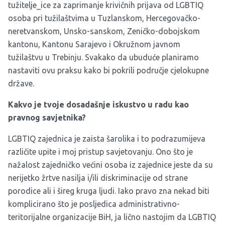
tužitelje_ice za zaprimanje krivičnih prijava od LGBTIQ
osoba pri tužilaštvima u Tuzlanskom, Hercegovačko-
neretvanskom, Unsko-sanskom, Zeničko-dobojskom
kantonu, Kantonu Sarajevo i Okružnom javnom
tužilaštvu u Trebinju. Svakako da ubuduće planiramo
nastaviti ovu praksu kako bi pokrili područje cjelokupne
države.
Kakvo je tvoje dosadašnje iskustvo u radu kao
pravnog savjetnika?
LGBTIQ zajednica je zaista šarolika i to podrazumijeva
različite upite i moj pristup savjetovanju. Ono što je
nažalost zajedničko većini osoba iz zajednice jeste da su
nerijetko žrtve nasilja i/ili diskriminacije od strane
porodice ali i šireg kruga ljudi. Iako pravo zna nekad biti
komplicirano što je posljedica administrativno-
teritorijalne organizacije BiH, ja lično nastojim da LGBTIQ