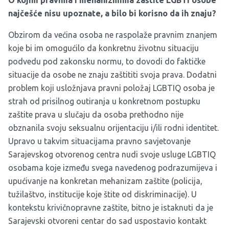
najčešće nisu upoznate, a bilo bi korisno da ih znaju?
Obzirom da većina osoba ne raspolaže pravnim znanjem
koje bi im omogućilo da konkretnu životnu situaciju
podvedu pod zakonsku normu, to dovodi do faktičke
situacije da osobe ne znaju zaštititi svoja prava. Dodatni
problem koji usložnjava pravni položaj LGBTIQ osoba je
strah od prisilnog outiranja u konkretnom postupku
zaštite prava u slučaju da osoba prethodno nije
obznanila svoju seksualnu orijentaciju i/ili rodni identitet.
Upravo u takvim situacijama pravno savjetovanje
Sarajevskog otvorenog centra nudi svoje usluge LGBTIQ
osobama koje između svega navedenog podrazumijeva i
upućivanje na konkretan mehanizam zaštite (policija,
tužilaštvo, institucije koje štite od diskriminacije). U
kontekstu krivičnopravne zaštite, bitno je istaknuti da je
Sarajevski otvoreni centar do sad uspostavio kontakt