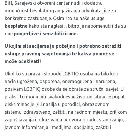
BiH, Sarajevski otvoreni centar nudi i dodatnu
mogućnost besplatnog angažiranja advokata_ice za
konkretno zastupanje. Osim što su naše usluge
besplatne
kako ste naglasili, bitno je napomenuti i da su
one
povjerljive i senzibilizirane.
U kojim situacijama je poželjno i potrebno zatražiti
usluge pravnog savjetovanja te kakva pomoć se
može očekivati?
Ukoliko su prava i slobode LGBTIQ osoba na bilo koji
način ugrožena, osporena, onemogućena i narušena,
pozivam LGBTIQ osobe da se obrate za stručni savjet. U
praksi, to mogu biti svakodnevne životne situacije poput
diskriminacije i/ili nasilja u porodici, obrazovnom
sistemu, zdravstvenoj zaštiti, na radnom mjestu, prilikom
zapošljavanja i otkazivanja ugovora o radu, stanovanju,
javnom informiranju i medijima, socijalnoj zaštiti i