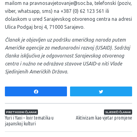
mailom na
pravnosavjetovanje@soc.ba
, telefonski (poziv,
viber, whatsapp, sms) na +387 (0) 62 123 561 ili
dolaskom u ured Sarajevskog otvorenog centra na adresi
Ulica Podgaj broj 4, 71000 Sarajevo.
Članak je objavljen uz podršku američkog naroda putem
Američke agencije za međunarodni razvoj (USAID). Sadržaj
članka isključiva je odgovornost Sarajevskog otvorenog
centra i nužno ne odražava stavove USAID-a niti Vlade
Sjedinjenih Američkih Država.
Share
Tweet
Navigacija članaka
PRETHODNI ČLANAK
SLJEDEĆI ČLANAK
Yuri i Yaoi – kvir tematika u
Aktivizam kao vjetar promjene
japanskoj kulturi