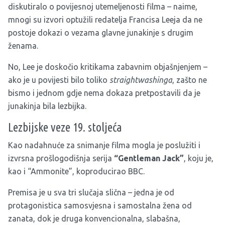
diskutiralo o povijesnoj utemeljenosti filma – naime,
mnogi su izvori optužili redatelja Francisa Leeja da ne
postoje dokazi o vezama glavne junakinje s drugim
ženama.
No, Lee je doskočio kritikama zabavnim objašnjenjem –
ako je u povijesti bilo toliko
straightwashinga
, zašto ne
bismo i jednom gdje nema dokaza pretpostavili da je
junakinja bila lezbijka.
Lezbijske veze 19. stoljeća
Kao nadahnuće za snimanje filma mogla je poslužiti i
izvrsna prošlogodišnja serija
“Gentleman Jack”
, koju je,
kao i “Ammonite”, koproducirao BBC.
Premisa je u sva tri slučaja slična – jedna je od
protagonistica samosvjesna i samostalna žena od
zanata, dok je druga konvencionalna, slabašna,