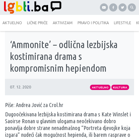
AKTUELNO
LIČNE PRIČE
AKTIVIZAM
PRAVO I POLITIKA
LIFESTYLE
K
‘Ammonite’ – odlična lezbijska
kostimirana drama s
kompromisnim hepiendom
07. 12. 2020
AKTUELNO
KULTURA
Piše: Andrea Jović za
Crol.hr
Dugoočekivana lezbijska kostimirana drama s Kate Winslet i
Saoirse Ronan u glavnim ulogama neočekivano dobro
ponavlja dobre strane nenadmašnog “Portreta djevojke koja
izgara” nudeći čak mogućnost hepienda, ili barem rasprave o