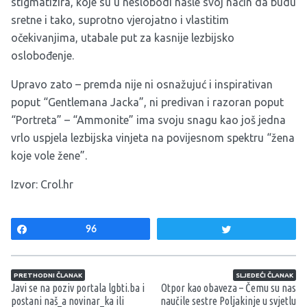
stigmatizira, koje su u neslobodi našle svoj način da budu
sretne i tako, suprotno vjerojatno i vlastitim
očekivanjima, utabale put za kasnije lezbijsko
oslobođenje.
Upravo zato – premda nije ni osnažujuć i inspirativan
poput “Gentlemana Jacka”, ni predivan i razoran poput
“Portreta” – “Ammonite” ima svoju snagu kao još jedna
vrlo uspjela lezbijska vinjeta na povijesnom spektru “žena
koje vole žene”.
Izvor:
Crol.hr
Share
96
Tweet
Navigacija članaka
PRETHODNI ČLANAK
SLJEDEĆI ČLANAK
Javi se na poziv portala lgbti.ba i
Otpor kao obaveza – Čemu su nas
postani naš_a novinar_ka ili
naučile sestre Poljakinje u svjetlu