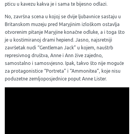
pticu u kavezu kakva je i sama te bijesno odlazi.
No, završna scena u kojoj se dvije ljubavnice sastaju u
Britanskom muzeju pred Maryjinim izloškom ostavlja
otvorenim pitanje Maryjine konačne odluke, a i toga što
je u kostimiranoj drami hepiend. Jasno, najsretniji
završetak nudi “Gentleman Jack” u kojem, nauštrb
represivnog društva, Anne i Ann žive zajedno,
samostalno i samosvjesno. Ipak, takvo što nije moguće
za protagonistice “Portreta” i “Ammonitea”, koje nisu
poduzetne zemljoposjednice poput Anne Lister.