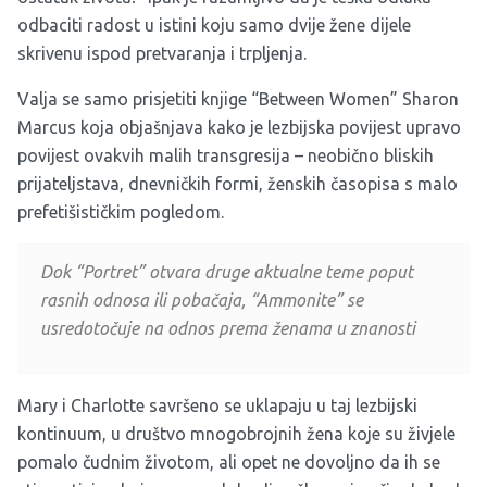
odbaciti radost u istini koju samo dvije žene dijele
skrivenu ispod pretvaranja i trpljenja.
Valja se samo prisjetiti knjige “Between Women” Sharon
Marcus koja objašnjava kako je lezbijska povijest upravo
povijest ovakvih malih transgresija – neobično bliskih
prijateljstava, dnevničkih formi, ženskih časopisa s malo
prefetišističkim pogledom.
Dok “Portret” otvara druge aktualne teme poput
rasnih odnosa ili pobačaja, “Ammonite” se
usredotočuje na odnos prema ženama u znanosti
Mary i Charlotte savršeno se uklapaju u taj lezbijski
kontinuum, u društvo mnogobrojnih žena koje su živjele
pomalo čudnim životom, ali opet ne dovoljno da ih se