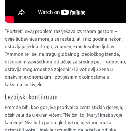
“Portret” ovaj problem razrješava izvrsnom gestom –
dvije ljubavnice moraju se rastati, ali i niz godina nakon,
ostavljaju jedna drugoj znamenje međusobne ljubavi.
“Ammonite” se, na tragu globalnog ideološkog trenda,
otvorenim završetkom odlučuje za srednji put – odnosno,
ostavlja mogućnost za zajednički život dviju žena u
onakvim ekonomskim i povijesnim okolnostima u
kakvima su živjele.
Lezbijski kontinuum
Premda bih, kao gorljiva protivnica centrističkih rješenja,
očekivala da u ekran vičem: “Ne čini to, Mary! Imaš svoje
kamenje! Nisi luda pa da gledaš tog njezinog muža
ostatak života!” ipak je razumljivo da je teška odluka