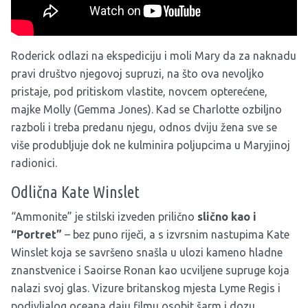
Roderick odlazi na ekspediciju i moli Mary da za naknadu
pravi društvo njegovoj supruzi, na što ova nevoljko
pristaje, pod pritiskom vlastite, novcem opterećene,
majke Molly (Gemma Jones). Kad se Charlotte ozbiljno
razboli i treba predanu njegu, odnos dviju žena sve se
više produbljuje dok ne kulminira poljupcima u Maryjinoj
radionici.
Odlična Kate Winslet
“Ammonite” je stilski izveden prilično
slično kao i
“Portret”
– bez puno riječi, a s izvrsnim nastupima Kate
Winslet koja se savršeno snašla u ulozi kameno hladne
znanstvenice i Saoirse Ronan kao ucviljene supruge koja
nalazi svoj glas. Vizure britanskog mjesta Lyme Regis i
podivljalog oceana daju filmu osobit šarm i dozu