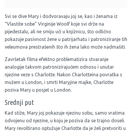
Svi se dive Mary i dodvoravaju joj se, kao i ženama iz
“Vlastite sobe” Virginije Woolf koje svi drže na
pijedestalu, ali ne smiju ući u knjižnicu, što odlično
pokazuje pasivnost žene u patrijarhatu i patroniziranje tih
veleumova prestrašenih što ih žena lako može nadmašiti.
Završetak filma efektno problematizira stvaranje
analogije takvom patronizirajućem odnosu i unutar
njezine veze s Charlotte. Nakon Charlotteina povratka s
mužem u London, i smrti Maryjine majke, Charlotte
poziva Mary u posjet u London.
Srednji put
Kad stiže, Mary joj pokazuje njezinu sobu, samo vratima
odvojenu od njezine, u koju je poziva da se trajno doseli.
Mary revoltirano optužuje Charlotte da je želi pretvoriti u