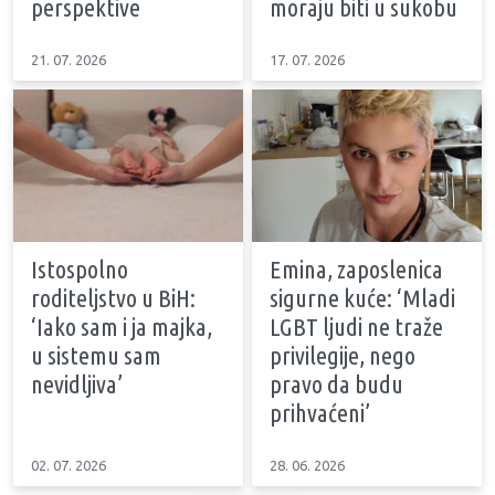
perspektive
moraju biti u sukobu
21. 07. 2026
17. 07. 2026
Istospolno
Emina, zaposlenica
roditeljstvo u BiH:
sigurne kuće: ‘Mladi
‘Iako sam i ja majka,
LGBT ljudi ne traže
u sistemu sam
privilegije, nego
nevidljiva’
pravo da budu
prihvaćeni’
02. 07. 2026
28. 06. 2026