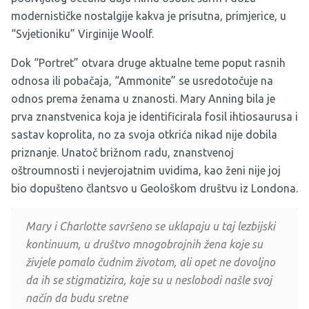
modernističke nostalgije kakva je prisutna, primjerice, u
“Svjetioniku” Virginije Woolf.
Dok “Portret” otvara druge aktualne teme poput rasnih
odnosa ili pobačaja, “Ammonite” se usredotočuje na
odnos prema ženama u znanosti. Mary Anning bila je
prva znanstvenica koja je identificirala fosil ihtiosaurusa i
sastav koprolita, no za svoja otkrića nikad nije dobila
priznanje. Unatoč brižnom radu, znanstvenoj
oštroumnosti i nevjerojatnim uvidima, kao ženi nije joj
bio dopušteno člantsvo u Geološkom društvu iz Londona.
Mary i Charlotte savršeno se uklapaju u taj lezbijski
kontinuum, u društvo mnogobrojnih žena koje su
živjele pomalo čudnim životom, ali opet ne dovoljno
da ih se stigmatizira, koje su u neslobodi našle svoj
način da budu sretne