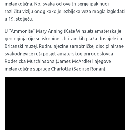
melankolična. No, svaka od ove tri serije ipak nudi
različitu viziju onog kako je lezbijska veza mogla izgledati
u 19. stoljeću.
U “Ammonite” Mary Anning (Kate Winslet) amaterska je
geologinja čije su iskopine s britanskih plaža dospjele i u
Britanski muzej. Rutinu njezine samotničke, disciplinirane
svakodnevice ruši posjet amaterskog prirodoslovca
Rodericka Murchinsona (James McArdle) i njegove
melankolične supruge Charlotte (Saoirse Ronan).