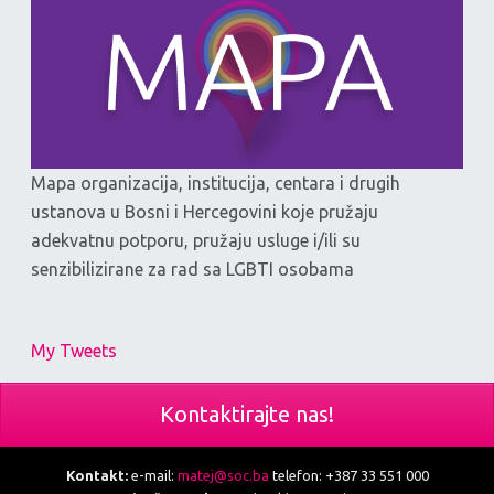
Mapa organizacija, institucija, centara i drugih
ustanova u Bosni i Hercegovini koje pružaju
adekvatnu potporu, pružaju usluge i/ili su
senzibilizirane za rad sa LGBTI osobama
My Tweets
Kontaktirajte nas!
Kontakt:
e-mail:
matej@soc.ba
telefon: +387 33 551 000