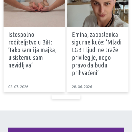
Istospolno
Emina, zaposlenica
roditeljstvo u BiH:
sigurne kuće: ‘Mladi
‘Iako sam i ja majka,
LGBT ljudi ne traže
u sistemu sam
privilegije, nego
nevidljiva’
pravo da budu
prihvaćeni’
02. 07. 2026
28. 06. 2026