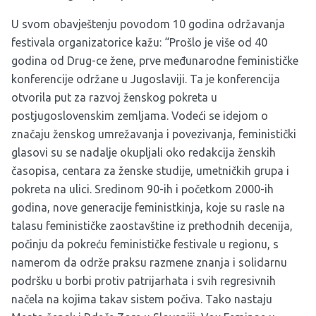
U svom obavještenju povodom 10 godina održavanja
festivala organizatorice kažu: “Prošlo je više od 40
godina od Drug-ce žene, prve međunarodne feminističke
konferencije održane u Jugoslaviji. Ta je konferencija
otvorila put za razvoj ženskog pokreta u
postjugoslovenskim zemljama. Vodeći se idejom o
značaju ženskog umrežavanja i povezivanja, feministički
glasovi su se nadalje okupljali oko redakcija ženskih
časopisa, centara za ženske studije, umetničkih grupa i
pokreta na ulici. Sredinom 90-ih i početkom 2000-ih
godina, nove generacije feministkinja, koje su rasle na
talasu feminističke zaostavštine iz prethodnih decenija,
počinju da pokreću feminističke festivale u regionu, s
namerom da održe praksu razmene znanja i solidarnu
podršku u borbi protiv patrijarhata i svih regresivnih
načela na kojima takav sistem počiva. Tako nastaju