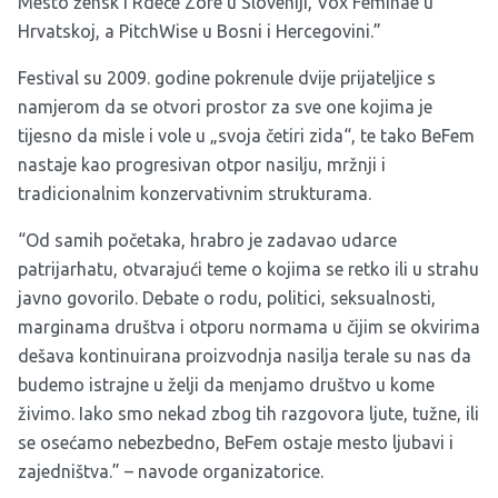
Mesto žensk i Rdeče Zore u Sloveniji, Vox Feminae u
Hrvatskoj, a PitchWise u Bosni i Hercegovini.”
Festival su 2009. godine pokrenule dvije prijateljice s
namjerom da se otvori prostor za sve one kojima je
tijesno da misle i vole u „svoja četiri zida“, te tako BeFem
nastaje kao progresivan otpor nasilju, mržnji i
tradicionalnim konzervativnim strukturama.
“Od samih početaka, hrabro je zadavao udarce
patrijarhatu, otvarajući teme o kojima se retko ili u strahu
javno govorilo. Debate o rodu, politici, seksualnosti,
marginama društva i otporu normama u čijim se okvirima
dešava kontinuirana proizvodnja nasilja terale su nas da
budemo istrajne u želji da menjamo društvo u kome
živimo. Iako smo nekad zbog tih razgovora ljute, tužne, ili
se osećamo nebezbedno, BeFem ostaje mesto ljubavi i
zajedništva.” – navode organizatorice.