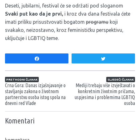
Deseti, jubilarni, festival će se održati pod sloganom
Svaki put kao da je prvi,
i kroz dva dana festivala ćete
imati priliku prisustvovati bogatom
programu
koji
svakako, neizostavno, kroz feminističku perspektivu,
uključuje i LGBTIQ teme.
Share
Tweet
Navigacija članaka
PRETHODNI ČLANAK
SLJEDEĆI ČLANAK
Crna Gora: Danas izjašnjavanje o
Mediji trebaju više izvještavati o
stavljanju zakona o životnom
konkretnim životnim pričama,
partnerstvu osoba istog spola na
uspjesima i problemima LGBTIQ
dnevni red Vlade
osoba
Komentari