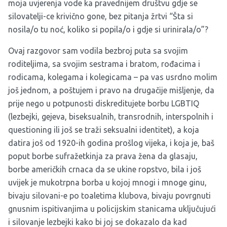
moja uvjerenja vode ka pravednijem društvu gdje se
silovatelji-ce krivično gone, bez pitanja žrtvi “Šta si
nosila/o tu noć, koliko si popila/o i gdje si urinirala/o”?
Ovaj razgovor sam vodila bezbroj puta sa svojim
roditeljima, sa svojim sestrama i bratom, rođacima i
rodicama, kolegama i kolegicama – pa vas usrdno molim
još jednom, a poštujem i pravo na drugačije mišljenje, da
prije nego u potpunosti diskreditujete borbu LGBTIQ
(lezbejki, gejeva, biseksualnih, transrodnih, interspolnih i
questioning ili još se traži seksualni identitet), a koja
datira još od 1920-ih godina prošlog vijeka, i koja je, baš
poput borbe sufražetkinja za prava žena da glasaju,
borbe američkih crnaca da se ukine ropstvo, bila i još
uvijek je mukotrpna borba u kojoj mnogi i mnoge ginu,
bivaju silovani-e po toaletima klubova, bivaju povrgnuti
gnusnim ispitivanjima u policijskim stanicama uključujući
i silovanje lezbejki kako bi joj se dokazalo da kad