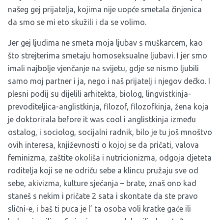
našeg gej prijatelja, kojima nije uopće smetala činjenica
da smo se mi eto skužili i da se volimo.
Jer gej ljudima ne smeta moja ljubav s muškarcem, kao
što strejterima smetaju homoseksualne ljubavi. I jer smo
imali najbolje vjenčanje na svijetu, gdje se nismo ljubili
samo moj partner i ja, nego i naš prijatelj i njegov dečko. I
plesni podij su dijelili arhitekta, biolog, lingvistkinja-
prevoditeljica-anglistkinja, filozof, filozofkinja, žena koja
je doktorirala before it was cool i anglistkinja između
ostalog, i sociolog, socijalni radnik, bilo je tu još mnoštvo
ovih interesa, književnosti o kojoj se da pričati, valova
feminizma, zaštite okoliša i nutricionizma, odgoja djeteta
roditelja koji se ne odriču sebe a klincu pružaju sve od
sebe, akivizma, kulture sjećanja – brate, znaš ono kad
staneš s nekim i pričate 2 sata i skontate da ste pravo
slični-e, i baš ti puca je l’ ta osoba voli kratke gaće ili