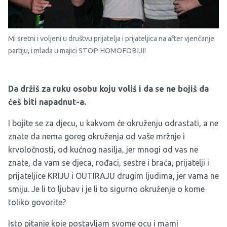
Mi sretni i voljeni u društvu prijatelja i prijateljica na after vjenčanje
partiju, i mlada u majici STOP HOMOFOBIJI!
Da držiš za ruku osobu koju voliš i da se ne bojiš da
ćeš biti napadnut-a.
I bojite se za djecu, u kakvom će okruženju odrastati, a ne
znate da nema goreg okruženja od vaše mržnje i
krvoločnosti, od kućnog nasilja, jer mnogi od vas ne
znate, da vam se djeca, rođaci, sestre i braća, prijatelji i
prijateljice KRIJU i OUTIRAJU drugim ljudima, jer vama ne
smiju. Je li to ljubav i je li to sigurno okruženje o kome
toliko govorite?
Isto pitanje koje postavljam svome ocu i mami