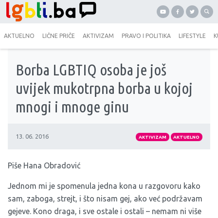
AKTUELNO
LIČNE PRIČE
AKTIVIZAM
PRAVO I POLITIKA
LIFESTYLE
K
Borba LGBTIQ osoba je još
uvijek mukotrpna borba u kojoj
mnogi i mnoge ginu
13. 06. 2016
AKTIVIZAM
AKTUELNO
Piše Hana Obradović
Jednom mi je spomenula jedna kona u razgovoru kako
sam, zaboga, strejt, i što nisam gej, ako već podržavam
gejeve. Kono draga, i sve ostale i ostali – nemam ni više