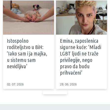
Istospolno
Emina, zaposlenica
roditeljstvo u BiH:
sigurne kuće: ‘Mladi
‘Iako sam i ja majka,
LGBT ljudi ne traže
u sistemu sam
privilegije, nego
nevidljiva’
pravo da budu
prihvaćeni’
02. 07. 2026
28. 06. 2026