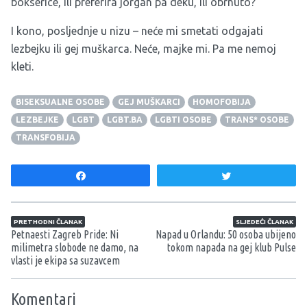
bokserice, ili preferira jorgan pa deku, ili obrnuto?
I kono, posljednje u nizu – neće mi smetati odgajati
lezbejku ili gej muškarca. Neće, majke mi. Pa me nemoj
kleti.
BISEKSUALNE OSOBE
GEJ MUŠKARCI
HOMOFOBIJA
LEZBEJKE
LGBT
LGBT.BA
LGBTI OSOBE
TRANS* OSOBE
TRANSFOBIJA
Share
Tweet
Navigacija članaka
PRETHODNI ČLANAK
SLJEDEĆI ČLANAK
Petnaesti Zagreb Pride: Ni
Napad u Orlandu: 50 osoba ubijeno
milimetra slobode ne damo, na
tokom napada na gej klub Pulse
vlasti je ekipa sa suzavcem
Komentari