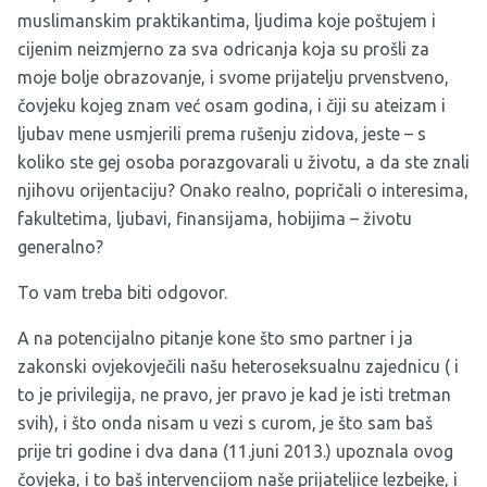
muslimanskim praktikantima, ljudima koje poštujem i
cijenim neizmjerno za sva odricanja koja su prošli za
moje bolje obrazovanje, i svome prijatelju prvenstveno,
čovjeku kojeg znam već osam godina, i čiji su ateizam i
ljubav mene usmjerili prema rušenju zidova, jeste – s
koliko ste gej osoba porazgovarali u životu, a da ste znali
njihovu orijentaciju? Onako realno, popričali o interesima,
fakultetima, ljubavi, finansijama, hobijima – životu
generalno?
To vam treba biti odgovor.
A na potencijalno pitanje kone što smo partner i ja
zakonski ovjekovječili našu heteroseksualnu zajednicu ( i
to je privilegija, ne pravo, jer pravo je kad je isti tretman
svih), i što onda nisam u vezi s curom, je što sam baš
prije tri godine i dva dana (11.juni 2013.) upoznala ovog
čovjeka, i to baš intervencijom naše prijateljice lezbejke, i