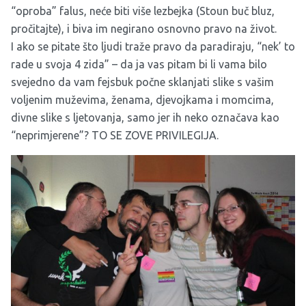
“oproba” falus, neće biti više lezbejka (Stoun buč bluz,
pročitajte), i biva im negirano osnovno pravo na život.
I ako se pitate što ljudi traže pravo da paradiraju, “nek’ to
rade u svoja 4 zida” – da ja vas pitam bi li vama bilo
svejedno da vam fejsbuk počne sklanjati slike s vašim
voljenim muževima, ženama, djevojkama i momcima,
divne slike s ljetovanja, samo jer ih neko označava kao
“neprimjerene”? TO SE ZOVE PRIVILEGIJA.