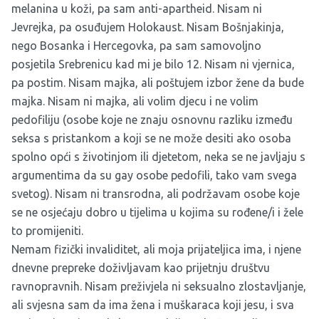
melanina u koži, pa sam anti-apartheid. Nisam ni
Jevrejka, pa osuđujem Holokaust. Nisam Bošnjakinja,
nego Bosanka i Hercegovka, pa sam samovoljno
posjetila Srebrenicu kad mi je bilo 12. Nisam ni vjernica,
pa postim. Nisam majka, ali poštujem izbor žene da bude
majka. Nisam ni majka, ali volim djecu i ne volim
pedofiliju (osobe koje ne znaju osnovnu razliku između
seksa s pristankom a koji se ne može desiti ako osoba
spolno opći s životinjom ili djetetom, neka se ne javljaju s
argumentima da su gay osobe pedofili, tako vam svega
svetog). Nisam ni transrodna, ali podržavam osobe koje
se ne osjećaju dobro u tijelima u kojima su rođene/i i žele
to promijeniti.
Nemam fizički invaliditet, ali moja prijateljica ima, i njene
dnevne prepreke doživljavam kao prijetnju društvu
ravnopravnih. Nisam preživjela ni seksualno zlostavljanje,
ali svjesna sam da ima žena i muškaraca koji jesu, i sva