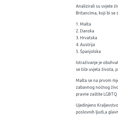
Analizirali su uvjete
Britancima, koji bi se
1. Malta
2. Danska
3. Hrvatska
4. Austrija
5. Španjolska
Istraživanje je obuhv
se tiče uvjeta života,
Malta se na prvom mje
zabavnog noćnog života,
pravne zaštite LGBTQ 
Ujedinjeno Kraljevstv
poslovnih ljudi,a glav