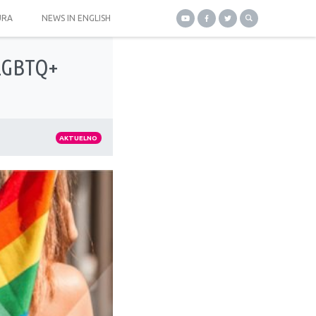
URA
NEWS IN ENGLISH
 LGBTQ+
AKTUELNO