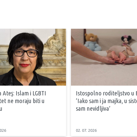
 Ateş: Islam i LGBTI
Istospolno roditeljstvo u 
tet ne moraju biti u
‘Iako sam i ja majka, u si
u
sam nevidljiva’
2026
02. 07. 2026