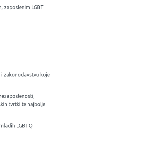
im, zaposlenim LGBT
e i zakonodavstvu koje
nezaposlenosti,
ih tvrtki te najbolje
t mladih LGBTQ