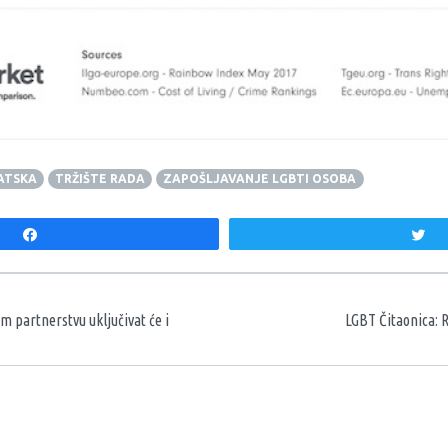
ATSKA
TRŽIŠTE RADA
ZAPOŠLJAVANJE LGBTI OSOBA
Share
T
aka
m partnerstvu uključivat će i
LGBT Čitaonica: 