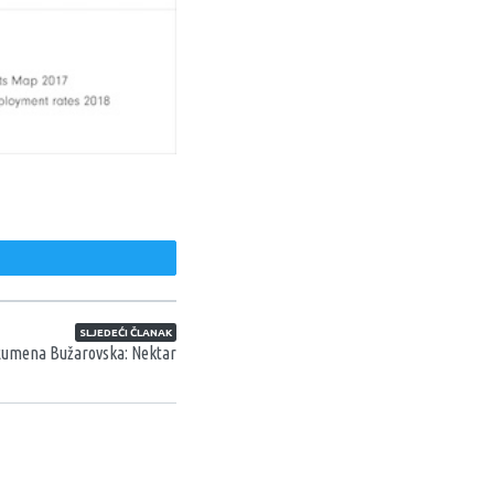
weet
SLJEDEĆI ČLANAK
Rumena Bužarovska: Nektar