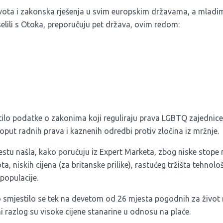
 života i zakonska rješenja u svim europskim državama, a mlad
 selili s Otoka, preporučuju pet država, ovim redom:
atilo podatke o zakonima koji reguliraju prava LGBTQ zajednic
 poput radnih prava i kaznenih odredbi protiv zločina iz mržnje.
stu našla, kako poručuju iz Expert Marketa, zbog niske stope 
 niskih cijena (za britanske prilike), rastućeg tržišta tehnološk
populacije.
o smjestilo se tek na devetom od 26 mjesta pogodnih za živo
ni razlog su visoke cijene stanarine u odnosu na plaće.