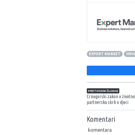
EXPERT MARKET
HRV
Navigacija član
PRETHODNI ČLANAK
Crnogorski zakon o životno
partnersku skrb o djeci
Komentari
komentara