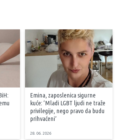
BiH:
Emina, zaposlenica sigurne
stemu
kuće: ‘Mladi LGBT ljudi ne traže
privilegije, nego pravo da budu
prihvaćeni’
28. 06. 2026