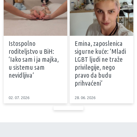
Istospolno
Emina, zaposlenica
roditeljstvo u BiH:
sigurne kuće: ‘Mladi
‘Iako sam i ja majka,
LGBT ljudi ne traže
u sistemu sam
privilegije, nego
nevidljiva’
pravo da budu
prihvaćeni’
02. 07. 2026
28. 06. 2026