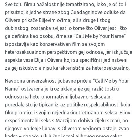
Sve to u filmu nažalost nije tematizirano, iako je očito i
prisutno, s jedne strane zbog Guadagninove odluke da
Olivera prikaže Elijevim očima, ali s druge i zbog
dubinskog izostanka svijesti o tome što Oliver jest i što
ga definira kao osobu, čime se “Call Me by Your Name”
ispostavlja kao konzervativan film sa svojom
heteroseksualnom perspektivom gej odnosa, jer isključuje
aspekte veze Elija i Olivera koji su specifični i jedinstveni
za gej iskustvo a nisu karakteristični za heteroseksualno.
Navodna univerzalnost ljubavne priče u “Call Me by Your
Name” ostvarena je kroz uklanjanje gej različitosti u
odnosu na heteronormativni ljubavno–seksualni
poredak, što je tipičan izraz politike respektabilnosti koju
film promiče i svojim nejednakim tretmanom seksa. Eliov
eksperimentalni seks s Marzijom dobiva cijelu scenu, no
njegovo vođenje ljubavi s Oliverom većinom ostaje izvan
kadra – dapače, u ključnoj sceni njihovog prvog seksa