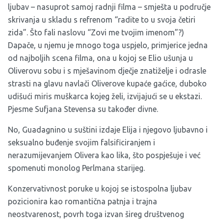
ljubav – nasuprot samoj radnji filma – smješta u područje
skrivanja u skladu s refrenom “radite to u svoja četiri
zida”. Što fali naslovu “Zovi me tvojim imenom”?)
Dapače, u njemu je mnogo toga uspjelo, primjerice jedna
od najboljih scena filma, ona u kojoj se Elio ušunja u
Oliverovu sobu i s mješavinom dječje znatiželje i odrasle
strasti na glavu navlači Oliverove kupaće gaćice, duboko
udišući miris muškarca kojeg želi, izvijajući se u ekstazi.
Pjesme Sufjana Stevensa su također divne.
No, Guadagnino u suštini izdaje Elija i njegovo ljubavno i
seksualno buđenje svojim falsificiranjem i
nerazumijevanjem Olivera kao lika, što pospješuje i već
spomenuti monolog Perlmana starijeg.
Konzervativnost poruke u kojoj se istospolna ljubav
pozicionira kao romantična patnja i trajna
neostvarenost, povrh toga izvan šireg društvenog