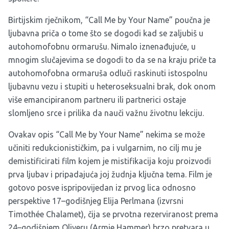
Birtijskim rječnikom, “Call Me by Your Name” poučna je
ljubavna priča o tome što se dogodi kad se zaljubiš u
autohomofobnu ormarušu. Nimalo iznenađujuće, u
mnogim slučajevima se dogodi to da se na kraju priče ta
autohomofobna ormaruša odluči raskinuti istospolnu
ljubavnu vezu i stupiti u heteroseksualni brak, dok onom
više emancipiranom partneru ili partnerici ostaje
slomljeno srce i prilika da nauči važnu životnu lekciju.
Ovakav opis “Call Me by Your Name” nekima se može
učiniti redukcionističkim, pa i vulgarnim, no cilj mu je
demistificirati film kojem je mistifikacija koju proizvodi
prva ljubav i pripadajuća joj žudnja ključna tema. Film je
gotovo posve ispripovijedan iz prvog lica odnosno
perspektive 17–godišnjeg Elija Perlmana (izvrsni
Timothée Chalamet), čija se prvotna rezerviranost prema
24–godišnjem Oliveru (Armie Hammer) brzo pretvara u