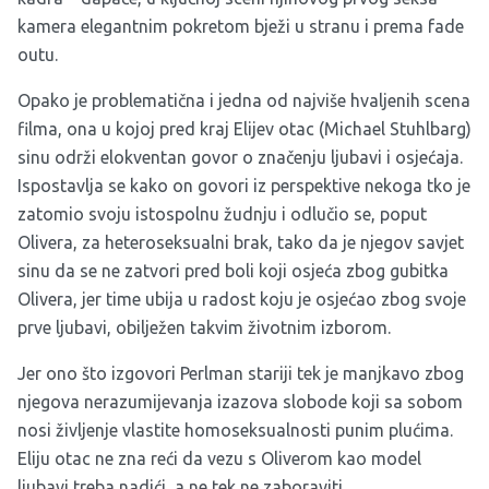
kamera elegantnim pokretom bježi u stranu i prema fade
outu.
Opako je problematična i jedna od najviše hvaljenih scena
filma, ona u kojoj pred kraj Elijev otac (Michael Stuhlbarg)
sinu održi elokventan govor o značenju ljubavi i osjećaja.
Ispostavlja se kako on govori iz perspektive nekoga tko je
zatomio svoju istospolnu žudnju i odlučio se, poput
Olivera, za heteroseksualni brak, tako da je njegov savjet
sinu da se ne zatvori pred boli koji osjeća zbog gubitka
Olivera, jer time ubija u radost koju je osjećao zbog svoje
prve ljubavi, obilježen takvim životnim izborom.
Jer ono što izgovori Perlman stariji tek je manjkavo zbog
njegova nerazumijevanja izazova slobode koji sa sobom
nosi življenje vlastite homoseksualnosti punim plućima.
Eliju otac ne zna reći da vezu s Oliverom kao model
ljubavi treba nadići, a ne tek ne zaboraviti.