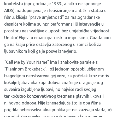
konteksta (npr. godina je 1983., a nitko ne spominje
AIDS), nadopunjena je i fetišiziranjem antičkih statua u
filmu, klišeja “prave umjetnosti” za malograđanske
desničare kojima su npr. performansi ili intervencije u
prostoru neshvatljive gluposti bez umjetničke vrijednosti.
Unatoč Elijevim emancipatorskim impulsima, Guadanino
ga na kraju priče ostavlja zatočenog u zamci boli za
ljubavnikom koji ga je posve iznevjerio.
“Call Me by Your Name” ima i znakovite paralele s
“Planinom Brokeback”, još jednom općeobljubljenom
tragedijom neostvarene gej veze, za početak kroz motiv
košulje ljubavnika koja dobiva značenje dragocjenog
suvenira izgubljene ljubavi, no najviše radi svojeg
tankoćutno konzervativnog tretmana glavnih likova i
njihovog odnosa. Nije iznenađujuće što je oba filma
prigrlila heteroseksualna publika jer ne izazivaju vladajući
poredak čije privilegije oni svakodnevnu konzumiraju.