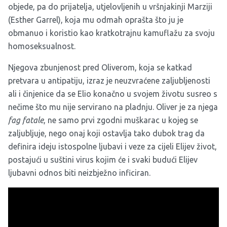
objede, pa do prijatelja, utjelovljenih u vršnjakinji Marziji
(Esther Garrel), koja mu odmah oprašta što ju je
obmanuo i koristio kao kratkotrajnu kamuflažu za svoju
homoseksualnost.
Njegova zbunjenost pred Oliverom, koja se katkad
pretvara u antipatiju, izraz je neuzvraćene zaljubljenosti
ali i činjenice da se Elio konačno u svojem životu susreo s
nečime što mu nije servirano na pladnju. Oliver je za njega
fag fatale
, ne samo prvi zgodni muškarac u kojeg se
zaljubljuje, nego onaj koji ostavlja tako dubok trag da
definira ideju istospolne ljubavi i veze za cijeli Elijev život,
postajući u suštini virus kojim će i svaki budući Elijev
ljubavni odnos biti neizbježno inficiran.