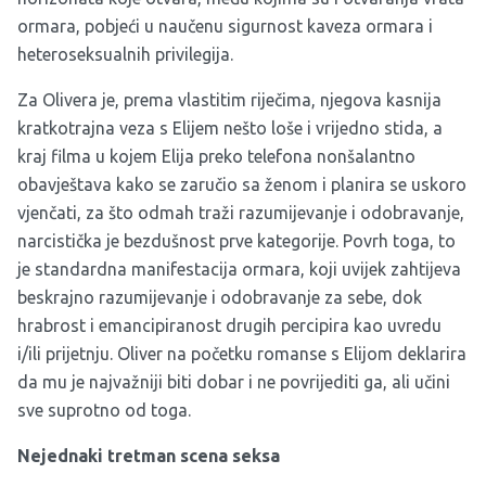
ormara, pobjeći u naučenu sigurnost kaveza ormara i
heteroseksualnih privilegija.
Za Olivera je, prema vlastitim riječima, njegova kasnija
kratkotrajna veza s Elijem nešto loše i vrijedno stida, a
kraj filma u kojem Elija preko telefona nonšalantno
obavještava kako se zaručio sa ženom i planira se uskoro
vjenčati, za što odmah traži razumijevanje i odobravanje,
narcistička je bezdušnost prve kategorije. Povrh toga, to
je standardna manifestacija ormara, koji uvijek zahtijeva
beskrajno razumijevanje i odobravanje za sebe, dok
hrabrost i emancipiranost drugih percipira kao uvredu
i/ili prijetnju. Oliver na početku romanse s Elijom deklarira
da mu je najvažniji biti dobar i ne povrijediti ga, ali učini
sve suprotno od toga.
Nejednaki tretman scena seksa