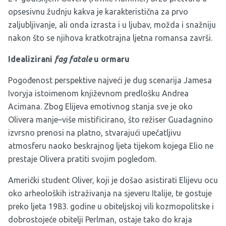
opsesivnu žudnju kakva je karakteristična za prvo
zaljubljivanje, ali onda izrasta i u ljubav, možda i snažniju
nakon što se njihova kratkotrajna ljetna romansa završi.
Idealizirani
fag fatale
u ormaru
Pogođenost perspektive najveći je dug scenarija Jamesa
Ivoryja istoimenom književnom predlošku Andrea
Acimana. Zbog Elijeva emotivnog stanja sve je oko
Olivera manje–više mistificirano, što režiser Guadagnino
izvrsno prenosi na platno, stvarajući upečatljivu
atmosferu naoko beskrajnog ljeta tijekom kojega Elio ne
prestaje Olivera pratiti svojim pogledom.
Američki student Oliver, koji je došao asistirati Elijevu ocu
oko arheoloških istraživanja na sjeveru Italije, te gostuje
preko ljeta 1983. godine u obiteljskoj vili kozmopolitske i
dobrostojeće obitelji Perlman, ostaje tako do kraja