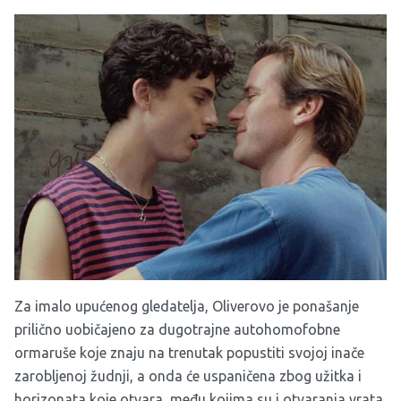
Za imalo upućenog gledatelja, Oliverovo je ponašanje
prilično uobičajeno za dugotrajne autohomofobne
ormaruše koje znaju na trenutak popustiti svojoj inače
zarobljenoj žudnji, a onda će uspaničena zbog užitka i
horizonata koje otvara, među kojima su i otvaranja vrata