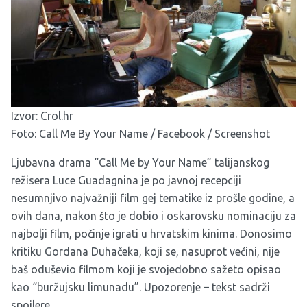
Izvor:
Crol.hr
Foto: Call Me By Your Name / Facebook / Screenshot
Ljubavna drama “Call Me by Your Name” talijanskog
režisera Luce Guadagnina je po javnoj recepciji
nesumnjivo najvažniji film gej tematike iz prošle godine, a
ovih dana, nakon što je dobio i oskarovsku nominaciju za
najbolji film, počinje igrati u hrvatskim kinima. Donosimo
kritiku Gordana Duhačeka, koji se, nasuprot većini, nije
baš oduševio filmom koji je svojedobno sažeto opisao
kao “buržujsku limunadu”. Upozorenje – tekst sadrži
spoilere.