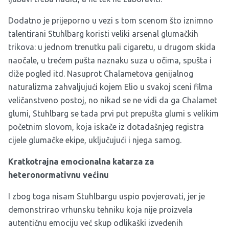
Dodatno je prijeporno u vezi s tom scenom što iznimno
talentirani Stuhlbarg koristi veliki arsenal glumačkih
trikova: u jednom trenutku pali cigaretu, u drugom skida
naočale, u trećem pušta naznaku suza u očima, spušta i
diže pogled itd. Nasuprot Chalametova genijalnog
naturalizma zahvaljujući kojem Elio u svakoj sceni filma
veličanstveno postoj, no nikad se ne vidi da ga Chalamet
glumi, Stuhlbarg se tada prvi put prepušta glumi s velikim
početnim slovom, koja iskače iz dotadašnjeg registra
cijele glumačke ekipe, uključujući i njega samog.
Kratkotrajna emocionalna katarza za
heteronormativnu većinu
I zbog toga nisam Stuhlbargu uspio povjerovati, jer je
demonstrirao vrhunsku tehniku koja nije proizvela
autentičnu emociju već skup odlikaški izvedenih