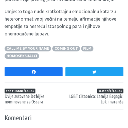
Umjesto toga nude kratkotrajnu emocionalnu katarzu
heteronormativnoj većini na temelju afirmacije njihove
empatije za nesreću istospolnog para i njihove
onemogućene ljubavi.
CALL ME BY YOUR NAME
COMING OUT
FILM
HOMOSEKSUALCI
Share
Tweet
Navigacija članaka
PRETHODNI ČLANAK
SLJEDEĆI ČLANAK
Dvije autovane lezbijke
LGBT Čitaonica: Lamija Begagić:
nominovane za Oscara
Luk i naranča
Komentari