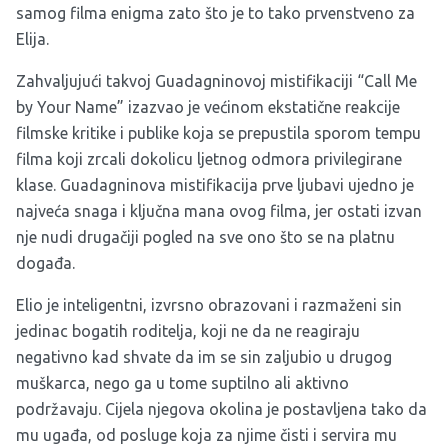
samog filma enigma zato što je to tako prvenstveno za
Elija.
Zahvaljujući takvoj Guadagninovoj mistifikaciji “Call Me
by Your Name” izazvao je većinom ekstatične reakcije
filmske kritike i publike koja se prepustila sporom tempu
filma koji zrcali dokolicu ljetnog odmora privilegirane
klase. Guadagninova mistifikacija prve ljubavi ujedno je
najveća snaga i ključna mana ovog filma, jer ostati izvan
nje nudi drugačiji pogled na sve ono što se na platnu
događa.
Elio je inteligentni, izvrsno obrazovani i razmaženi sin
jedinac bogatih roditelja, koji ne da ne reagiraju
negativno kad shvate da im se sin zaljubio u drugog
muškarca, nego ga u tome suptilno ali aktivno
podržavaju. Cijela njegova okolina je postavljena tako da
mu ugađa, od posluge koja za njime čisti i servira mu