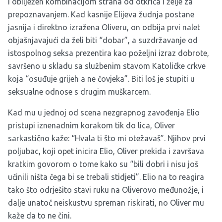
i obilježen kombinacijom straha od otkrića i želje za
prepoznavanjem. Kad kasnije Elijeva žudnja postane
jasnija i direktno izražena Oliveru, on odbija prvi nalet
objašnjavajući da želi biti “dobar”, a suzdržavanje od
istospolnog seksa prezentira kao poželjni izraz dobrote,
savršeno u skladu sa službenim stavom Katoličke crkve
koja “osuđuje grijeh a ne čovjeka”. Biti loš je stupiti u
seksualne odnose s drugim muškarcem.
Kad mu u jednoj od scena nezgrapnog zavođenja Elio
pristupi iznenadnim korakom tik do lica, Oliver
sarkastično kaže: “Hvala ti što mi otežavaš”. Njihov prvi
poljubac, koji opet inicira Elio, Oliver prekida i završava
kratkim govorom o tome kako su “bili dobri i nisu još
učinili ništa čega bi se trebali stidjeti”. Elio na to reagira
tako što odrješito stavi ruku na Oliverovo međunožje, i
dalje unatoč neiskustvu spreman riskirati, no Oliver mu
kaže da to ne čini.