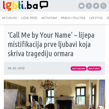
AKTUELNO
LIČNE PRIČE
AKTIVIZAM
PRAVO I POLITIKA
LIFESTYLE
K
‘Call Me by Your Name’ – lijepa
mistifikacija prve ljubavi koja
skriva tragediju ormara
04. 02. 2018
AKTUELNO
KULTURA