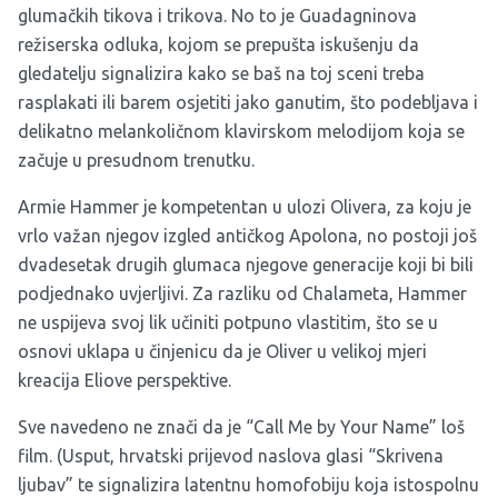
glumačkih tikova i trikova. No to je Guadagninova
režiserska odluka, kojom se prepušta iskušenju da
gledatelju signalizira kako se baš na toj sceni treba
rasplakati ili barem osjetiti jako ganutim, što podebljava i
delikatno melankoličnom klavirskom melodijom koja se
začuje u presudnom trenutku.
Armie Hammer je kompetentan u ulozi Olivera, za koju je
vrlo važan njegov izgled antičkog Apolona, no postoji još
dvadesetak drugih glumaca njegove generacije koji bi bili
podjednako uvjerljivi. Za razliku od Chalameta, Hammer
ne uspijeva svoj lik učiniti potpuno vlastitim, što se u
osnovi uklapa u činjenicu da je Oliver u velikoj mjeri
kreacija Eliove perspektive.
Sve navedeno ne znači da je “Call Me by Your Name” loš
film. (Usput, hrvatski prijevod naslova glasi “Skrivena
ljubav” te signalizira latentnu homofobiju koja istospolnu