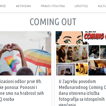
PRIČE
AKTIVIZAM
PRAVO I POLITIKA
LIFESTYLE
KULT
COMING OUT
izacioni odbor prve Bh.
U Zagrebu povodom
ke ponosa: Ponosni i
Međunarodnog Coming 
ne smo na hrabrost svih
dana otvorena izložba
Q osoba
fotografija sa istospolnih
vjenčanja