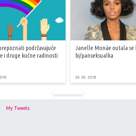
prepoznati podržavajuće
Janelle Monáe outala se 
 i druge kućne radinosti
bi/panseksualka
2018
03. 05. 2018
My Tweets