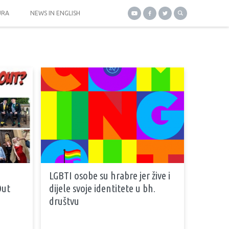
URA
NEWS IN ENGLISH
LGBTI osobe su hrabre jer žive i
Out
dijele svoje identitete u bh.
društvu