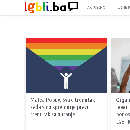
AKTUELNO
LIČNE 
Matea Popov: Svaki trenutak
Organ
kada smo spremni je pravi
povor
trenutak za outanje
ponos
LGBTI