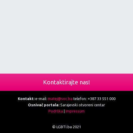
Kontaktirajte nas!
Kontakt:
e-mail:
matej@soc.ba
telefon: +387 33 551 000
Osnivač portala:
Sarajevski otvoreni centar
Podrška
|
Impressum
© LGBTI.ba 2021