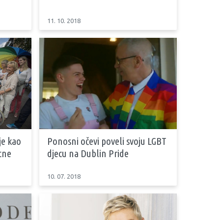
11. 10. 2018
je kao
Ponosni očevi poveli svoju LGBT
itne
djecu na Dublin Pride
10. 07. 2018