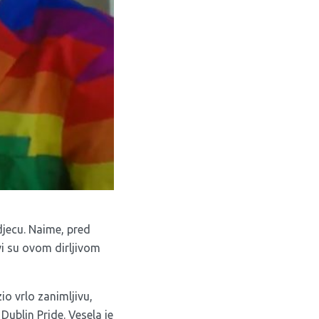
djecu. Naime, pred
vi su ovom dirljivom
o vrlo zanimljivu,
ublin Pride. Vesela je