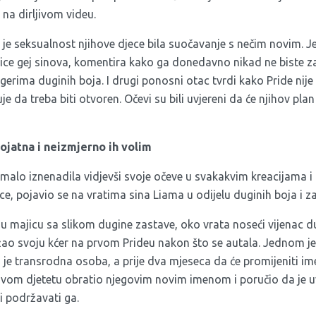
na dirljivom videu.
e je seksualnost njihove djece bila suočavanje s nečim novim.
ice gej sinova, komentira kako ga donedavno nikad ne biste za
egerima duginih boja. I drugi ponosni otac tvrdi kako Pride nije
e da treba biti otvoren. Očevi su bili uvjereni da će njihov plan
ojatna i neizmjerno ih volim
malo iznenadila vidjevši svoje očeve u svakakvim kreacijama i 
ce, pojavio se na vratima sina Liama u odijelu duginih boja i za
 u majicu sa slikom dugine zastave, oko vrata noseći vijenac du
ao svoju kćer na prvom Prideu nakon što se autala. Jednom je 
je transrodna osoba, a prije dva mjeseca da će promijeniti ime 
vom djetetu obratio njegovim novim imenom i poručio da je uv
i podržavati ga.