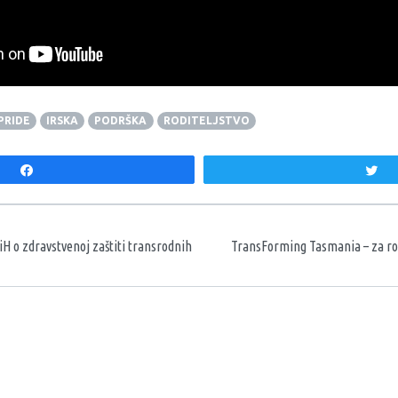
PRIDE
IRSKA
PODRŠKA
RODITELJSTVO
Share
T
aka
o zdravstvenoj zaštiti transrodnih
TransForming Tasmania – za ro