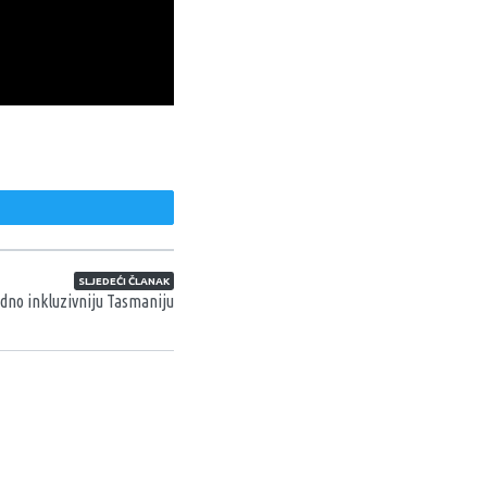
weet
SLJEDEĆI ČLANAK
dno inkluzivniju Tasmaniju