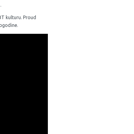
.
BT kulturu. Proud
dogodine.