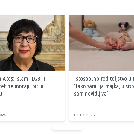
 Ateş: Islam i LGBTI
Istospolno roditeljstvo u 
tet ne moraju biti u
‘Iako sam i ja majka, u si
u
sam nevidljiva’
2026
02. 07. 2026