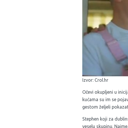
Izvor:
Crol.hr
Očevi okupljeni u ini
kućama su im se pojav
gestom željeli pokazat
Stephen koji za dublin
veselu skupinu. Naime,