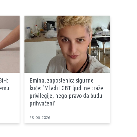
BiH:
Emina, zaposlenica sigurne
stemu
kuće: ‘Mladi LGBT ljudi ne traže
privilegije, nego pravo da budu
prihvaćeni’
28. 06. 2026