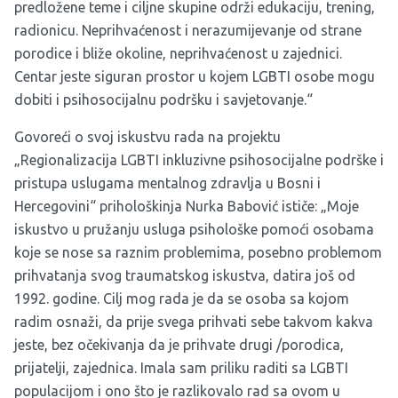
predložene teme i ciljne skupine održi edukaciju, trening,
radionicu. Neprihvaćenost i nerazumijevanje od strane
porodice i bliže okoline, neprihvaćenost u zajednici.
Centar jeste siguran prostor u kojem LGBTI osobe mogu
dobiti i psihosocijalnu podršku i savjetovanje.“
Govoreći o svoj iskustvu rada na projektu
„Regionalizacija LGBTI inkluzivne psihosocijalne podrške i
pristupa uslugama mentalnog zdravlja u Bosni i
Hercegovini“ prihološkinja Nurka Babović ističe: „Moje
iskustvo u pružanju usluga psihološke pomoći osobama
koje se nose sa raznim problemima, posebno problemom
prihvatanja svog traumatskog iskustva, datira još od
1992. godine.
Cilj mog rada je da se osoba sa kojom
radim osnaži, da prije svega prihvati sebe takvom kakva
jeste, bez očekivanja da je prihvate drugi /porodica,
prijatelji, zajednica. Imala sam priliku raditi sa LGBTI
populacijom i ono što je razlikovalo rad sa ovom u