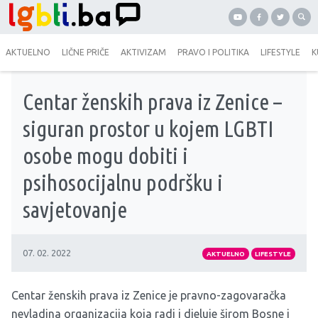
AKTUELNO
LIČNE PRIČE
AKTIVIZAM
PRAVO I POLITIKA
LIFESTYLE
K
Centar ženskih prava iz Zenice –
siguran prostor u kojem LGBTI
osobe mogu dobiti i
psihosocijalnu podršku i
savjetovanje
07. 02. 2022
AKTUELNO
LIFESTYLE
Centar ženskih prava iz Zenice je pravno-zagovaračka
nevladina organizacija koja radi i djeluje širom Bosne i