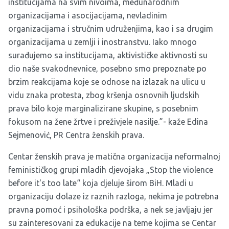
institucijama na svim nivoima, međunarodnim
organizacijama i asocijacijama, nevladinim
organizacijama i stručnim udruženjima, kao i sa drugim
organizacijama u zemlji i inostranstvu. Iako mnogo
surađujemo sa institucijama, aktivističke aktivnosti su
dio naše svakodnevnice, posebno smo prepoznate po
brzim reakcijama koje se odnose na izlazak na ulicu u
vidu znaka protesta, zbog kršenja osnovnih ljudskih
prava bilo koje marginalizirane skupine, s posebnim
fokusom na žene žrtve i preživjele nasilje.”- kaže Edina
Sejmenović, PR Centra ženskih prava.
Centar ženskih prava je matična organizacija neformalnoj
feminističkog grupi mladih djevojaka „Stop the violence
before it's too late“ koja djeluje širom BiH. Mladi u
organizaciju dolaze iz raznih razloga, nekima je potrebna
pravna pomoć i psihološka podrška, a nek se javljaju jer
su zainteresovani za edukacije na teme kojima se Centar