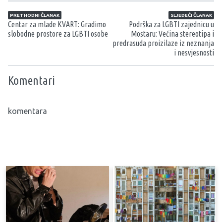
Navigacija članaka
PRETHODNI ČLANAK
SLJEDEĆI ČLANAK
Centar za mlade KVART: Gradimo
Podrška za LGBTI zajednicu u
slobodne prostore za LGBTI osobe
Mostaru: Većina stereotipa i
predrasuda proizilaze iz neznanja
i nesvjesnosti
Komentari
komentara