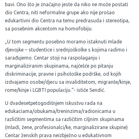
bavi. Ono što je značajno jeste da niko ne može postati
dio Centra, niti neformalne grupe ako nije prošao
edukartivni dio Centra na temu predrasuda i stereotipa,
sa posebnim akcentom na homofobiju.
„U tom segmentu posebno moramo istaknuti mlade
djevojke – studentice i srednjoškolke s kojima radimo i
sarađujemo. Centar stoji na raspolaganju i
marginaliziranim skupinama, najčešće po pitanju
diskriminacije, pravne i psihološke podrške, od kojih
izdvajamo osobe/djecu sa invaliditetom, migrante/kinje,
rome/kinje i LGBTI populaciju.“- ističe Sendić.
U dvadesetpetogodišnjem iskustvu rada na
edukaciama/obukama/treninzima/radionicama u
različitim segmentima sa različitim ciljnim skupinama
(mladi, žene, profesionalci/ke, marginalizirane skupine)
Centar ženskih prava neizbježno u edukativnom