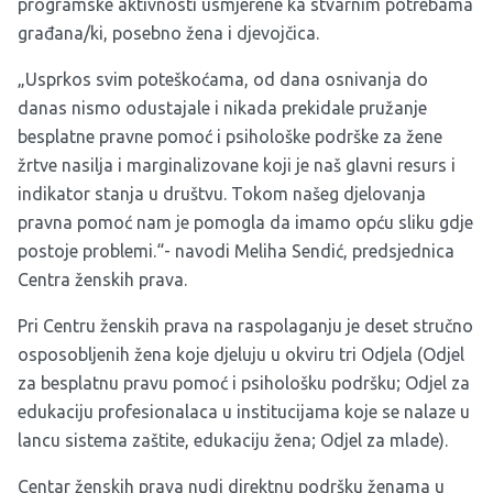
programske aktivnosti usmjerene ka stvarnim potrebama
građana/ki, posebno žena i djevojčica.
„Usprkos svim poteškoćama, od dana osnivanja do
danas nismo odustajale i nikada prekidale pružanje
besplatne pravne pomoć i psihološke podrške za žene
žrtve nasilja i marginalizovane koji je naš glavni resurs i
indikator stanja u društvu. Tokom našeg djelovanja
pravna pomoć nam je pomogla da imamo opću sliku gdje
postoje problemi.“- navodi Meliha Sendić, predsjednica
Centra ženskih prava.
Pri Centru ženskih prava na raspolaganju je deset stručno
osposobljenih žena koje djeluju u okviru tri Odjela (Odjel
za besplatnu pravu pomoć i psihološku podršku; Odjel za
edukaciju profesionalaca u institucijama koje se nalaze u
lancu sistema zaštite, edukaciju žena; Odjel za mlade).
Centar ženskih prava nudi direktnu podršku ženama u