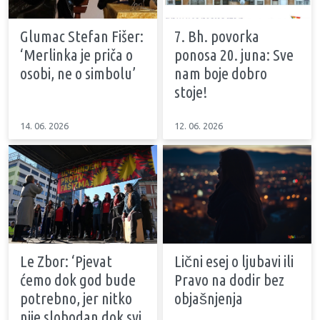
Glumac Stefan Fišer:
7. Bh. povorka
‘Merlinka je priča o
ponosa 20. juna: Sve
osobi, ne o simbolu’
nam boje dobro
stoje!
14. 06. 2026
12. 06. 2026
Le Zbor: ‘Pjevat
Lični esej o ljubavi ili
ćemo dok god bude
Pravo na dodir bez
potrebno, jer nitko
objašnjenja
nije slobodan dok svi