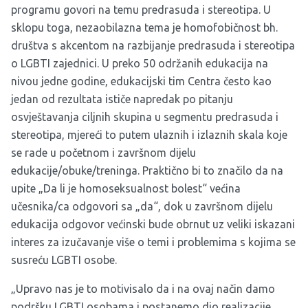
programu govori na temu predrasuda i stereotipa. U
sklopu toga, nezaobilazna tema je homofobičnost bh.
društva s akcentom na razbijanje predrasuda i stereotipa
o LGBTI zajednici. U preko 50 održanih edukacija na
nivou jedne godine, edukacijski tim Centra često kao
jedan od rezultata ističe napredak po pitanju
osvještavanja ciljnih skupina u segmentu predrasuda i
stereotipa, mjereći to putem ulaznih i izlaznih skala koje
se rade u početnom i završnom dijelu
edukacije/obuke/treninga. Praktično bi to značilo da na
upite „Da li je homoseksualnost bolest“ većina
učesnika/ca odgovori sa „da“, dok u završnom dijelu
edukacija odgovor većinski bude obrnut uz veliki iskazani
interes za izučavanje više o temi i problemima s kojima se
susreću LGBTI osobe.
„Upravo nas je to motivisalo da i na ovaj način damo
podršku LGBTI osobama i postanemo dio realizacije