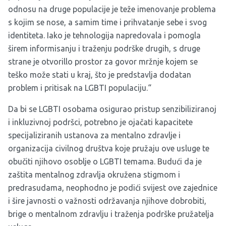
odnosu na druge populacije je teže imenovanje problema
s kojim se nose, a samim time i prihvatanje sebe i svog
identiteta. Iako je tehnologija napredovala i pomogla
širem informisanju i traženju podrške drugih, s druge
strane je otvorillo prostor za govor mržnje kojem se
teško može stati u kraj, što je predstavlja dodatan
problem i pritisak na LGBTI populaciju.“
Da bi se LGBTI osobama osigurao pristup senzibiliziranoj
i inkluzivnoj podršci, potrebno je ojačati kapacitete
specijaliziranih ustanova za mentalno zdravlje i
organizacija civilnog društva koje pružaju ove usluge te
obučiti njihovo osoblje o LGBTI temama. Budući da je
zaštita mentalnog zdravlja okružena stigmom i
predrasudama, neophodno je podići svijest ove zajednice
i šire javnosti o važnosti održavanja njihove dobrobiti,
brige o mentalnom zdravlju i traženja podrške pružatelja