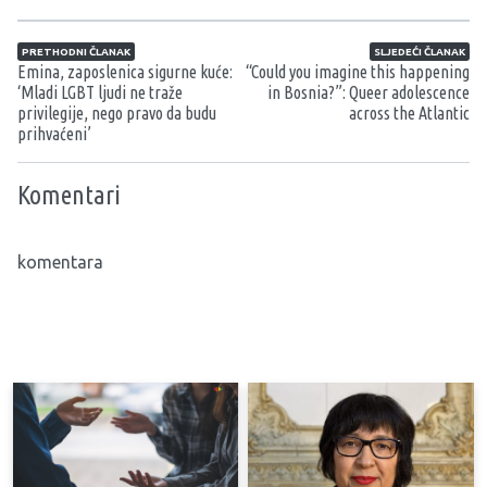
Navigacija članaka
PRETHODNI ČLANAK
SLJEDEĆI ČLANAK
Emina, zaposlenica sigurne kuće:
“Could you imagine this happening
‘Mladi LGBT ljudi ne traže
in Bosnia?”: Queer adolescence
privilegije, nego pravo da budu
across the Atlantic
prihvaćeni’
Komentari
komentara