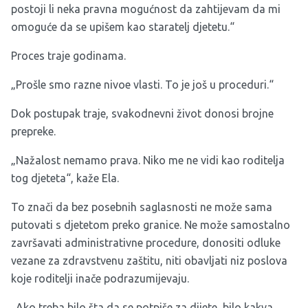
postoji li neka pravna mogućnost da zahtijevam da mi
omoguće da se upišem kao staratelj djetetu.“
Proces traje godinama.
„Prošle smo razne nivoe vlasti. To je još u proceduri.“
Dok postupak traje, svakodnevni život donosi brojne
prepreke.
„Nažalost nemamo prava. Niko me ne vidi kao roditelja
tog djeteta“, kaže Ela.
To znači da bez posebnih saglasnosti ne može sama
putovati s djetetom preko granice. Ne može samostalno
završavati administrativne procedure, donositi odluke
vezane za zdravstvenu zaštitu, niti obavljati niz poslova
koje roditelji inače podrazumijevaju.
„Ako treba bilo šta da se potpiše za dijete, bilo kakva