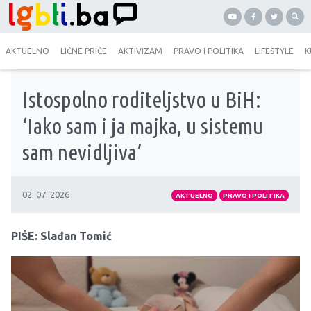
AKTUELNO
LIČNE PRIČE
AKTIVIZAM
PRAVO I POLITIKA
LIFESTYLE
K
Istospolno roditeljstvo u BiH:
‘Iako sam i ja majka, u sistemu
sam nevidljiva’
02. 07. 2026
AKTUELNO
PRAVO I POLITIKA
PIŠE: Slađan Tomić