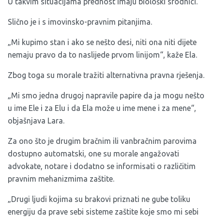
U takvim situacijama prednost imaju biološki srodnici.
Slično je i s imovinsko-pravnim pitanjima.
„Mi kupimo stan i ako se nešto desi, niti ona niti dijete
nemaju pravo da to naslijede prvom linijom“, kaže Ela.
Zbog toga su morale tražiti alternativna pravna rješenja.
„Mi smo jedna drugoj napravile papire da ja mogu nešto
u ime Ele i za Elu i da Ela može u ime mene i za mene“,
objašnjava Lara.
Za ono što je drugim bračnim ili vanbračnim parovima
dostupno automatski, one su morale angažovati
advokate, notare i dodatno se informisati o različitim
pravnim mehanizmima zaštite.
„Drugi ljudi kojima su brakovi priznati ne gube toliku
energiju da prave sebi sisteme zaštite koje smo mi sebi