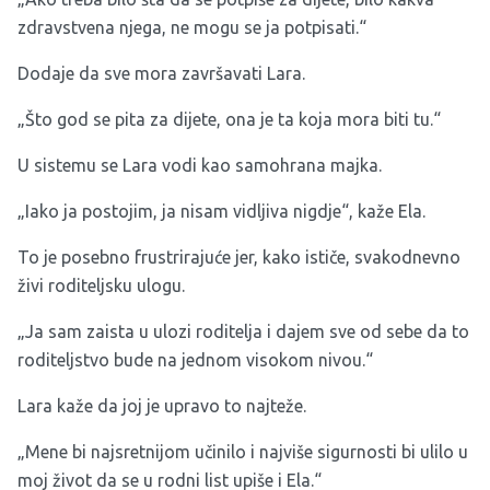
zdravstvena njega, ne mogu se ja potpisati.“
Dodaje da sve mora završavati Lara.
„Što god se pita za dijete, ona je ta koja mora biti tu.“
U sistemu se Lara vodi kao samohrana majka.
„Iako ja postojim, ja nisam vidljiva nigdje“, kaže Ela.
To je posebno frustrirajuće jer, kako ističe, svakodnevno
živi roditeljsku ulogu.
„Ja sam zaista u ulozi roditelja i dajem sve od sebe da to
roditeljstvo bude na jednom visokom nivou.“
Lara kaže da joj je upravo to najteže.
„Mene bi najsretnijom učinilo i najviše sigurnosti bi ulilo u
moj život da se u rodni list upiše i Ela.“