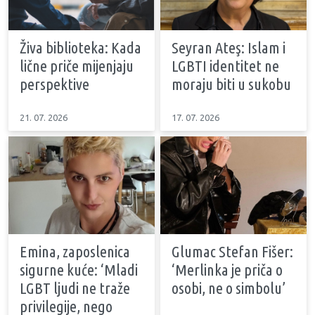
Živa biblioteka: Kada
Seyran Ateş: Islam i
lične priče mijenjaju
LGBTI identitet ne
perspektive
moraju biti u sukobu
21. 07. 2026
17. 07. 2026
Emina, zaposlenica
Glumac Stefan Fišer:
sigurne kuće: ‘Mladi
‘Merlinka je priča o
LGBT ljudi ne traže
osobi, ne o simbolu’
privilegije, nego