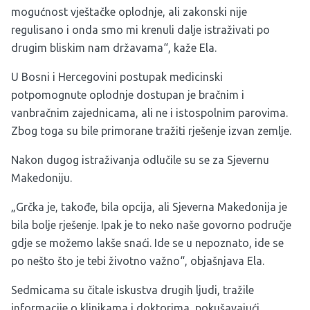
mogućnost vještačke oplodnje, ali zakonski nije
regulisano i onda smo mi krenuli dalje istraživati po
drugim bliskim nam državama“, kaže Ela.
U Bosni i Hercegovini postupak medicinski
potpomognute oplodnje dostupan je bračnim i
vanbračnim zajednicama, ali ne i istospolnim parovima.
Zbog toga su bile primorane tražiti rješenje izvan zemlje.
Nakon dugog istraživanja odlučile su se za Sjevernu
Makedoniju.
„Grčka je, takođe, bila opcija, ali Sjeverna Makedonija je
bila bolje rješenje. Ipak je to neko naše govorno područje
gdje se možemo lakše snaći. Ide se u nepoznato, ide se
po nešto što je tebi životno važno“, objašnjava Ela.
Sedmicama su čitale iskustva drugih ljudi, tražile
informacije o klinikama i doktorima, pokušavajući