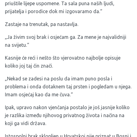
priuštile lijepe uspomene. Ta sala puna naših ljudi,
prijatelja i porodice dok mi izgovaramo da.“
Zastaje na trenutak, pa nastavlja.
„Ja živim svoj brak i osjećam ga. Za mene je najvalidniji
na svijetu.“
Kasnije će reći i nešto što vjerovatno najbolje opisuje
koliko joj taj čin znači.
„Nekad se zadesi na poslu da imam puno posla i
problema i onda dotaknem taj prsten i pogledam u njega.
Imam osjećaj kao da me čuva.“
Ipak, upravo nakon vjenčanja postalo je još jasnije koliko
je razlika između njihovog privatnog života i načina na
koji ga vidi država.
Istospolni brak sklopljen u Hrvatskoj nije priznat u Bosni i