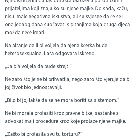
Njihova kćerka danas odrasta okružena porodicom i
prijateljima koji znaju ko su njene majke. Do sada, kažu,
nisu imale negativna iskustva, ali su svjesne da će se i
ona jednog dana suočavati s pitanjima koja druga djeca
možda neće imati.
Na pitanje da li bi voljela da njena kćerka bude
heteroseksualna, Lara odgovara iskreno.
„Ja bih voljela da bude strejt.“
Ne zato što je ne bi prihvatila, nego zato što vjeruje da bi
joj život bio jednostavniji.
„Bilo bi joj lakše da se ne mora boriti sa sistemom.“
Ne bi morala prolaziti kroz pravne bitke, sastanke s
advokatima i procedure kroz koje prolaze njene majke.
„Zašto bi prolazila svu tu torturu?“