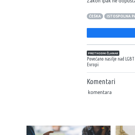
Zakon ipak ne dopušta
ČEŠKA
ISTOSPOLNA 
Navigacija član
PRETHODNI ČLANAK
Povećano nasilje nad LGBT
Evropi
Komentari
komentara