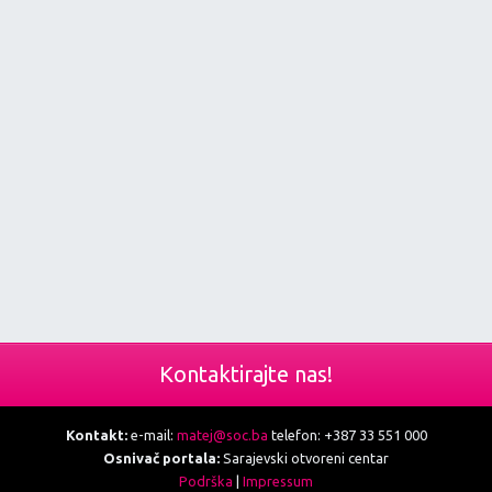
Kontaktirajte nas!
Kontakt:
e-mail:
matej@soc.ba
telefon: +387 33 551 000
Osnivač portala:
Sarajevski otvoreni centar
Podrška
|
Impressum