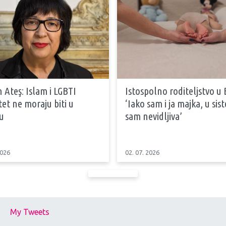
 Ateş: Islam i LGBTI
Istospolno roditeljstvo u 
tet ne moraju biti u
‘Iako sam i ja majka, u si
u
sam nevidljiva’
2026
02. 07. 2026
My Tweets