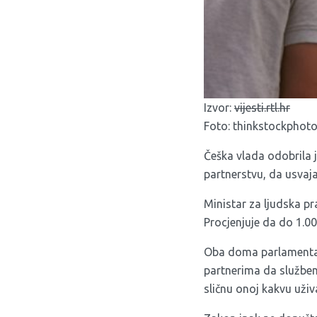
Izvor:
vijesti.rtl.hr
Foto: thinkstockphot
Češka vlada odobrila 
partnerstvu, da usvaja
Ministar za ljudska pr
Procjenjuje da do 1.00
Oba doma parlamenta t
partnerima da službeno
sličnu onoj kakvu uživ