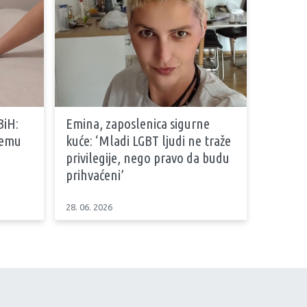
BiH:
Emina, zaposlenica sigurne
stemu
kuće: ‘Mladi LGBT ljudi ne traže
privilegije, nego pravo da budu
prihvaćeni’
28. 06. 2026