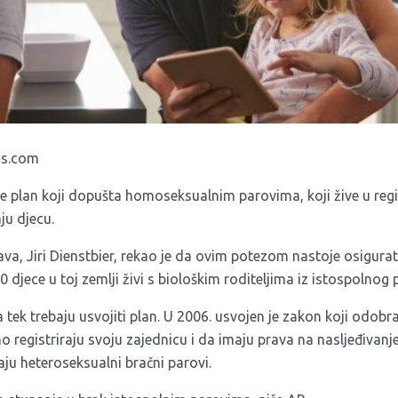
os.com
je plan koji dopušta homoseksualnim parovima, koji žive u reg
ju djecu.
ava, Jiri Dienstbier, rekao je da ovim potezom nastoje osigurat
0 djece u toj zemlji živi s biološkim roditeljima iz istospolnog 
ek trebaju usvojiti plan. U 2006. usvojen je zakon koji odobr
 registriraju svoju zajednicu i da imaju prava na nasljeđivanje
aju heteroseksualni bračni parovi.