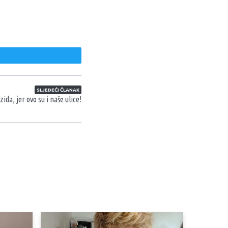
weet
SLJEDEĆI ČLANAK
zida, jer ovo su i naše ulice!