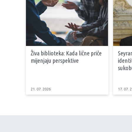
Živa biblioteka: Kada lične priče
Seyran
mijenjaju perspektive
identi
sukob
21. 07. 2026
17. 07. 