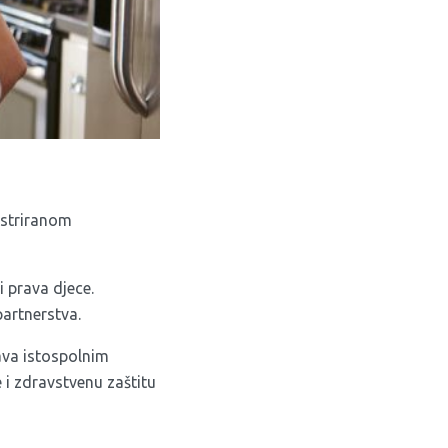
istriranom
i prava djece.
partnerstva.
ava istospolnim
 i zdravstvenu zaštitu