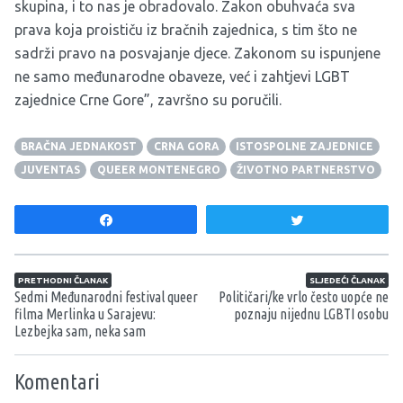
skupina, i to nas je obradovalo. Zakon obuhvaća sva
prava koja proističu iz bračnih zajednica, s tim što ne
sadrži pravo na posvajanje djece. Zakonom su ispunjene
ne samo međunarodne obaveze, već i zahtjevi LGBT
zajednice Crne Gore”, završno su poručili.
BRAČNA JEDNAKOST
CRNA GORA
ISTOSPOLNE ZAJEDNICE
JUVENTAS
QUEER MONTENEGRO
ŽIVOTNO PARTNERSTVO
Share
Tweet
Navigacija članaka
PRETHODNI ČLANAK
SLJEDEĆI ČLANAK
Sedmi Međunarodni festival queer
Političari/ke vrlo često uopće ne
filma Merlinka u Sarajevu:
poznaju nijednu LGBTI osobu
Lezbejka sam, neka sam
Komentari