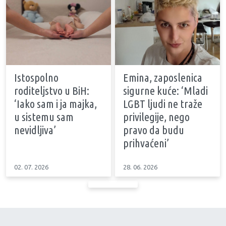
Istospolno
Emina, zaposlenica
roditeljstvo u BiH:
sigurne kuće: ‘Mladi
‘Iako sam i ja majka,
LGBT ljudi ne traže
u sistemu sam
privilegije, nego
nevidljiva’
pravo da budu
prihvaćeni’
02. 07. 2026
28. 06. 2026