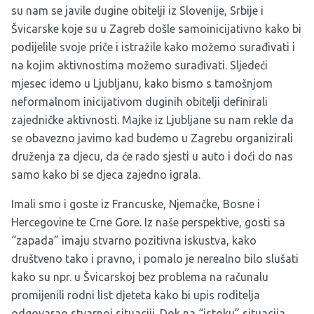
su nam se javile dugine obitelji iz Slovenije, Srbije i
Švicarske koje su u Zagreb došle samoinicijativno kako bi
podijelile svoje priče i istražile kako možemo surađivati i
na kojim aktivnostima možemo surađivati. Sljedeći
mjesec idemo u Ljubljanu, kako bismo s tamošnjom
neformalnom inicijativom duginih obitelji definirali
zajedničke aktivnosti. Majke iz Ljubljane su nam rekle da
se obavezno javimo kad budemo u Zagrebu organizirali
druženja za djecu, da će rado sjesti u auto i doći do nas
samo kako bi se djeca zajedno igrala.
Imali smo i goste iz Francuske, Njemačke, Bosne i
Hercegovine te Crne Gore. Iz naše perspektive, gosti sa
“zapada” imaju stvarno pozitivna iskustva, kako
društveno tako i pravno, i pomalo je nerealno bilo slušati
kako su npr. u Švicarskoj bez problema na računalu
promijenili rodni list djeteta kako bi upis roditelja
odgovarao stvarnoj situaciji. Dok na “istoku” situacija