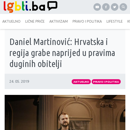
AKTUELNO
LIČNE PRIČE
AKTIVIZAM
PRAVO I POLITIKA
LIFESTYLE
K
Daniel Martinović: Hrvatska i
regija grabe naprijed u pravima
duginih obitelji
24. 05. 2019
AKTUELNO
PRAVO I POLITIKA