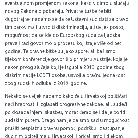
eventualnom promjenom zakona, kako vidimo u slučaju
novog Zakona o pobačaju. Privatne tužbe će biti
dugotrajne, nadamo se da će Ustavni sud dati za pravo
tim parovima i utvrditi diskriminaciju, ali uvijek postoji
mogućnost da se ide do Europskog suda za ljudska
prava i tad govorimo o procesu koji traje više od pet
godina. Te pravne bitke su jako spore, ali baš smo
tijekom konferencije govorili o primjeru Austrije, koja je,
nakon prvog slučaja koji je izgubila 2013. godine zbog
diskriminacije LGBTI osoba, usvojila bračnu jednakost
zbog sudskih odluka iz 2019. godine.
Nekako se uvijek nadamo kako će u Hrvatskoj političari
naći hrabrosti i izglasati progresivne zakone, ali, sudeći
po dosadašnjem iskustvu, morat ćemo se i dalje boriti
sudskim putem. Drago nam je da smo sad u mogućnosti
pružiti besplatnu pravnu pomoć, podršku i zastupanje
duginim obiteljima u Hrvatskoj, i pričali smo i tijekom