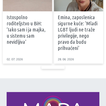
Istospolno
Emina, zaposlenica
roditeljstvo u BiH:
sigurne kuće: ‘Mladi
‘Iako sam i ja majka,
LGBT ljudi ne traže
u sistemu sam
privilegije, nego
nevidljiva’
pravo da budu
prihvaćeni’
02. 07. 2026
28. 06. 2026