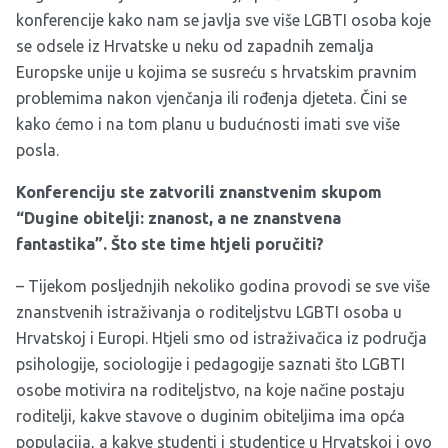
konferencije kako nam se javlja sve više LGBTI osoba koje
se odsele iz Hrvatske u neku od zapadnih zemalja
Europske unije u kojima se susreću s hrvatskim pravnim
problemima nakon vjenčanja ili rođenja djeteta. Čini se
kako ćemo i na tom planu u budućnosti imati sve više
posla.
Konferenciju ste zatvorili znanstvenim skupom
“Dugine obitelji: znanost, a ne znanstvena
fantastika”. Što ste time htjeli poručiti?
– Tijekom posljednjih nekoliko godina provodi se sve više
znanstvenih istraživanja o roditeljstvu LGBTI osoba u
Hrvatskoj i Europi. Htjeli smo od istraživačica iz područja
psihologije, sociologije i pedagogije saznati što LGBTI
osobe motivira na roditeljstvo, na koje načine postaju
roditelji, kakve stavove o duginim obiteljima ima opća
populacija, a kakve studenti i studentice u Hrvatskoj i ovo