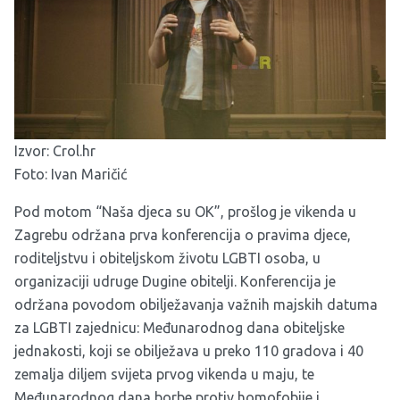
Izvor:
Crol.hr
Foto: Ivan Maričić
Pod motom “Naša djeca su OK”, prošlog je vikenda u
Zagrebu održana prva konferencija o pravima djece,
roditeljstvu i obiteljskom životu LGBTI osoba, u
organizaciji udruge Dugine obitelji. Konferencija je
održana povodom obilježavanja važnih majskih datuma
za LGBTI zajednicu: Međunarodnog dana obiteljske
jednakosti, koji se obilježava u preko 110 gradova i 40
zemalja diljem svijeta prvog vikenda u maju, te
Međunarodnog dana borbe protiv homofobije i