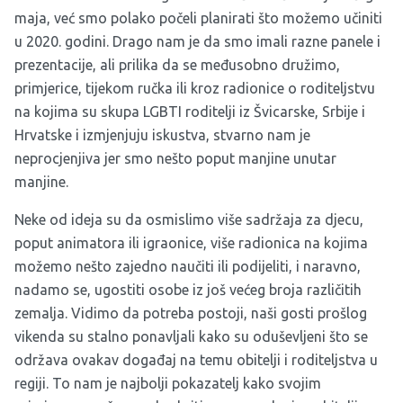
maja, već smo polako počeli planirati što možemo učiniti
u 2020. godini. Drago nam je da smo imali razne panele i
prezentacije, ali prilika da se međusobno družimo,
primjerice, tijekom ručka ili kroz radionice o roditeljstvu
na kojima su skupa LGBTI roditelji iz Švicarske, Srbije i
Hrvatske i izmjenjuju iskustva, stvarno nam je
neprocjenjiva jer smo nešto poput manjine unutar
manjine.
Neke od ideja su da osmislimo više sadržaja za djecu,
poput animatora ili igraonice, više radionica na kojima
možemo nešto zajedno naučiti ili podijeliti, i naravno,
nadamo se, ugostiti osobe iz još većeg broja različitih
zemalja. Vidimo da potreba postoji, naši gosti prošlog
vikenda su stalno ponavljali kako su oduševljeni što se
održava ovakav događaj na temu obitelji i roditeljstva u
regiji. To nam je najbolji pokazatelj kako svojim