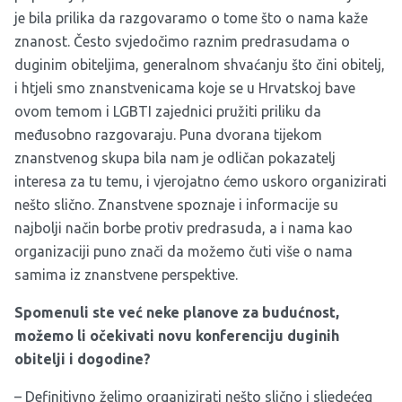
je bila prilika da razgovaramo o tome što o nama kaže
znanost. Često svjedočimo raznim predrasudama o
duginim obiteljima, generalnom shvaćanju što čini obitelj,
i htjeli smo znanstvenicama koje se u Hrvatskoj bave
ovom temom i LGBTI zajednici pružiti priliku da
međusobno razgovaraju. Puna dvorana tijekom
znanstvenog skupa bila nam je odličan pokazatelj
interesa za tu temu, i vjerojatno ćemo uskoro organizirati
nešto slično. Znanstvene spoznaje i informacije su
najbolji način borbe protiv predrasuda, a i nama kao
organizaciji puno znači da možemo čuti više o nama
samima iz znanstvene perspektive.
Spomenuli ste već neke planove za budućnost,
možemo li očekivati novu konferenciju duginih
obitelji i dogodine?
– Definitivno želimo organizirati nešto slično i sljedećeg