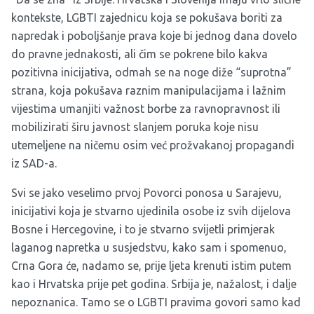
kontekste, LGBTI zajednicu koja se pokušava boriti za
napredak i poboljšanje prava koje bi jednog dana dovelo
do pravne jednakosti, ali čim se pokrene bilo kakva
pozitivna inicijativa, odmah se na noge diže “suprotna”
strana, koja pokušava raznim manipulacijama i lažnim
vijestima umanjiti važnost borbe za ravnopravnost ili
mobilizirati širu javnost slanjem poruka koje nisu
utemeljene na ničemu osim već prožvakanoj propagandi
iz SAD-a.
Svi se jako veselimo prvoj Povorci ponosa u Sarajevu,
inicijativi koja je stvarno ujedinila osobe iz svih dijelova
Bosne i Hercegovine, i to je stvarno svijetli primjerak
laganog napretka u susjedstvu, kako sam i spomenuo,
Crna Gora će, nadamo se, prije ljeta krenuti istim putem
kao i Hrvatska prije pet godina. Srbija je, nažalost, i dalje
nepoznanica. Tamo se o LGBTI pravima govori samo kad