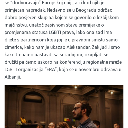
se “dodvoravaju” Europskoj uniji, ali i kod njih je
primjetan napredak. Nedavno se u Beogradu održao
dobro posjećen skup na kojem se govorilo o lezbijskom
majčinstvu, unatoč pasivnom stavu premijerke o
promjenama statusa LGBTI prava, iako ona sad ima
dijete s partnericom koja joj je u pravnom smislu samo
cimerica, kako nam je ukazao Aleksandar. Zaključili smo
kako trebamo nastaviti sa suradnjom, okupljati se i
družiti pa ćemo uskoro na konferenciju regionalne mreže
LGBTI organizacija “ERA”, koja se u novembru održava u
Albaniji.