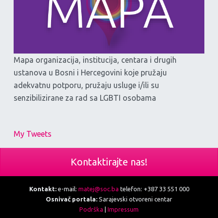
Mapa organizacija, institucija, centara i drugih
ustanova u Bosni i Hercegovini koje pružaju
adekvatnu potporu, pružaju usluge i/ili su
senzibilizirane za rad sa LGBTI osobama
My Tweets
Kontaktirajte nas!
Kontakt:
e-mail:
matej@soc.ba
telefon: +387 33 551 000
Osnivač portala:
Sarajevski otvoreni centar
Podrška
|
Impressum