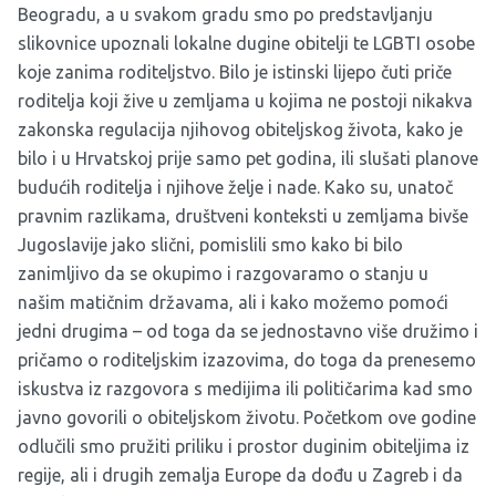
Beogradu, a u svakom gradu smo po predstavljanju
slikovnice upoznali lokalne dugine obitelji te LGBTI osobe
koje zanima roditeljstvo. Bilo je istinski lijepo čuti priče
roditelja koji žive u zemljama u kojima ne postoji nikakva
zakonska regulacija njihovog obiteljskog života, kako je
bilo i u Hrvatskoj prije samo pet godina, ili slušati planove
budućih roditelja i njihove želje i nade. Kako su, unatoč
pravnim razlikama, društveni konteksti u zemljama bivše
Jugoslavije jako slični, pomislili smo kako bi bilo
zanimljivo da se okupimo i razgovaramo o stanju u
našim matičnim državama, ali i kako možemo pomoći
jedni drugima – od toga da se jednostavno više družimo i
pričamo o roditeljskim izazovima, do toga da prenesemo
iskustva iz razgovora s medijima ili političarima kad smo
javno govorili o obiteljskom životu. Početkom ove godine
odlučili smo pružiti priliku i prostor duginim obiteljima iz
regije, ali i drugih zemalja Europe da dođu u Zagreb i da