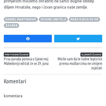
primjerom možemo ohrabriti ne samo dugine obitelji
diljem Hrvatske, nego i izvan granica naše zemlje.
DANIEL MARTINOVIĆ
DUGINE OBITELJI
NAŠA DJECA SU OK
ZAGREB
Share
Tweet
Navigacija članaka
PRETHODNI ČLANAK
SLJEDEĆI ČLANAK
Prva parada ponosa u Sjevernoj
Mislio sam da te čudne leptiriće
Makedoniji održat će se 29. juna
prema muškarcima ne smijem
osjećati
Komentari
komentara