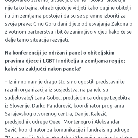
nije tako bajna, ohrabrujuće je vidjeti kako dugine obitelji
i u tim zemljama postoje i da su se spremne izboriti za
svoja prava; Crnu Goru dani dijele od usvajanja Zakona o
životnom partnerstvu i bit će zanimljivo vidjeti kako će se
dalje tamo situacija razvijati.
Na konferenciji je održan i panel o obiteljskim
pravima djece i LGBTI roditelja u zemljama regije;
kakvi su zaključci nakon panela?
– Iznimno nam je drago što smo ugostili predstavnike
raznih organizacija iz susjedstva, na panelu su
sudjelovale/i Lana Gobec, predsjednica udruge Legebitra
iz Slovenije, Darko Pandurević, koordinator programa
Sarajevskog otvorenog centra, Danijel Kalezić,
predsjednik udruge Queer Montenegro i Aleksandar
Savić, koordinator za komunikacije i fundraising udruge
“Da se zna” iz Srbije. Hrvatska i Slovenija imaju vrlo slične