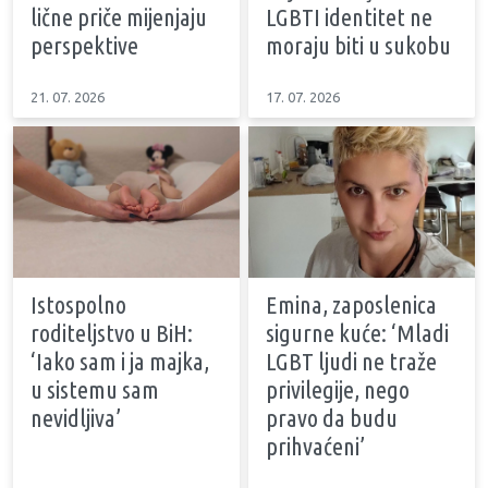
lične priče mijenjaju
LGBTI identitet ne
perspektive
moraju biti u sukobu
21. 07. 2026
17. 07. 2026
Istospolno
Emina, zaposlenica
roditeljstvo u BiH:
sigurne kuće: ‘Mladi
‘Iako sam i ja majka,
LGBT ljudi ne traže
u sistemu sam
privilegije, nego
nevidljiva’
pravo da budu
prihvaćeni’