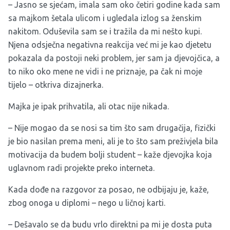
– Jasno se sjećam, imala sam oko četiri godine kada sam
sa majkom šetala ulicom i ugledala izlog sa ženskim
nakitom. Oduševila sam se i tražila da mi nešto kupi.
Njena odsječna negativna reakcija već mi je kao djetetu
pokazala da postoji neki problem, jer sam ja djevojčica, a
to niko oko mene ne vidi i ne priznaje, pa čak ni moje
tijelo – otkriva dizajnerka.
Majka je ipak prihvatila, ali otac nije nikada.
– Nije mogao da se nosi sa tim što sam drugačija, fizički
je bio nasilan prema meni, ali je to što sam preživjela bila
motivacija da budem bolji student – kaže djevojka koja
uglavnom radi projekte preko interneta.
Kada dođe na razgovor za posao, ne odbijaju je, kaže,
zbog onoga u diplomi – nego u ličnoj karti.
– Dešavalo se da budu vrlo direktni pa mi je dosta puta