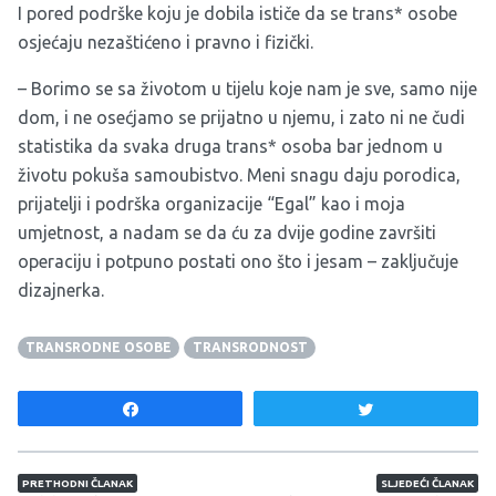
I pored podrške koju je dobila ističe da se trans* osobe
osjećaju nezaštićeno i pravno i fizički.
– Borimo se sa životom u tijelu koje nam je sve, samo nije
dom, i ne osećjamo se prijatno u njemu, i zato ni ne čudi
statistika da svaka druga trans* osoba bar jednom u
životu pokuša samoubistvo. Meni snagu daju porodica,
prijatelji i podrška organizacije “Egal” kao i moja
umjetnost, a nadam se da ću za dvije godine završiti
operaciju i potpuno postati ono što i jesam – zaključuje
dizajnerka.
TRANSRODNE OSOBE
TRANSRODNOST
Share
Tweet
Navigacija članaka
PRETHODNI ČLANAK
SLJEDEĆI ČLANAK