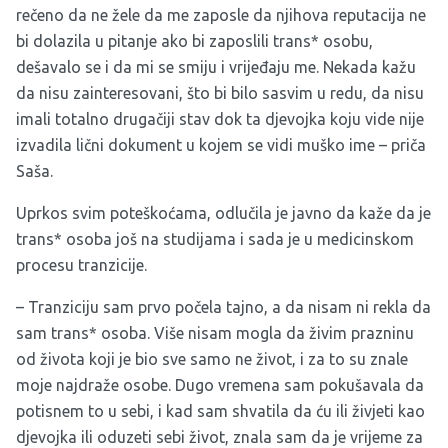
rečeno da ne žele da me zaposle da njihova reputacija ne
bi dolazila u pitanje ako bi zaposlili trans* osobu,
dešavalo se i da mi se smiju i vrijeđaju me. Nekada kažu
da nisu zainteresovani, što bi bilo sasvim u redu, da nisu
imali totalno drugačiji stav dok ta djevojka koju vide nije
izvadila lični dokument u kojem se vidi muško ime – priča
Saša.
Uprkos svim poteškoćama, odlučila je javno da kaže da je
trans* osoba još na studijama i sada je u medicinskom
procesu tranzicije.
– Tranziciju sam prvo počela tajno, a da nisam ni rekla da
sam trans* osoba. Više nisam mogla da živim prazninu
od života koji je bio sve samo ne život, i za to su znale
moje najdraže osobe. Dugo vremena sam pokušavala da
potisnem to u sebi, i kad sam shvatila da ću ili živjeti kao
djevojka ili oduzeti sebi život, znala sam da je vrijeme za