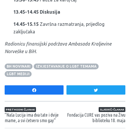
13.45-14.45 Diskusija
14.45-15.15
Završna razmatranja, prijedlog
zaključaka
Radionicu finansijski podržava Ambasada Kraljevine
Norveške u BiH.
BH NOVINARI
IZVJESTAVANJE O LGBT TEMAMA
LGBT MEDIJI
Share
Tweet
Navigacija članaka
PRETHODNI ČLANAK
SLJEDEĆI ČLANAK
“Naša Lucija ima dva tate i dvije
Fondacija CURE vas poziva na Živu
mame, a svi četvero smo gay”
biblioteku 18. maja