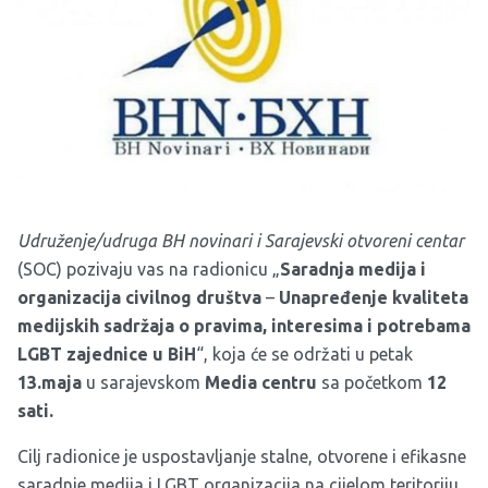
Udruženje/udruga BH novinari i Sarajevski otvoreni centar
(SOC) pozivaju vas na radionicu „
Saradnja medija i
organizacija civilnog društva
–
Unapređenje kvaliteta
medijskih sadržaja o pravima, interesima i potrebama
LGBT zajednice u BiH
“, koja će se održati u petak
13.maja
u sarajevskom
Media centru
sa početkom
12
sati.
Cilj radionice je uspostavljanje stalne, otvorene i efikasne
saradnje medija i LGBT organizacija na cijelom teritoriju