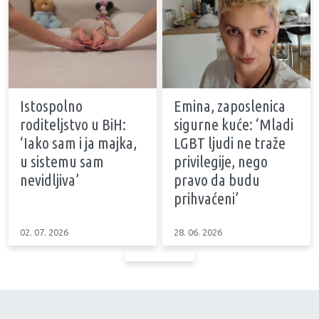
Istospolno
Emina, zaposlenica
roditeljstvo u BiH:
sigurne kuće: ‘Mladi
‘Iako sam i ja majka,
LGBT ljudi ne traže
u sistemu sam
privilegije, nego
nevidljiva’
pravo da budu
prihvaćeni’
02. 07. 2026
28. 06. 2026