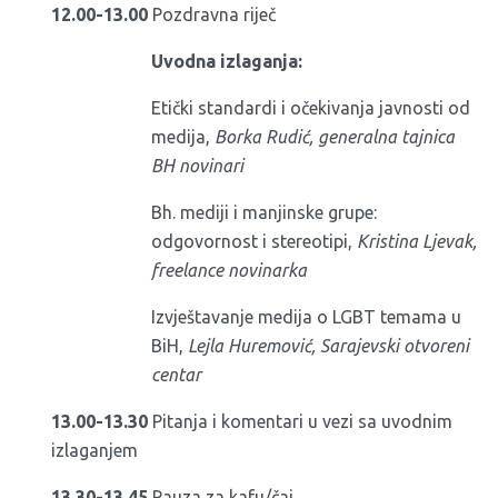
12.00-13.00
Pozdravna riječ
Uvodna izlaganja:
Etički standardi i očekivanja javnosti od
medija,
Borka Rudić, generalna tajnica
BH novinari
Bh. mediji i manjinske grupe:
odgovornost i stereotipi,
Kristina Ljevak,
freelance novinarka
Izvještavanje medija o LGBT temama u
BiH,
Lejla Huremović, Sarajevski otvoreni
centar
13.00-13.30
Pitanja i komentari u vezi sa uvodnim
izlaganjem
13.30-13.45
Pauza za kafu/čaj