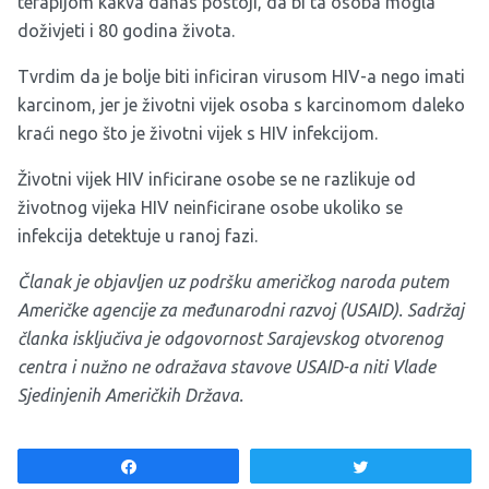
terapijom kakva danas postoji, da bi ta osoba mogla
doživjeti i 80 godina života.
Tvrdim da je bolje biti inficiran virusom HIV-a nego imati
karcinom, jer je životni vijek osoba s karcinomom daleko
kraći nego što je životni vijek s HIV infekcijom.
Životni vijek HIV inficirane osobe se ne razlikuje od
životnog vijeka HIV neinficirane osobe ukoliko se
infekcija detektuje u ranoj fazi.
Članak je objavljen uz podršku američkog naroda putem
Američke agencije za međunarodni razvoj (USAID). Sadržaj
članka isključiva je odgovornost Sarajevskog otvorenog
centra i nužno ne odražava stavove USAID-a niti Vlade
Sjedinjenih Američkih Država.
Share
Tweet