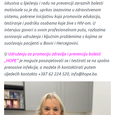
iskustva u liječenju i radu na prevenciji zaraznih bolesti
motivisale su je da, uprkos izazovima u zdravstvenom
sistemu, pokrene inicijativu koja promoviše edukaciju,
testiranje i podršku osobama koje žive s HIV-om. U
intervjuu govori o svom profesionalnom putu, razlozima
osnivanja udruženja i ključnim problemima s kojima se
suočavaju pacijenti u Bosni i Hercegovini.
U
Udruženju za promociju zdravlja i prevenciju bolesti
„HOPE
“
je moguće posavjetovati se i testirati se na spolno
prenosive infekcije, a možete ih kontaktirati putem
sljedećih kontakta +387 62 224 520,
info@hope.ba
.