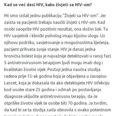
Kad se već desi HIV, kako živjeti sa HIV-om?
Mi smo izdali jednu publikaciju “Živjeti sa HIV-om”. Jer
zaista se pacijenti trebaju naučiti živjeti s HIV-om. Kad
osobi saopćite HIV pozitivni rezultat, ona doživi šok. Tu
HIV savjetnik i klinički psiholog imaju ključnu ulogu. Uz
njihovu podršku, savjetovanje o mogućnostima liječenja,
pacijent prihvata svoje stanje. HIV je danas jedna
hronična bolest koju je najvažnije detektovati u ranoj fazi.
S antiretrovirusnom terapijom ljudi mogu imati dug i
kvalitetan životni vijek. Postoji jedna naučna studija
rađena prije 15-ak godina koja je objavljena u časopisu
Lancet, koja je dokazala da ako detektujete HIV infekciju
kod osobe stare 25 godina i odmah po postavljanju
dijagnoze uključite antiretrovirusnu terapiju, da će
otprilike životni vijek te osobe biti 70 godina. Ja tvrdim,
da kad bi se ta studija sada obnovila s ovako potentnom