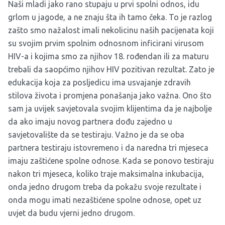
Naši mladi jako rano stupaju u prvi spolni odnos, idu
grlom u jagode, a ne znaju šta ih tamo čeka. To je razlog
zašto smo nažalost imali nekolicinu naših pacijenata koji
su svojim prvim spolnim odnosnom inficirani virusom
HIV-a i kojima smo za njihov 18. rođendan ili za maturu
trebali da saopćimo njihov HIV pozitivan rezultat. Zato je
edukacija koja za posljedicu ima usvajanje zdravih
stilova života i promjena ponašanja jako važna. Ono što
sam ja uvijek savjetovala svojim klijentima da je najbolje
da ako imaju novog partnera dođu zajedno u
savjetovalište da se testiraju. Važno je da se oba
partnera testiraju istovremeno i da naredna tri mjeseca
imaju zaštićene spolne odnose. Kada se ponovo testiraju
nakon tri mjeseca, koliko traje maksimalna inkubacija,
onda jedno drugom treba da pokažu svoje rezultate i
onda mogu imati nezaštićene spolne odnose, opet uz
uvjet da budu vjerni jedno drugom.