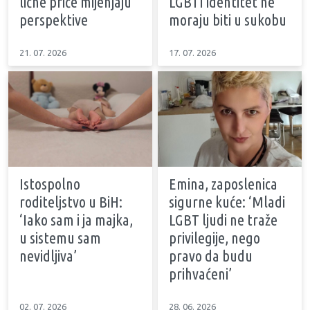
lične priče mijenjaju
LGBTI identitet ne
perspektive
moraju biti u sukobu
21. 07. 2026
17. 07. 2026
Istospolno
Emina, zaposlenica
roditeljstvo u BiH:
sigurne kuće: ‘Mladi
‘Iako sam i ja majka,
LGBT ljudi ne traže
u sistemu sam
privilegije, nego
nevidljiva’
pravo da budu
prihvaćeni’
02. 07. 2026
28. 06. 2026