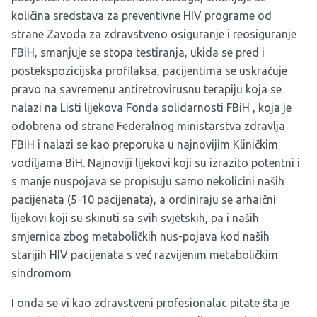
količina sredstava za preventivne HIV programe od
strane Zavoda za zdravstveno osiguranje i reosiguranje
FBiH, smanjuje se stopa testiranja, ukida se pred i
postekspozicijska profilaksa, pacijentima se uskraćuje
pravo na savremenu antiretrovirusnu terapiju koja se
nalazi na Listi lijekova Fonda solidarnosti FBiH , koja je
odobrena od strane Federalnog ministarstva zdravlja
FBiH i nalazi se kao preporuka u najnovijim Kliničkim
vodiljama BiH. Najnoviji lijekovi koji su izrazito potentni i
s manje nuspojava se propisuju samo nekolicini naših
pacijenata (5-10 pacijenata), a ordiniraju se arhaični
lijekovi koji su skinuti sa svih svjetskih, pa i naših
smjernica zbog metaboličkih nus-pojava kod naših
starijih HIV pacijenata s već razvijenim metaboličkim
sindromom
I onda se vi kao zdravstveni profesionalac pitate šta je