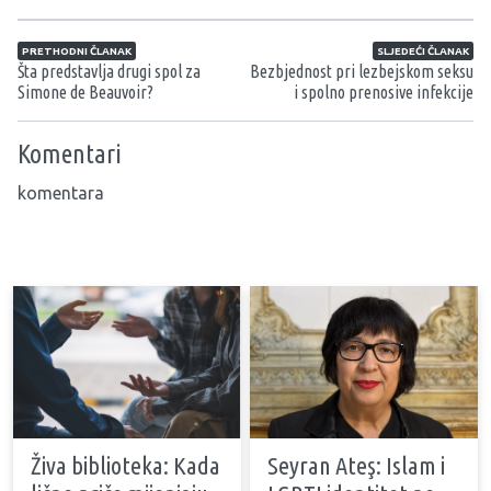
Navigacija članaka
PRETHODNI ČLANAK
SLJEDEĆI ČLANAK
Šta predstavlja drugi spol za
Bezbjednost pri lezbejskom seksu
Simone de Beauvoir?
i spolno prenosive infekcije
Komentari
komentara
Živa biblioteka: Kada
Seyran Ateş: Islam i