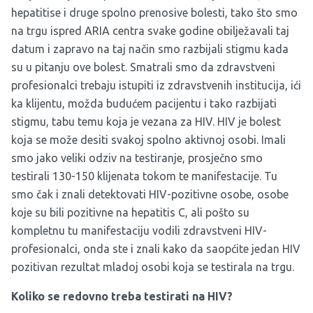
hepatitise i druge spolno prenosive bolesti, tako što smo
na trgu ispred ARIA centra svake godine obilježavali taj
datum i zapravo na taj način smo razbijali stigmu kada
su u pitanju ove bolest. Smatrali smo da zdravstveni
profesionalci trebaju istupiti iz zdravstvenih institucija, ići
ka klijentu, možda budućem pacijentu i tako razbijati
stigmu, tabu temu koja je vezana za HIV. HIV je bolest
koja se može desiti svakoj spolno aktivnoj osobi. Imali
smo jako veliki odziv na testiranje, prosječno smo
testirali 130-150 klijenata tokom te manifestacije. Tu
smo čak i znali detektovati HIV-pozitivne osobe, osobe
koje su bili pozitivne na hepatitis C, ali pošto su
kompletnu tu manifestaciju vodili zdravstveni HIV-
profesionalci, onda ste i znali kako da saopćite jedan HIV
pozitivan rezultat mladoj osobi koja se testirala na trgu.
Koliko se redovno treba testirati na HIV?