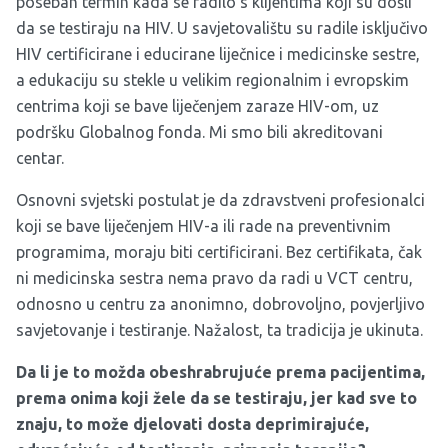
poseban termin kada se radilo s klijentima koji su došli
da se testiraju na HIV. U savjetovalištu su radile isključivo
HIV certificirane i educirane liječnice i medicinske sestre,
a edukaciju su stekle u velikim regionalnim i evropskim
centrima koji se bave liječenjem zaraze HIV-om, uz
podršku Globalnog fonda. Mi smo bili akreditovani
centar.
Osnovni svjetski postulat je da zdravstveni profesionalci
koji se bave liječenjem HIV-a ili rade na preventivnim
programima, moraju biti certificirani. Bez certifikata, čak
ni medicinska sestra nema pravo da radi u VCT centru,
odnosno u centru za anonimno, dobrovoljno, povjerljivo
savjetovanje i testiranje. Nažalost, ta tradicija je ukinuta.
Da li je to možda obeshrabrujuće prema pacijentima,
prema onima koji žele da se testiraju, jer kad sve to
znaju, to može djelovati dosta deprimirajuće,