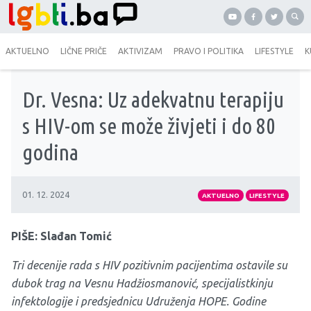
AKTUELNO
LIČNE PRIČE
AKTIVIZAM
PRAVO I POLITIKA
LIFESTYLE
K
Dr. Vesna: Uz adekvatnu terapiju
s HIV-om se može živjeti i do 80
godina
01. 12. 2024
AKTUELNO
LIFESTYLE
PIŠE: Slađan Tomić
Tri decenije rada s HIV pozitivnim pacijentima ostavile su
dubok trag na Vesnu Hadžiosmanović, specijalistkinju
infektologije i predsjednicu Udruženja HOPE. Godine