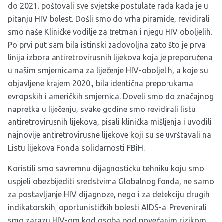
do 2021. poštovali sve svjetske postulate rada kada je u
pitanju HIV bolest. Došli smo do vrha piramide, revidirali
smo naše Kliničke vodilje za tretman i njegu HIV oboljelih.
Po prvi put sam bila istinski zadovoljna zato što je prva
linija izbora antiretrovirusnih lijekova koja je preporučena
u našim smjernicama za liječenje HIV-oboljelih, a koje su
objavljene krajem 2020., bila identična preporukama
evropskih i američkih smjernica. Doveli smo do značajnog
napretka u liječenju, svake godine smo revidirali listu
antiretrovirusnih lijekova, pisali klinička mišljenja i uvodili
najnovije antiretrovirusne lijekove koji su se uvrštavali na
Listu lijekova Fonda solidarnosti FBiH.
Koristili smo savremnu dijagnostičku tehniku koju smo
uspjeli obezbijediti sredstvima Globalnog fonda, ne samo
za postavljanje HIV dijagnoze, nego i za detekciju drugih
indikatorskih, oportunističkih bolesti AIDS-a. Prevenirali
smo zarazu HIV-om kod osoba pod povećanim rizikom,