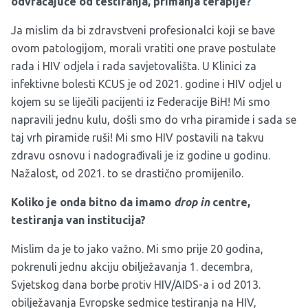
odvraćajuće od testiranja, primanja terapije?
Ja mislim da bi zdravstveni profesionalci koji se bave
ovom patologijom, morali vratiti one prave postulate
rada i HIV odjela i rada savjetovališta. U Klinici za
infektivne bolesti KCUS je od 2021. godine i HIV odjel u
kojem su se liječili pacijenti iz Federacije BiH! Mi smo
napravili jednu kulu, došli smo do vrha piramide i sada se
taj vrh piramide ruši! Mi smo HIV postavili na takvu
zdravu osnovu i nadograđivali je iz godine u godinu.
Nažalost, od 2021. to se drastično promijenilo.
Koliko je onda bitno da imamo
drop in
centre,
testiranja van institucija?
Mislim da je to jako važno. Mi smo prije 20 godina,
pokrenuli jednu akciju obilježavanja 1. decembra,
Svjetskog dana borbe protiv HIV/AIDS-a i od 2013.
obilježavanja Evropske sedmice testiranja na HIV,