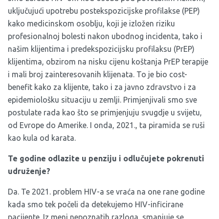
uključujući upotrebu postekspozicijske profilakse (PEP)
kako medicinskom osoblju, koji je izložen riziku
profesionalnoj bolesti nakon ubodnog incidenta, tako i
našim klijentima i predekspozicijsku profilaksu (PrEP)
klijentima, obzirom na nisku cijenu koštanja PrEP terapije
i mali broj zainteresovanih klijenata. To je bio cost-
benefit kako za klijente, tako i za javno zdravstvo i za
epidemiološku situaciju u zemlji. Primjenjivali smo sve
postulate rada kao što se primjenjuju svugdje u svijetu,
od Evrope do Amerike. I onda, 2021., ta piramida se ruši
kao kula od karata.
Te godine odlazite u penziju i odlučujete pokrenuti
udruženje?
Da. Te 2021. problem HIV-a se vraća na one rane godine
kada smo tek počeli da detekujemo HIV-inficirane
pacijente. Iz meni nepoznatih razloga, smanjuje se