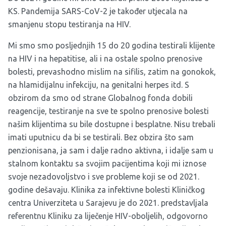
KS. Pandemija SARS-CoV-2 je također utjecala na
smanjenu stopu testiranja na HIV.
Mi smo smo posljednjih 15 do 20 godina testirali klijente
na HIV i na hepatitise, ali i na ostale spolno prenosive
bolesti, prevashodno mislim na sifilis, zatim na gonokok,
na hlamidijalnu infekciju, na genitalni herpes itd. S
obzirom da smo od strane Globalnog fonda dobili
reagencije, testiranje na sve te spolno prenosive bolesti
našim klijentima su bile dostupne i besplatne. Nisu trebali
imati uputnicu da bi se testirali. Bez obzira što sam
penzionisana, ja sam i dalje radno aktivna, i idalje sam u
stalnom kontaktu sa svojim pacijentima koji mi iznose
svoje nezadovoljstvo i sve probleme koji se od 2021.
godine dešavaju. Klinika za infektivne bolesti Kliničkog
centra Univerziteta u Sarajevu je do 2021. predstavljala
referentnu Kliniku za liječenje HIV-oboljelih, odgovorno