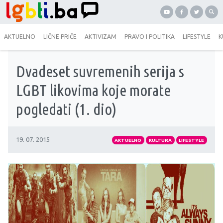
AKTUELNO
LIČNE PRIČE
AKTIVIZAM
PRAVO I POLITIKA
LIFESTYLE
K
Dvadeset suvremenih serija s
LGBT likovima koje morate
pogledati (1. dio)
19. 07. 2015
AKTUELNO
KULTURA
LIFESTYLE