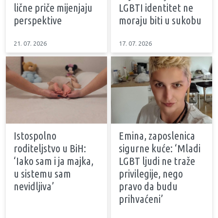
lične priče mijenjaju
LGBTI identitet ne
perspektive
moraju biti u sukobu
21. 07. 2026
17. 07. 2026
Istospolno
Emina, zaposlenica
roditeljstvo u BiH:
sigurne kuće: ‘Mladi
‘Iako sam i ja majka,
LGBT ljudi ne traže
u sistemu sam
privilegije, nego
nevidljiva’
pravo da budu
prihvaćeni’