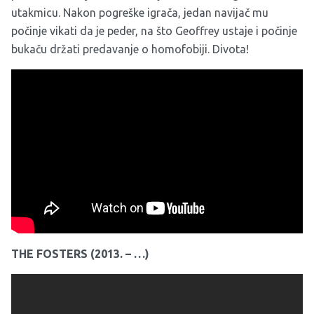
utakmicu. Nakon pogreške igrača, jedan navijač mu
počinje vikati da je peder, na što Geoffrey ustaje i počinje
bukaču držati predavanje o homofobiji. Divota!
THE FOSTERS (2013. – …)