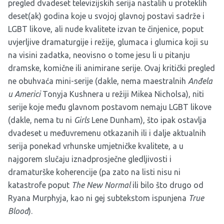
pregled dvadeset televizijskih serija nastalih u proteklih
deset(ak) godina koje u svojoj glavnoj postavi sadrže i
LGBT likove, ali nude kvalitete izvan te činjenice, poput
uvjerljive dramaturgije i režije, glumaca i glumica koji su
na visini zadatka, neovisno o tome jesu li u pitanju
dramske, komične ili animirane serije. Ovaj kritički pregled
ne obuhvaća mini-serije (dakle, nema maestralnih
Anđela
u Americi
Tonyja Kushnera u režiji Mikea Nicholsa), niti
serije koje među glavnom postavom nemaju LGBT likove
(dakle, nema tu ni
Girls
Lene Dunham), što ipak ostavlja
dvadeset u međuvremenu otkazanih ili i dalje aktualnih
serija ponekad vrhunske umjetničke kvalitete, a u
najgorem slučaju iznadprosječne gledljivosti i
dramaturške koherencije (pa zato na listi nisu ni
katastrofe poput
The New Normal
ili bilo što drugo od
Ryana Murphyja, kao ni gej subtekstom ispunjena
True
Blood
).