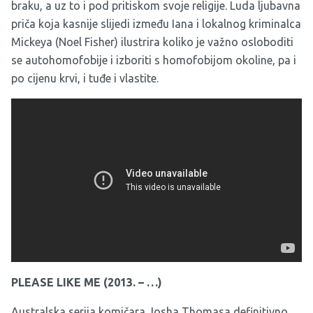
braku, a uz to i pod pritiskom svoje religije. Luda ljubavna
priča koja kasnije slijedi između Iana i lokalnog kriminalca
Mickeya (Noel Fisher) ilustrira koliko je važno osloboditi
se autohomofobije i izboriti s homofobijom okoline, pa i
po cijenu krvi, i tuđe i vlastite.
PLEASE LIKE ME (2013. – …)
Australska serija komičara Josha Thomasa definitivno