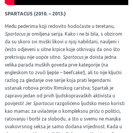
SPARTACUS (2010. – 2013.)
Među pederima koji redovito hodočaste u teretanu,
Spartacus
je omiljena serija. Kako i ne bi bila, s obzirom
da su skoro svi muški likovi u njoj nabildani, nauljeni i
često odjeveni u sitne krpice koje otkrivaju da ono što
prekrivaju nije uopće sitno.
Spartacus
je doista jedna
velika parada muških goveda prve kategorije (na
engleskom to zvuči ljepše – beefcake!), ali to nije ključni
razlog za gledanje ove serije koja prati legendarni
ustanak robova protiv Rimskog carstva; Spartak je
zapravo jedan od prvih ljudskopravaških aktivista u
povijesti! Jer
Spartacus
razgolićeno ljudsko meso koristi
kao mamac za uvlačenje o kompleksnu priču o politici,
ratovanju i borbi za slobodu, a što u svemu ne manjka
svakovrsnog seksa je samo dodana vrijednost. Kada u