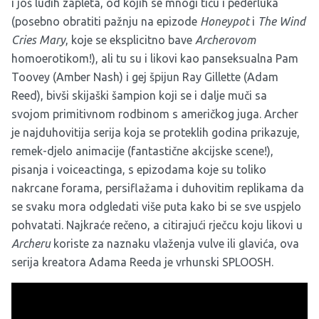
i još luđih zapleta, od kojih se mnogi tiču i pederluka
(posebno obratiti pažnju na epizode
Honeypot
i
The Wind
Cries Mary
, koje se eksplicitno bave
Archerovom
homoerotikom!), ali tu su i likovi kao panseksualna Pam
Toovey (Amber Nash) i gej špijun Ray Gillette (Adam
Reed), bivši skijaški šampion koji se i dalje muči sa
svojom primitivnom rodbinom s američkog juga. Archer
je najduhovitija serija koja se proteklih godina prikazuje,
remek-djelo animacije (fantastične akcijske scene!),
pisanja i voiceactinga, s epizodama koje su toliko
nakrcane forama, persiflažama i duhovitim replikama da
se svaku mora odgledati više puta kako bi se sve uspjelo
pohvatati. Najkraće rečeno, a citirajući rječcu koju likovi u
Archeru
koriste za naznaku vlaženja vulve ili glavića, ova
serija kreatora Adama Reeda je vrhunski SPLOOSH.