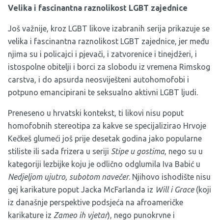
Velika i fascinantna raznolikost LGBT zajednice
Još važnije, kroz LGBT likove izabranih serija prikazuje se
velika i fascinantna raznolikost LGBT zajednice, jer među
njima su i policajci i pjevači, i zatvorenice i tinejdžeri, i
istospolne obitelji i borci za slobodu iz vremena Rimskog
carstva, i do apsurda neosviješteni autohomofobi i
potpuno emancipirani te seksualno aktivni LGBT ljudi.
Preneseno u hrvatski kontekst, ti likovi nisu poput
homofobnih stereotipa za kakve se specijalizirao Hrvoje
Kečkeš glumeći još prije desetak godina jako popularne
stiliste ili sada frizera u seriji
Stipe u gostima
, nego su u
kategoriji lezbijke koju je odlično odglumila Iva Babić u
Nedjeljom ujutro, subotom navečer
. Njihovo ishodište nisu
gej karikature poput Jacka McFarlanda iz
Will i Grace
(koji
iz današnje perspektive podsjeća na afroameričke
karikature iz
Zameo ih vjetar
), nego punokrvne i