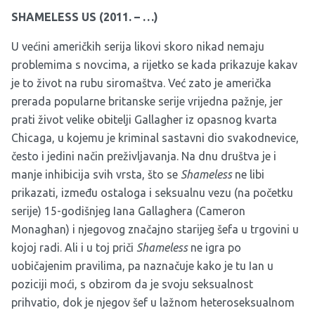
SHAMELESS US (2011. – …)
U većini američkih serija likovi skoro nikad nemaju
problemima s novcima, a rijetko se kada prikazuje kakav
je to život na rubu siromaštva. Već zato je američka
prerada popularne britanske serije vrijedna pažnje, jer
prati život velike obitelji Gallagher iz opasnog kvarta
Chicaga, u kojemu je kriminal sastavni dio svakodnevice,
često i jedini način preživljavanja. Na dnu društva je i
manje inhibicija svih vrsta, što se
Shameless
ne libi
prikazati, između ostaloga i seksualnu vezu (na početku
serije) 15-godišnjeg Iana Gallaghera (Cameron
Monaghan) i njegovog značajno starijeg šefa u trgovini u
kojoj radi. Ali i u toj priči
Shameless
ne igra po
uobičajenim pravilima, pa naznačuje kako je tu Ian u
poziciji moći, s obzirom da je svoju seksualnost
prihvatio, dok je njegov šef u lažnom heteroseksualnom