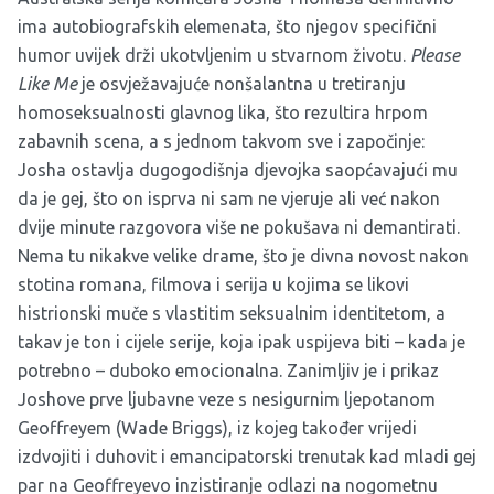
ima autobiografskih elemenata, što njegov specifični
humor uvijek drži ukotvljenim u stvarnom životu.
Please
Like Me
je osvježavajuće nonšalantna u tretiranju
homoseksualnosti glavnog lika, što rezultira hrpom
zabavnih scena, a s jednom takvom sve i započinje:
Josha ostavlja dugogodišnja djevojka saopćavajući mu
da je gej, što on isprva ni sam ne vjeruje ali već nakon
dvije minute razgovora više ne pokušava ni demantirati.
Nema tu nikakve velike drame, što je divna novost nakon
stotina romana, filmova i serija u kojima se likovi
histrionski muče s vlastitim seksualnim identitetom, a
takav je ton i cijele serije, koja ipak uspijeva biti – kada je
potrebno – duboko emocionalna. Zanimljiv je i prikaz
Joshove prve ljubavne veze s nesigurnim ljepotanom
Geoffreyem (Wade Briggs), iz kojeg također vrijedi
izdvojiti i duhovit i emancipatorski trenutak kad mladi gej
par na Geoffreyevo inzistiranje odlazi na nogometnu