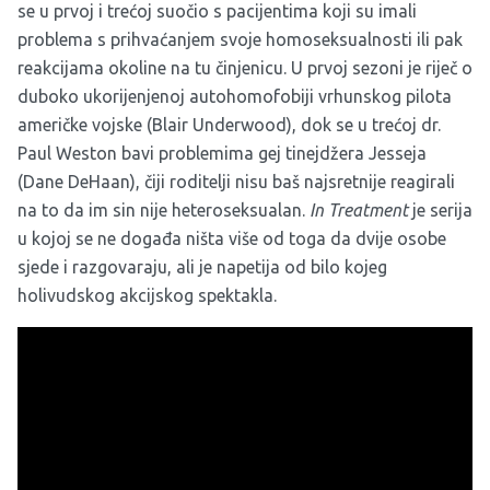
se u prvoj i trećoj suočio s pacijentima koji su imali
problema s prihvaćanjem svoje homoseksualnosti ili pak
reakcijama okoline na tu činjenicu. U prvoj sezoni je riječ o
duboko ukorijenjenoj autohomofobiji vrhunskog pilota
američke vojske (Blair Underwood), dok se u trećoj dr.
Paul Weston bavi problemima gej tinejdžera Jesseja
(Dane DeHaan), čiji roditelji nisu baš najsretnije reagirali
na to da im sin nije heteroseksualan.
In Treatment
je serija
u kojoj se ne događa ništa više od toga da dvije osobe
sjede i razgovaraju, ali je napetija od bilo kojeg
holivudskog akcijskog spektakla.