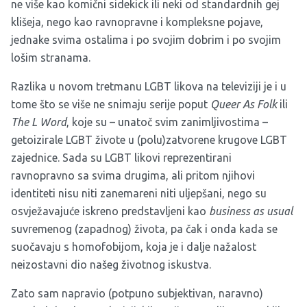
ne više kao komični sidekick ili neki od standardnih gej
klišeja, nego kao ravnopravne i kompleksne pojave,
jednake svima ostalima i po svojim dobrim i po svojim
lošim stranama.
Razlika u novom tretmanu LGBT likova na televiziji je i u
tome što se više ne snimaju serije poput
Queer As Folk
ili
The L Word
, koje su – unatoč svim zanimljivostima –
getoizirale LGBT živote u (polu)zatvorene krugove LGBT
zajednice. Sada su LGBT likovi reprezentirani
ravnopravno sa svima drugima, ali pritom njihovi
identiteti nisu niti zanemareni niti uljepšani, nego su
osvježavajuće iskreno predstavljeni kao
business as usual
suvremenog (zapadnog) života, pa čak i onda kada se
suočavaju s homofobijom, koja je i dalje nažalost
neizostavni dio našeg životnog iskustva.
Zato sam napravio (potpuno subjektivan, naravno)