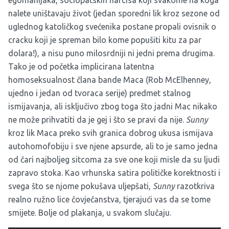
egomanijaka, sociopatskih narcisa koji svakome na koga
nalete uništavaju život (jedan sporedni lik kroz sezone od
uglednog katoličkog svećenika postane propali ovisnik o
cracku koji je spreman bilo kome popušiti kitu za par
dolara!), a nisu puno milosrdniji ni jedni prema drugima.
Tako je od početka implicirana latentna
homoseksualnost člana bande Maca (Rob McElhenney,
ujedno i jedan od tvoraca serije) predmet stalnog
ismijavanja, ali isključivo zbog toga što jadni Mac nikako
ne može prihvatiti da je gej i što se pravi da nije.
Sunny
kroz lik Maca preko svih granica dobrog ukusa ismijava
autohomofobiju i sve njene apsurde, ali to je samo jedna
od čari najboljeg sitcoma za sve one koji misle da su ljudi
zapravo stoka. Kao vrhunska satira političke korektnosti i
svega što se njome pokušava uljepšati,
Sunny
razotkriva
realno ružno lice čovječanstva, tjerajući vas da se tome
smijete. Bolje od plakanja, u svakom slučaju.