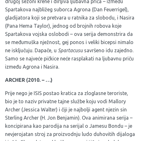
drugoj sezoni krene i dirljiva ljubavna priča – između
Spartakova najbližeg suborca Agrona (Dan Feuerrigel),
gladijatora koji se pretvara u ratnika za slobodu, i Nasira
(Pana Hema Taylor), jednog od brojnih robova koje
Spartakova vojska oslobodi – ova serija demonstrira da
se međumuška nježnost, gej ponos i veliki bicepsi nimalo
ne isključuju. Dapače, u
Spartacusu
savršeno idu zajedno.
Samo se najveće pičkice neće rasplakati na ljubavnu priču
između Agrona i Nasira.
ARCHER (2010. – …)
Prije nego je ISIS postao kratica za zloglasne teroriste,
bio je to naziv privatne tajne službe koju vodi Mallory
Archer (Jessica Walter) i čiji je najbolji agent njezin sin
Sterling Archer (H. Jon Benjamin). Ova animirana serija –
koncipirana kao parodija na serijal o Jamesu Bondu – je
nevjerojatan stroj za proizvodnju ludo duhovitih dijaloga