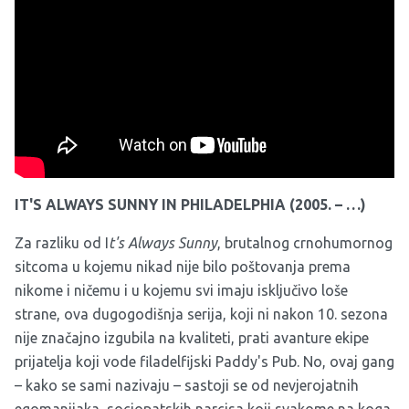
gej, te vrlo nježan i brižan ljubavnik, a kao lik je
predstavljao i veliki Simonov srednji prst patrijarhalnom
poimanju muškosti. To što je na policijskoj strani priče u
The Wire
najprofesionalnija i najpoštenija bila detektivka
Shakima Greggs (Sonja Sohn), ponosna lezbijka među
većinom muškim kolegama, također svjedoči da je
The
Wire
serija koja se s poštovanjem odnosila prema svojim
LGBT likovima, prikazujući i njihove dobre i loše strane.
IT'S ALWAYS SUNNY IN PHILADELPHIA (2005. – …)
Za razliku od I
t's Always Sunny
, brutalnog crnohumornog
sitcoma u kojemu nikad nije bilo poštovanja prema
nikome i ničemu i u kojemu svi imaju isključivo loše
strane, ova dugogodišnja serija, koji ni nakon 10. sezona
nije značajno izgubila na kvaliteti, prati avanture ekipe
prijatelja koji vode filadelfijski Paddy's Pub. No, ovaj gang
– kako se sami nazivaju – sastoji se od nevjerojatnih