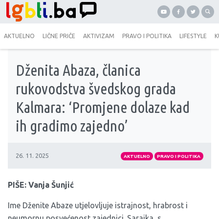
AKTUELNO
LIČNE PRIČE
AKTIVIZAM
PRAVO I POLITIKA
LIFESTYLE
K
Dženita Abaza, članica
rukovodstva švedskog grada
Kalmara: ‘Promjene dolaze kad
ih gradimo zajedno’
26. 11. 2025
AKTUELNO
PRAVO I POLITIKA
PIŠE: Vanja Šunjić
Ime Dženite Abaze utjelovljuje istrajnost, hrabrost i
neumornu posvećenost zajednici. Sarajka, s