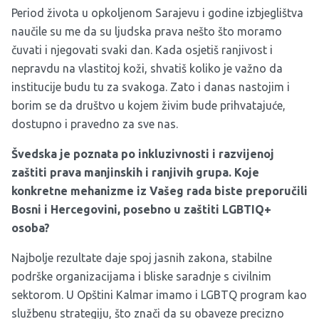
Period života u opkoljenom Sarajevu i godine izbjeglištva
naučile su me da su ljudska prava nešto što moramo
čuvati i njegovati svaki dan. Kada osjetiš ranjivost i
nepravdu na vlastitoj koži, shvatiš koliko je važno da
institucije budu tu za svakoga. Zato i danas nastojim i
borim se da društvo u kojem živim bude prihvatajuće,
dostupno i pravedno za sve nas.
Švedska je poznata po inkluzivnosti i razvijenoj
zaštiti prava manjinskih i ranjivih grupa. Koje
konkretne mehanizme iz Vašeg rada biste preporučili
Bosni i Hercegovini, posebno u zaštiti LGBTI
Q+
osoba?
Najbolje rezultate daje spoj jasnih zakona, stabilne
podrške organizacijama i bliske saradnje s civilnim
sektorom. U Opštini Kalmar imamo i LGBTQ program kao
službenu strategiju, što znači da su obaveze precizno