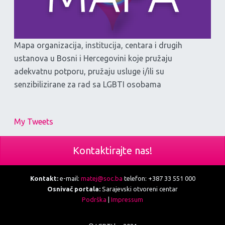
Mapa organizacija, institucija, centara i drugih
ustanova u Bosni i Hercegovini koje pružaju
adekvatnu potporu, pružaju usluge i/ili su
senzibilizirane za rad sa LGBTI osobama
My Tweets
Kontaktirajte nas!
Kontakt:
e-mail:
matej@soc.ba
telefon: +387 33 551 000
Osnivač portala:
Sarajevski otvoreni centar
Podrška
|
Impressum