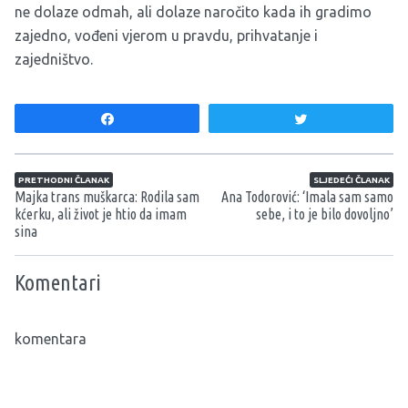
ne dolaze odmah, ali dolaze naročito kada ih gradimo
zajedno, vođeni vjerom u pravdu, prihvatanje i
zajedništvo.
Share
Tweet
Navigacija članaka
PRETHODNI ČLANAK
SLJEDEĆI ČLANAK
Majka trans muškarca: Rodila sam
Ana Todorović: ‘Imala sam samo
kćerku, ali život je htio da imam
sebe, i to je bilo dovoljno’
sina
Komentari
komentara