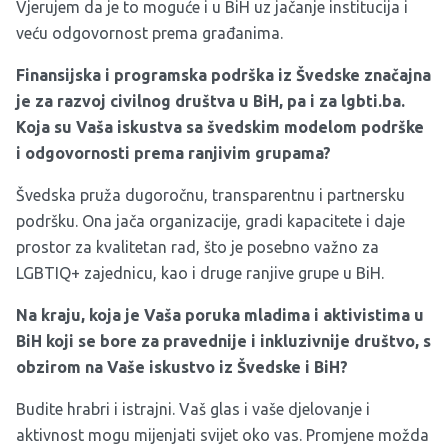
Vjerujem da je to moguće i u BiH uz jačanje institucija i
veću odgovornost prema građanima.
Finansijska i programska podrška iz Švedske značajna
je za razvoj civilnog društva u BiH, pa i za
lgbti.ba
.
Koja su Vaša iskustva sa švedskim modelom podrške
i odgovornosti prema ranjivim grupama?
Švedska pruža dugoročnu, transparentnu i partnersku
podršku. Ona jača organizacije, gradi kapacitete i daje
prostor za kvalitetan rad, što je posebno važno za
LGBTIQ+ zajednicu, kao i druge ranjive grupe u BiH.
Na kraju, koja je Vaša poruka mladima i aktivistima u
BiH koji se bore za pravednije i inkluzivnije društvo, s
obzirom na Vaše iskustvo iz Švedske i BiH?
Budite hrabri i istrajni. Vaš glas i vaše djelovanje i
aktivnost mogu mijenjati svijet oko vas. Promjene možda