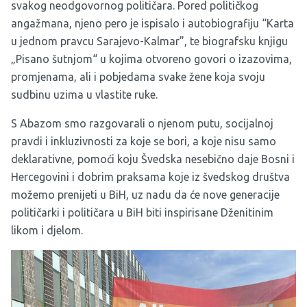
svakog neodgovornog političara. Pored političkog
angažmana, njeno pero je ispisalo i autobiografiju “Karta
u jednom pravcu Sarajevo-Kalmar”, te biografsku knjigu
„Pisano šutnjom“ u kojima otvoreno govori o izazovima,
promjenama, ali i pobjedama svake žene koja svoju
sudbinu uzima u vlastite ruke.
S Abazom smo razgovarali o njenom putu, socijalnoj
pravdi i inkluzivnosti za koje se bori, a koje nisu samo
deklarativne, pomoći koju Švedska nesebično daje Bosni i
Hercegovini i dobrim praksama koje iz švedskog društva
možemo prenijeti u BiH, uz nadu da će nove generacije
političarki i političara u BiH biti inspirisane Dženitinim
likom i djelom.