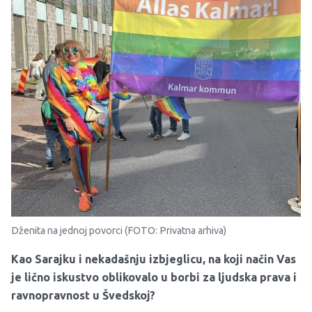
Dženita na jednoj povorci (FOTO: Privatna arhiva)
Kao Sarajk
u
i nekadašnj
u
izbjeglic
u
, na koji način Vas
je lično iskustvo oblikovalo u borbi za ljudska prava i
ravnopravnost u Švedskoj?