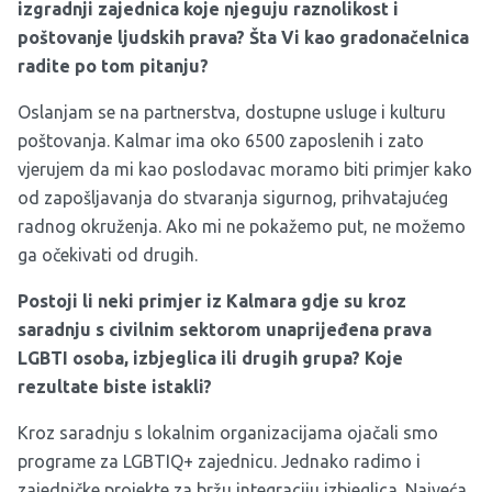
izgradnji zajednica koje njeguju raznolikost i
poštovanje ljudskih prava?
Šta Vi kao gradonačelnica
radite po tom pitanju?
Oslanjam se na partnerstva, dostupne usluge i kulturu
poštovanja. Kalmar ima oko 6500 zaposlenih i zato
vjerujem da mi kao poslodavac moramo biti primjer kako
od zapošljavanja do stvaranja sigurnog, prihvatajućeg
radnog okruženja. Ako mi ne pokažemo put, ne možemo
ga očekivati od drugih.
Postoji li
neki
primjer iz K
a
lmara gdje su kroz
saradnju s civilnim sektorom unaprijeđena prava
LGBTI osoba,
izbjeglica
ili drugih grupa? Koje
rezultate biste istakli?
Kroz saradnju s lokalnim organizacijama ojačali smo
programe za LGBTIQ+ zajednicu. Jednako radimo i
zajedničke projekte za bržu integraciju izbjeglica. Najveća