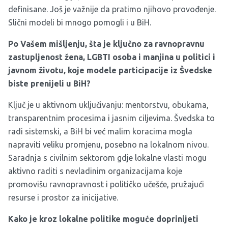
definisane. Još je važnije da pratimo njihovo provođenje.
Slični modeli bi mnogo pomogli i u BiH.
Po Vašem mišljenju, šta je ključno za ravnopravnu
zastupljenost žena, LGBTI osoba i manjina u politici i
javnom životu
,
koje modele participacije iz Švedske
biste prenijeli u BiH?
Ključ je u aktivnom uključivanju: mentorstvu, obukama,
transparentnim procesima i jasnim ciljevima. Švedska to
radi sistemski, a BiH bi već malim koracima mogla
napraviti veliku promjenu, posebno na lokalnom nivou.
Saradnja s civilnim sektorom gdje lokalne vlasti mogu
aktivno raditi s nevladinim organizacijama koje
promovišu ravnopravnost i političko učešće, pružajući
resurse i prostor za inicijative.
Kako je kroz lokalne politike
moguće
doprinijeti