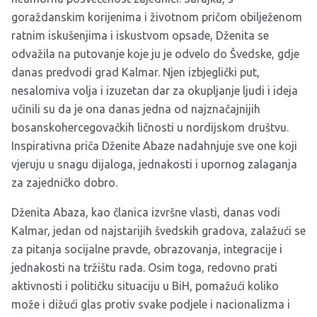
goraždanskim korijenima i životnom pričom obilježenom
ratnim iskušenjima i iskustvom opsade, Dženita se
odvažila na putovanje koje ju je odvelo do Švedske, gdje
danas predvodi grad Kalmar. Njen izbjeglički put,
nesalomiva volja i izuzetan dar za okupljanje ljudi i ideja
učinili su da je ona danas jedna od najznačajnijih
bosanskohercegovačkih ličnosti u nordijskom društvu.
Inspirativna priča Dženite Abaze nadahnjuje sve one koji
vjeruju u snagu dijaloga, jednakosti i upornog zalaganja
za zajedničko dobro.
Dženita Abaza, kao članica izvršne vlasti, danas vodi
Kalmar, jedan od najstarijih švedskih gradova, zalažući se
za pitanja socijalne pravde, obrazovanja, integracije i
jednakosti na tržištu rada. Osim toga, redovno prati
aktivnosti i političku situaciju u BiH, pomažući koliko
može i dižući glas protiv svake podjele i nacionalizma i