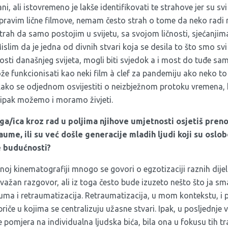
ni, ali istovremeno je lakše identifikovati te strahove jer su sv
pravim lične filmove, nemam često strah o tome da neko radi ne
trah da samo postojim u svijetu, sa svojom ličnosti, sjećanjima,
slim da je jedna od divnih stvari koja se desila to što smo svi b
osti današnjeg svijeta, mogli biti svjedok a i most do tuđe sa
e funkcionisati kao neki film à clef za pandemiju ako neko to že
 kako se odjednom osvijestiti o neizbježnom protoku vremena,
o ipak možemo i moramo živjeti.
ega/ica kroz rad u poljima njihove umjetnosti osjetiš pren
ume, ili su već došle generacije mladih ljudi koji su oslob
e buduć
nosti?
oj kinematografiji mnogo se govori o egzotizaciji raznih dijel
važan razgovor, ali iz toga često bude izuzeto nešto što ja s
uma i retraumatizacija. Retraumatizacija, u mom kontekstu, i pu
priče u kojima se centralizuju užasne stvari. Ipak, u posljednje
 pomjera na individualna ljudska bića, bila ona u fokusu tih tra