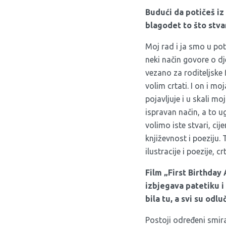
Budući da potičeš iz 
blagodet to što stva
Moj rad i ja smo u pot
neki način govore o dje
vezano za roditeljske 
volim crtati. I on i 
pojavljuje i u skali moj
ispravan način, a to ug
volimo iste stvari, cije
književnost i poeziju.
ilustracije i poezije, 
Film „
First Birthday
izbjegava patetiku i 
bila tu, a svi su odl
Postoji određeni smira