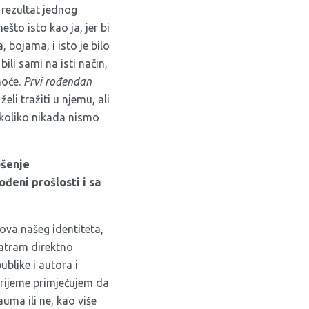
i rezultat jednog
što isto kao ja, jer bi
 bojama, i isto je bilo
ili sami na isti način,
moće.
Prvi rođendan
li tražiti u njemu, ali
 koliko nikada nismo
ošenje
ođeni prošlosti i sa
ova našeg identiteta,
matram direktno
blike i autora i
 vrijeme primjećujem da
uma ili ne, kao više