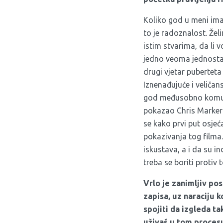
Koliko god u meni ima s
to je radoznalost. Želi
istim stvarima, da li vo
jedno veoma jednostav
drugi vjetar pubertet
Iznenađujuće i veliča
god međusobno komunici
pokazao Chris Marker
se kako prvi put osjeć
pokazivanja tog filma.
iskustava, a i da su i
treba se boriti protiv
Vrlo je zanimljiv pos
zapisa, uz naraciju 
spojiti da izgleda ta
už
ivaš u tom proces