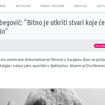
PRIČE
AKTIVIZAM
PRAVO I POLITIKA
LIFESTYLE
KULT
egović: ”Bitno je otkriti stvari koje će
in”
AKTUEL
avi animirane dokumentarne filmove u Sarajevu. Bavi se priča
stalgije i nalazi jako uporište u djetinjstvu. Alumni je DocNomads