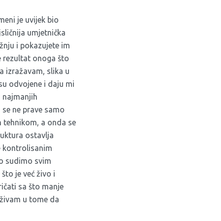
meni je uvijek bio
jsličnija umjetnička
žnju i pokazujete im
je rezultat onoga što
a izražavam, slika u
su odvojene i daju mi
i najmanjih
vi se ne prave samo
m tehnikom, a onda se
ruktura ostavlja
e kontrolisanim
što sudimo svim
to je već živo i
ičati sa što manje
 Uživam u tome da