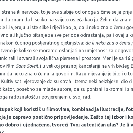
traha ili nervoze, to je sve slabije od onoga s čime se ja prije
m da znam da li se iko na svijetu osjeća kao ja. Želim da znam d
le ili vjeruju u iste slike i riječi kao ja, da li neko zna o čemu g
no ali ključno pitanje za sve periode odrastanja, pa i ovaj u 
a nakon čudnog posljeratnog djetinjstva:
da li neko zna o čemu 
nstveno je koliko se moramo oslanjati na umjetnost za odgovore
rali i stvarali svoja lična plemena i prostore. Meni je sa 16 
ov film
Sans Soleil
, i u velikoj praznoj kancelariji na vrh bivše
am da neko zna o čemu ja govorim. Razumijevanje je bilo i u tom
 Kultivisati vjerovanje da su strah i trema neki neizbježni dio 
ndikator, posebno za mlade autore, da su ponizni i skromni i sim
 toga radoznalošću i povjerenjem u svoj rad.
tupak koji koristiš u filmovima, kombinacija ilustracije, fo
koja je zapravo poetično pripovijedanje. Zaš
to taj izbor i k
ko dobro i ujednačeno, tvoreći Tvoj autentičan glas? Je li ve
u?