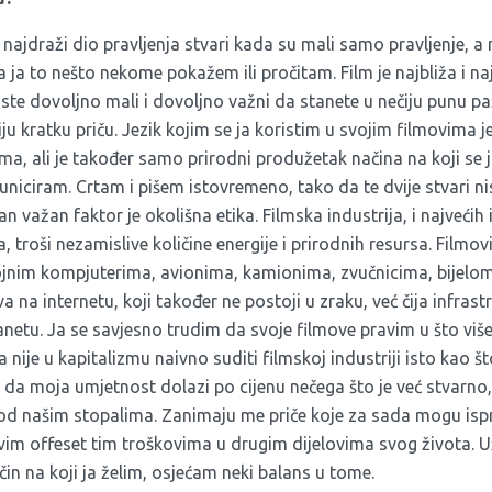
 najdraži dio pravljenja stvari kada su mali samo pravljenje, a 
a ja to nešto nekome pokažem ili pročitam. Film je najbliža i na
ste dovoljno mali i dovoljno važni da stanete u nečiju punu pa
iju kratku priču. Jezik kojim se ja koristim u svojim filmovima 
, ali je također samo prirodni produžetak načina na koji se j
niciram. Crtam i pišem istovremeno, tako da te dvije stvari ni
n važan faktor je okolišna etika. Filmska industrija, i najvećih 
a, troši nezamislive količine energije i prirodnih resursa. Filmo
jnim kompjuterima, avionima, kamionima, zvučnicima, bijelo
a na internetu, koji također ne postoji u zraku, već čija infrast
netu. Ja se savjesno trudim da svoje filmove pravim u što viš
a nije u kapitalizmu naivno suditi filmskoj industriji isto kao 
 da moja umjetnost dolazi po cijenu nečega što je već stvarno, š
 pod našim stopalima. Zanimaju me priče koje za sada mogu ispr
ravim offeset tim troškovima u drugim dijelovima svog života.
n na koji ja želim, osjećam neki balans u tome.