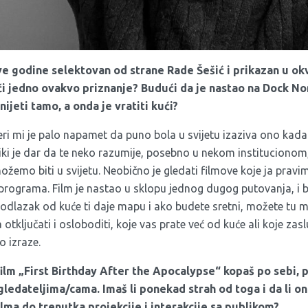
ve godine selektovan od strane Rade Šešić i prikazan u ok
ači jedno ovakvo priznanje? Budući da je nastao na Dock No
ijeti tamo, a onda je vratiti kuć
i?
ri mi je palo napamet da puno bola u svijetu izaziva ono kada 
Veliki je dar da te neko razumije, posebno u nekom institucionom
ožemo biti u svijetu. Neobično je gledati filmove koje ja prav
programa. Film je nastao u sklopu jednog dugog putovanja, i b
 odlazak od kuće ti daje mapu i ako budete sretni, možete tu m
a otključati i osloboditi, koje vas prate već od kuće ali koje za
 izraze.
film „
First Birthday After the Apocalypse
“ kopaš po sebi, 
 gledateljima/cama. Imaš li ponekad strah od toga i da li o
ilma do trenutka projekcije i interakcije sa publikom?