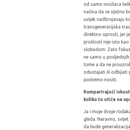
od samo nosilaca teški
načina da se nježno bo
uvijek nadbrojavaju ko
transgeneracijska trau
direktno oprosti, jer j
prošlosti nije isto ka
slobodom. Zato fokus,
ne samo u posljednjih
tome a da ne prouzroku
odustajati ili odbijati
počnemo nositi.
Komparirajući iskustv
koliko to utiče na op
Ja i moje dvoje rođak
gleda. Naravno, svijet 
da bude generalizacija