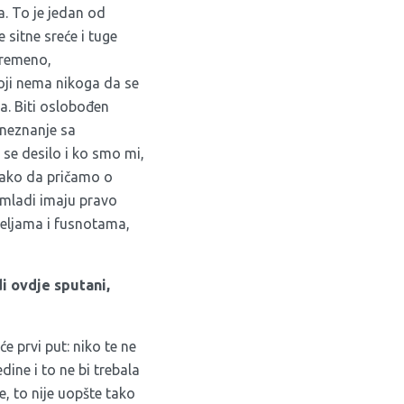
a. To je jedan od
 sitne sreće i tuge
vremeno,
koji nema nikoga da se
na. Biti oslobođen
i neznanje sa
se desilo i ko smo mi,
 kako da pričamo o
a mladi imaju pravo
tiželjama i fusnotama,
di ovdje sputani,
 prvi put: niko te ne
dine i to ne bi trebala
e, to nije uopšte tako