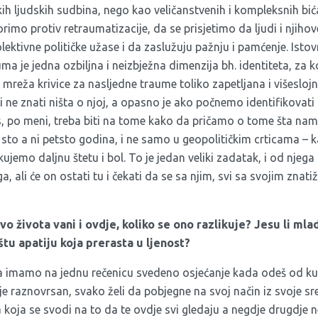
h ljudskih sudbina, nego kao veličanstvenih i kompleksnih bić
rimo protiv retraumatizacije, da se prisjetimo da ljudi i njihove
lektivne političke užase i da zaslužuju pažnju i pamćenje. Isto
ma je jedna ozbiljna i neizbježna dimenzija bh. identiteta, za 
e mreža krivice za nasljedne traume toliko zapetljana i višesloj
o i ne znati ništa o njoj, a opasno je ako počnemo identifikovat
 po meni, treba biti na tome kako da pričamo o tome šta nam 
 sto a ni petsto godina, i ne samo u geopolitičkim crticama –
jemo daljnu štetu i bol. To je jedan veliki zadatak, i od njeg
 ga, ali će on ostati tu i čekati da se sa njim, svi sa svojim zna
o života vani i ovdje, koliko se ono razlikuje? Jesu li mla
štu apatiju koja prerasta u ljenost?
a imamo na jednu rečenicu svedeno osjećanje kada odeš od kuće
je raznovrsan, svako želi da pobjegne na svoj način iz svoje sre
 koja se svodi na to da te ovdje svi gledaju a negdje drugdje n