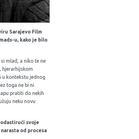
viru Sarajevo Film
mads-u, kako je bilo
si mlad, a niko te ne
, hjerarhijskom
im u kontekstu jednog
ez toga ne bi ni
apu pratiti do nekih
služuju neku novu
podastirući svoje
n narasta od procesa