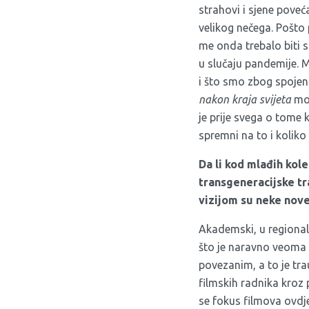
strahovi i sjene poveća
velikog nečega. Pošto 
me onda trebalo biti s
u slučaju pandemije. Mi
i što smo zbog spojen
nakon kraja svijeta
mož
je prije svega o tome
spremni na to i kolik
Da li kod mlađih kol
transgeneracijske tra
vizijom su neke nov
Akademski, u regionaln
što je naravno veoma 
povezanim, a to je tra
filmskih radnika kroz 
se fokus filmova ovdje