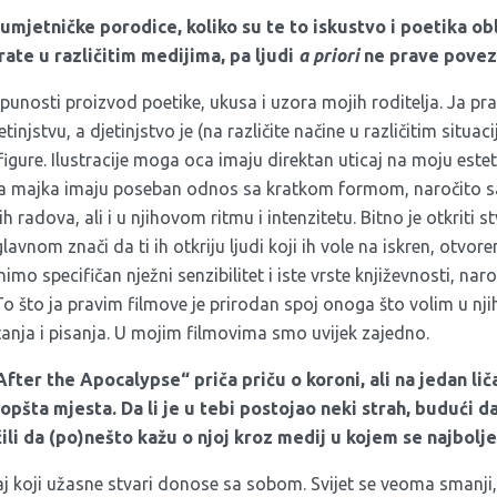
umjetničke porodice, koliko su te to iskustvo i poetika obli
rate u različitim medijima, pa ljudi
a priori
ne prave povez
punosti proizvod poetike, ukusa i uzora mojih roditelja. Ja pra
tinjstvu, a djetinjstvo je (na različite načine u različitim situa
figure. Ilustracije moga oca imaju direktan uticaj na moju esteti
moja majka imaju poseban odnos sa kratkom formom, naročito s
ih radova, ali i u njihovom ritmu i intenzitetu. Bitno je otkriti st
lavnom znači da ti ih otkriju ljudi koji ih vole na iskren, otvore
nimo specifičan nježni senzibilitet i iste vrste književnosti, naro
 To što ja pravim filmove je prirodan spoj onoga što volim u n
crtanja i pisanja. U mojim filmovima smo uvijek zajedno.
 After the Apocalypse
“ priča priču o koroni, ali na jedan lič
opšta mjesta. Da li je u tebi postojao neki strah, budući d
učili da (po)nešto kažu o njoj kroz medij u kojem se najbolj
j koji užasne stvari donose sa sobom. Svijet se veoma smanji, 