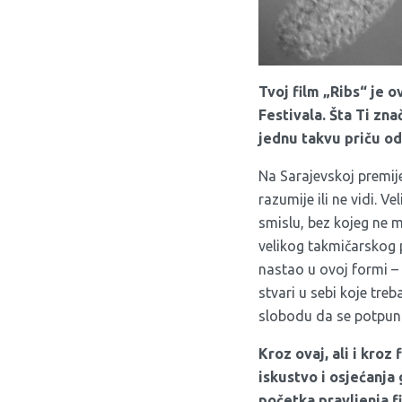
Tvoj film „
Ribs
“ je o
Festivala. Šta Ti zn
jednu takvu priču odn
Na Sarajevskoj premije
razumije ili ne vidi. 
smislu, bez kojeg ne m
velikog takmičarskog 
nastao u ovoj formi –
stvari u sebi koje treb
slobodu da se potpuno
Kroz ovaj, ali i kroz 
iskustvo i osjećanja
početka pravljenja f