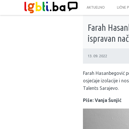
AKTUELNO
LIČNE 
Farah Hasanb
ispravan nač
13. 09. 2022
Farah Hasanbegović pr
osjećaje izolacije i no
Talents Sarajevo.
Piše: Vanja Šunjić