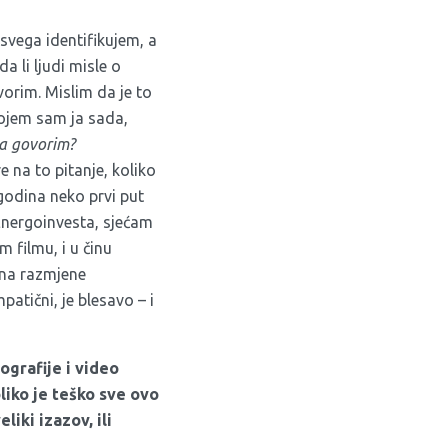
 svega identifikujem, a
a li ljudi misle o
ovorim. Mislim da je to
kojem sam ja sada,
ja govorim?
 na to pitanje, koliko
godina neko prvi put
g Energoinvesta, sjećam
 filmu, i u činu
čina razmjene
patični, je blesavo – i
tografije i video
oliko je teško sve ovo
liki izazov, ili