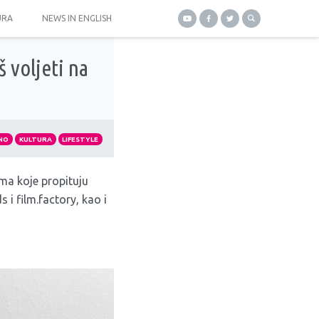
URA
NEWS IN ENGLISH
š voljeti na
NO
KULTURA
LIFESTYLE
ma koje propituju
 i film.factory, kao i