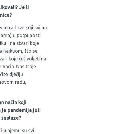
kovali? Je li
nice?
vim radove koji svi na
cijama) u potpunosti
ku i na stvari koje
a haikuom, što se
vari koje ćeš voljeti na
n način. Nas troje
čito dječiju
jihovom radu,
an način koji
a je pandemija još
e snalaze?
i u njemu su svi