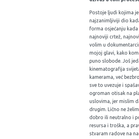
Postoje ljudi kojima je
najzanimljiviji dio kad
forma osjećanju kada 
najnoviji crtež, najnov
volim u dokumentarcima
mojoj glavi, kako komu
puno slobode. Još jeda
kinematografija svijet
kamerama, već bezbro
sve to uvezuje i spašav
ogroman otisak na pla
uslovima, jer mislim d
drugim. Lično ne želim
dobro ili neutralno i
resursa i troška, a p
stvaram radove na nači