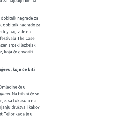
 za najbolji film na
, dobitnik nagrade za
s, dobitnik nagrade za
Teddy nagrade na
 festivalu The Case
azan srpski lezbejski
z, koja će govoriti
jevu, koje će biti
 Omladine će u
anjama.
Na tribini će se
anje, sa fokusom na
njanju društva i kako?
t Tejlor kada je u