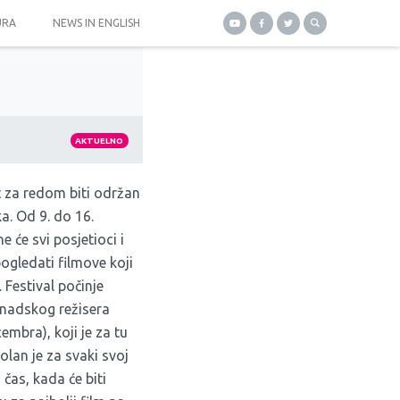
URA
NEWS IN ENGLISH
AKTUELNO
t za redom biti održan
a. Od 9. do 16.
će svi posjetioci i
 pogledati filmove koji
 Festival počinje
anadskog režisera
embra), koji je za tu
Dolan je za svaki svoj
čas, kada će biti