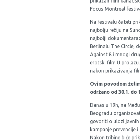
prikazan film kanadsko
Focus Montreal festiv
Na festivalu će biti p
najbolju režiju na Su
najbolji dokumentarac
Berlinalu The Circle,
Against 8 i mnogi drug
erotski film U prolazu
nakon prikazivanja fil
Ovim povodom želimo 
održano od 30.1. do 
Danas u 19h, na Međun
Beogradu organizovati
govoriti o ulozi javn
kampanje prevencije i 
Nakon tribine biće pri