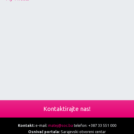
Kontaktirajte nas!
Kontakt:
e-mail:
matej@soc.ba
telefon: +387 33 551 000
Osnivač portala:
Sarajevski otvoreni centar