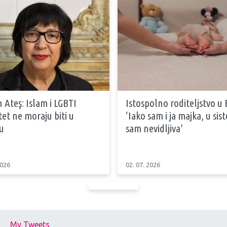
 Ateş: Islam i LGBTI
Istospolno roditeljstvo u 
tet ne moraju biti u
‘Iako sam i ja majka, u si
u
sam nevidljiva’
2026
02. 07. 2026
My Tweets