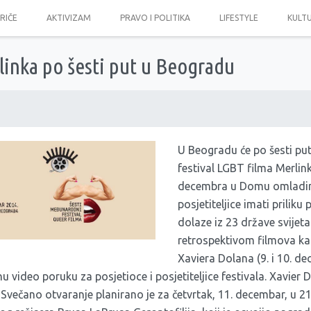
PRIČE
AKTIVIZAM
PRAVO I POLITIKA
LIFESTYLE
KULT
linka po šesti put u Beogradu
U Beogradu će po šesti pu
festival LGBT filma Merlink
decembra u Domu omladine 
posjetiteljice imati priliku
dolaze iz 23 države svijeta.
retrospektivom filmova k
Xaviera Dolana (9. i 10. dec
nu video poruku za posjetioce i posjetiteljice festivala. Xavier 
Svečano otvaranje planirano je za četvrtak, 11. decembar, u 21 