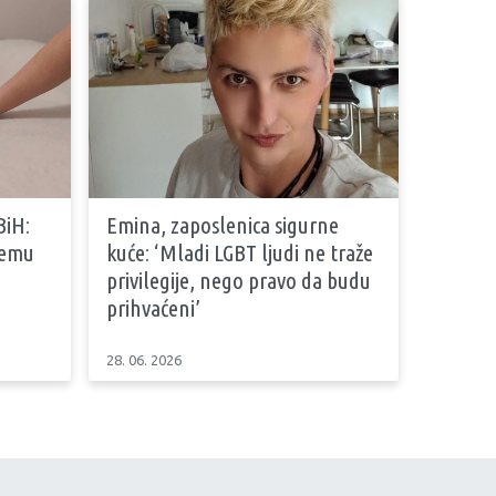
BiH:
Emina, zaposlenica sigurne
stemu
kuće: ‘Mladi LGBT ljudi ne traže
privilegije, nego pravo da budu
prihvaćeni’
28. 06. 2026