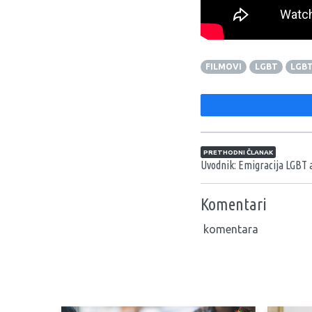
Trailer za večerašnje 
FILMOVI
LGBT
LGB
Navigacija član
PRETHODNI ČLANAK
Uvodnik: Emigracija LGBT ak
Komentari
komentara