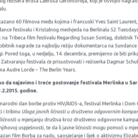
g režisera Brusa LaBrusa Gerontofilija, koji je osvojio nagradu
alu.
rikazano 60 filmova među kojima i francuski Yves Saint Laurent
ndance festivalu i Kristalnog medvjeda na Berlinalu 52 Tuesday
 na Tribeca film festivalu Regarding Susan Sontag, dobitnik 
 dobitnik nagrade za najbolju režiju dokumentarca na Sundance
i. Pored toga, u nedjelju, 14. decembra, premijerno će biti prik
. Zatvaranju festivala će prisustvovati i režiserka Dagmar Schul
ma Audre Lorde – The Berlin Years.
da najavimo i treće gostovanje festivala Merlinka u Sara
1.2.2015. godine.
arodni dan borbe protiv HIV/AIDS-a, festival Merlinka i Dom
 i tribinu
Uloga javnih ličnosti u društveno odgovornim kamp
ih ličnosti u mjenjanju društva kroz društveno odgovorne kamp
njihovoj uspješnosti, te da li javne ličnosti mogu pomoći u mje
kazan film Borba za nadu, saosjećanje i lijek o aktivizmu Elizabe