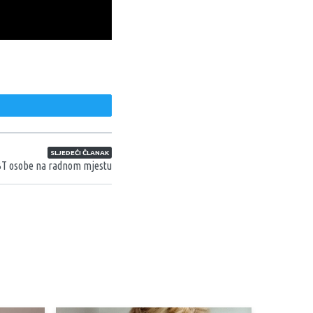
weet
SLJEDEĆI ČLANAK
BT osobe na radnom mjestu