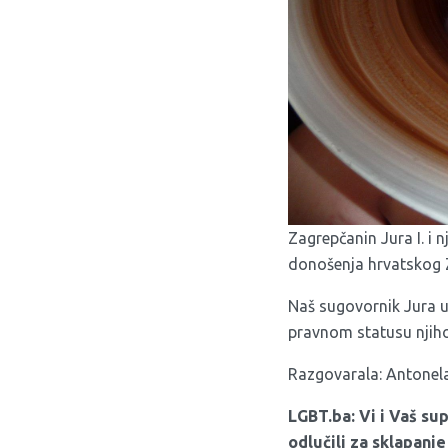
Zagrepčanin Jura I. i 
donošenja hrvatskog 
Naš sugovornik Jura u 
pravnom statusu njihov
Razgovarala: Antonel
LGBT.ba: Vi i Vaš sup
odlučili za sklapanje 