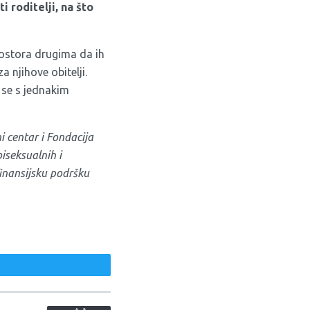
 roditelji, na što
rostora drugima da ih
a njihove obitelji.
 se s jednakim
i centar i Fondacija
iseksualnih i
finansijsku podršku
weet