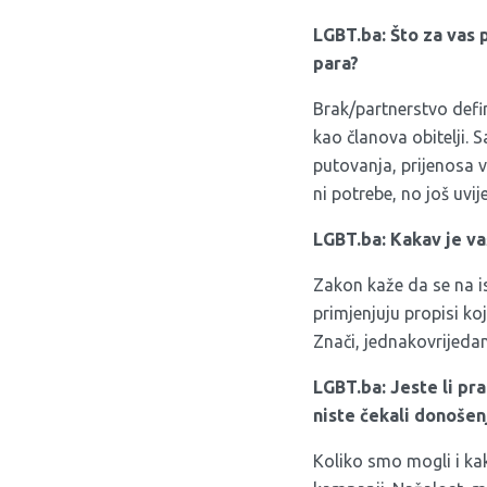
LGBT.ba: Što za vas 
para?
Brak/partnerstvo defi
kao članova obitelji. 
putovanja, prijenosa 
ni potrebe, no još uvi
LGBT.ba: Kakav je vaš
Zakon kaže da se na i
primjenjuju propisi ko
Znači, jednakovrijedan
LGBT.ba: Jeste li pr
niste čekali donoše
Koliko smo mogli i ka