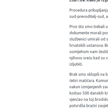
LGBT.ba: Kako je iz
Procedura prikupljanja
sud-prevoditelj-sud, a
Prvo što smo trebali ur
dokumente morali posl
službenici umirali od
hrvatskih ustanova. Bi
osmijehom nam čestita
njihovu sreću kad su vi
izljubiti.
Brak smo sklopili na 
četiri matičara. Komu
nakon izmijenjenih za
koštao 500 danskih kru
vjenčao na toj brodsk
potvrdila bračni zavjet