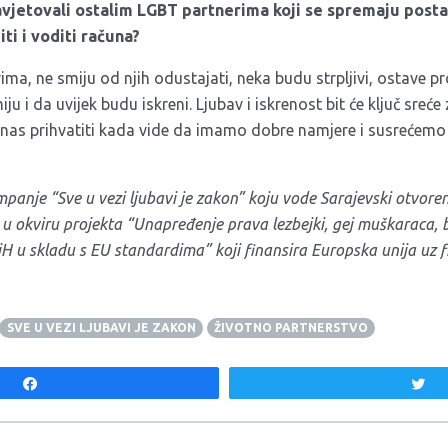
avjetovali ostalim LGBT partnerima koji se spremaju postati
ti i voditi računa?
ma, ne smiju od njih odustajati, neka budu strpljivi, ostave p
ju i da uvijek budu iskreni. Ljubav i iskrenost bit će ključ sreće z
e nas prihvatiti kada vide da imamo dobre namjere i susrećemo
mpanje “Sve u vezi ljubavi je zakon” koju vode Sarajevski otvoren
u okviru projekta “Unapređenje prava lezbejki, gej muškaraca, b
H u skladu s EU standardima” koji finansira Europska unija uz 
SVE U VEZI LJUBAVI JE ZAKON
ŽIVOTNO PARTNERSTVO
Share
T
aka