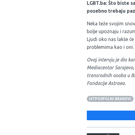
LGBT.ba: Što biste s
posebno trebaju pazi
Neka teže svojim snovi
bolje upoznaju i razumi
Ljudi oko nas lakše ć
problemima kao i oni.
Ovaj intervju je dio ka
Mediacentar Sarajevo, 
transrodnih osoba u Bi
Fondacije Astraea.
ISTPOSPOLNI BRAKOVI
Navigacija član