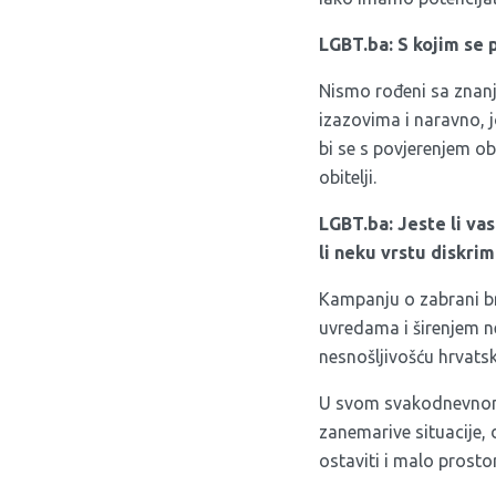
LGBT.ba: S kojim se
Nismo rođeni sa znanje
izazovima i naravno,
bi se s povjerenjem ob
obitelji.
LGBT.ba: Jeste li vas
li neku vrstu diskrimi
Kampanju o zabrani bra
uvredama i širenjem ne
nesnošljivošću hrvats
U svom svakodnevnom o
zanemarive situacije, 
ostaviti i malo prosto