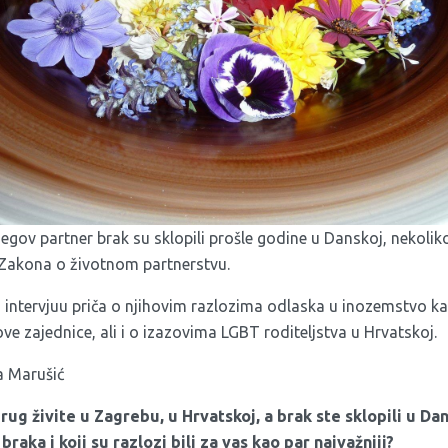
njegov partner brak su sklopili prošle godine u Danskoj, nekolik
Zakona o životnom partnerstvu.
intervjuu priča o njihovim razlozima odlaska u inozemstvo kako
e zajednice, ali i o izazovima LGBT roditeljstva u Hrvatskoj.
a Marušić
rug živite u Zagrebu, u Hrvatskoj, a brak ste sklopili u Da
braka i koji su razlozi bili za vas kao par najvažniji?