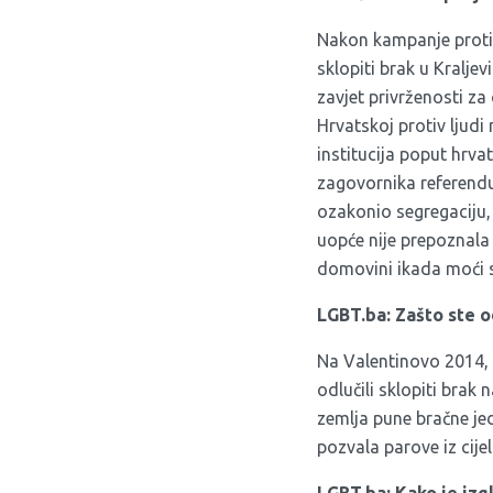
Nakon kampanje protiv
sklopiti brak u Kraljev
zavjet privrženosti za 
Hrvatskoj protiv ljudi
institucija poput hrva
zagovornika referendu
ozakonio segregaciju,
uopće nije prepoznala 
domovini ikada moći s
LGBT.ba: Zašto ste o
Na Valentinovo 2014, 
odlučili sklopiti brak
zemlja pune bračne je
pozvala parove iz cije