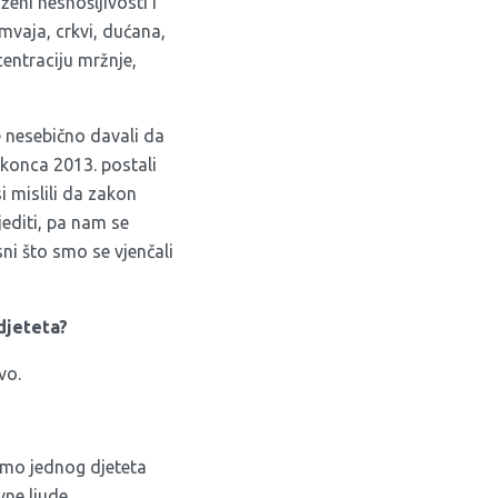
ženi nesnošljivosti i
mvaja, crkvi, dućana,
centraciju mržnje,
e nesebično davali da
 konca 2013. postali
i mislili da zakon
jediti, pa nam se
ni što smo se vjenčali
 djeteta?
vo.
amo jednog djeteta
vne ljude.