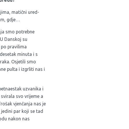
 uredu?
njima, matični ured-
kim, gdje…
čanja smo potrebne
 U Danskoj su
 po pravilima
 desetak minuta i s
aka. Osjetili smo
e pulta i izgrliti nas i
petnaestak uzvanika i
svirala svo vrijeme a
rošak vjenčanja nas je
edini par koji se tad
rodu nakon nas