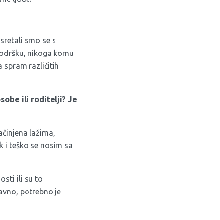
sretali smo se s
podršku, nikoga komu
a spram različitih
sobe ili roditelji? Je
ačinjena lažima,
k i teško se nosim sa
ti ili su to
ravno, potrebno je