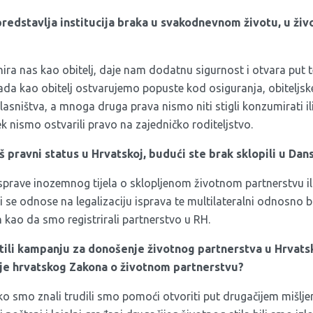
predstavlja institucija braka u svakodnevnom životu, u živ
nira nas kao obitelj, daje nam dodatnu sigurnost i otvara put
Sada kao obitelj ostvarujemo popuste kod osiguranja, obiteljs
vlasništva, a mnoga druga prava nismo niti stigli konzumirati 
jek nismo ostvarili pravo na zajedničko roditeljstvo.
 pravni status u Hrvatskoj, budući ste brak sklopili u Dan
sprave inozemnog tijela o sklopljenom životnom partnerstvu i
ji se odnose na legalizaciju isprava te multilateralni odnosno bi
 kao da smo registrirali partnerstvo u RH.
atili kampanju za donošenje životnog partnerstva u Hrvatsk
nje hrvatskog Zakona o životnom partnerstvu?
ko smo znali trudili smo pomoći otvoriti put drugačijem mišlje