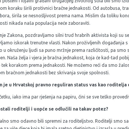
pošteni i lojalni građani drugačijeg životnog stila bili smo izlo
om koraku širili protivnici bračne jednakosti. Od autobusa, tra
Sabora, širila se nesnošljivost prema nama. Mislim da toliku kon
ivosti nikada naša populacija neće zaboraviti.
e Zakona, pozdravljamo silni trud hrabrih aktivista koji su s
ljamo iskorak trenutne vlasti. Nakon proživljenih događanja s
o u okruženju ljudi sa puno mržnje prema različitosti, pa smo s
en. Naša želja i vjera je bračna jednakost, koja će kad-tad pobi
ne tek korakom prema jednakosti. Ne možemo reći da smo žalos
nom bračnom jednakosti bez skrivanja svoje spolnosti.
n je u Hrvatskoj pravno reguliran status vas kao roditelja
četku, iako ima par rješenja na papiru, čini se sve teško provedi
tali roditelji i uopće se odlučili na takav potez?
alno smo odavno bili spremni za roditeljstvo. Roditelji smo s
za više djece koja bi imala sretno djetinjstvo i izrasla u predi