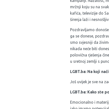
kampanji. Nažalost, mi 
mržnji koju su na svak
kafića, televizije do 
širenja laži i nesnošlj
Pozdravljamo donošenj
ga se donese, pozdrav
smo svjesniji da živim
nikada neće biti dones
polovična rješenja či
u sretnoj zemlji s pu
LGBT.ba: Na koji nači
Još uvijek je sve na za
LGBT.ba: Kako ste pos
Emocionalno i materij
iako imamo potencijale 