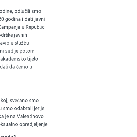
odine, odlučili smo
20 godina i dati javni
. Kampanja u Republici
odrške javnih
tavio u službu
vni sud je potom
e akademsko tijelo
adali da ćemo u
tskoj, svečano smo
u smo odabrali jer je
ka je na Valentinovo
eksualno opredjeljenje.