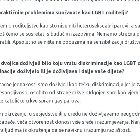
 praktičnim problemima suočavate kao LGBT roditelji?
m o roditeljstvu kao što nisu niti heteroseksualni parovi, a su
 još ćemo se susretati s budućim izazovima. Nemamo stručnu 
ratili. Apsolutno se ništa ne poduzima na senzibilizaciji društv
 dvojica doživjeli bilo koju vrstu diskriminacije kao LGBT o
nacije doživjelo ili je doživljava i dalje vaše dijete?
čne jednakosti smo doživjeli kao tešku diskriminaciju jer je z
snošljivosti, osobito od strane crkve. Odgojen sam kao vjerni
ke katoličke crkve spram gay parova.
kruženju, u susjedstvu ili u uredu ne doživljavamo neugodnos
dapače, veća otvorenost donosi više sreće i razumijevanja. Na
ra ljudima iz okruženja da se naviknu i razumiju različitost.