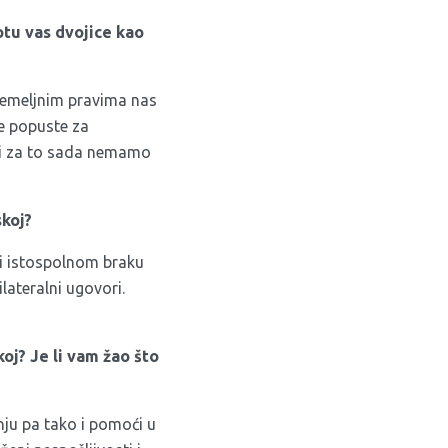
otu vas dvojice kao
 temeljnim pravima nas
ke popuste za
ili za to sada nemamo
skoj?
li istospolnom braku
lateralni ugovori.
oj? Je li vam žao što
nju pa tako i pomoći u