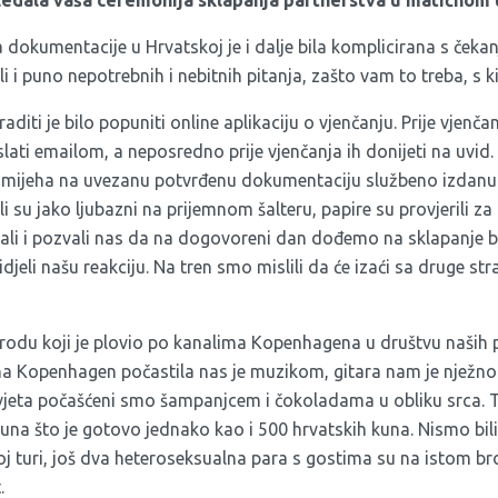
gledala vaša ceremonija sklapanja partnerstva u matičnom
 dokumentacije u Hrvatskoj je i dalje bila komplicirana s čeka
li i puno nepotrebnih i nebitnih pitanja, zašto vam to treba, s 
aditi je bilo popuniti online aplikaciju o vjenčanju. Prije vjen
ati emailom, a neposredno prije vjenčanja ih donijeti na uvid.
 smijeha na uvezanu potvrđenu dokumentaciju službeno izdanu
li su jako ljubazni na prijemnom šalteru, papire su provjerili za
li i pozvali nas da na dogovoreni dan dođemo na sklapanje br
djeli našu reakciju. Na tren smo mislili da će izaći sa druge stran
brodu koji je plovio po kanalima Kopenhagena u društvu naših 
na Kopenhagen počastila nas je muzikom, gitara nam je nježno 
vjeta počašćeni smo šampanjcem i čokoladama u obliku srca. T
na što je gotovo jednako kao i 500 hrvatskih kuna. Nismo bili j
oj turi, još dva heteroseksualna para s gostima su na istom b
.