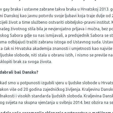
 gay braka i ustavne zabrane takva braka u Hrvatskoj 2013. g
ini Danskoj kao javnu potvrdu svoje ljubavi koja traje dulje od 
cijeli život a time službeno ostvariti obiteljsko-pravni institut
 našeg životnog stila bila je nevjerojatno prljava i mučna, bez p
tskog Sabora gdje su nas ismijavali, a predsjednik Sabora se s
ma odbijajući tražiti zabranu istoga od Ustavnog suda. Usta
 a čak ni Hrvatska akademija znanosti i umjetnosti kao najviš
ljudske slobode, niti stala u obranu istih, i nismo se previše n
klopiti brak za svoga života.
dabrali baš Dansku?
kad smo u potpunosti izgubili vjeru u ljudske slobode u Hrva
 nakon više od 20 godina zajedničkog življenja. Kraljevinu Dansk
dnakosti i visokih standarda ljudskih sloboda. Kraljevina Dans
log svijeta na skupna vjenčanja u svibnju 2014. bez obzira na s