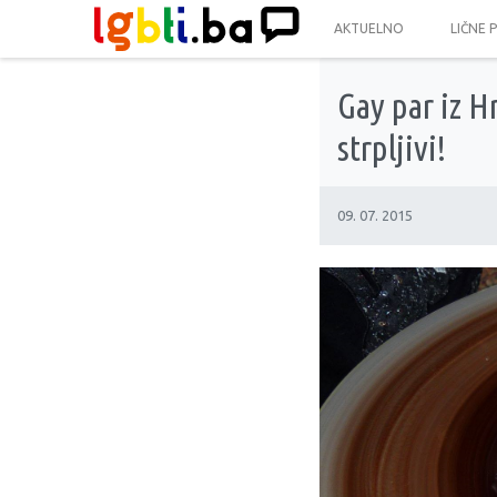
AKTUELNO
LIČNE 
Gay par iz H
strpljivi!
09. 07. 2015