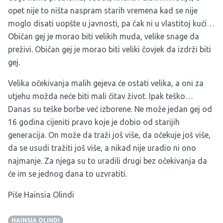
opet nije to ništa naspram starih vremena kad se nije
moglo disati uopšte u javnosti, pa čak ni u vlastitoj kući…
Običan gej je morao biti velikih muda, velike snage da
preživi. Običan gej je morao biti veliki čovjek da izdrži biti
gej.
Velika očekivanja malih gejeva će ostati velika, a oni za
utjehu možda neće biti mali čitav život. Ipak teško…
Danas su teške borbe već izborene. Ne može jedan gej od
16 godina cijeniti pravo koje je dobio od starijih
generacija. On može da traži još više, da očekuje još više,
da se usudi tražiti još više, a nikad nije uradio ni ono
najmanje. Za njega su to uradili drugi bez očekivanja da
će im se jednog dana to uzvratiti.
Piše Hainsia Olindi
HAINSIA OLINDI