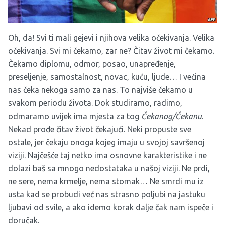
Oh, da! Svi ti mali gejevi i njihova velika očekivanja. Velika
očekivanja. Svi mi čekamo, zar ne? Čitav život mi čekamo.
Čekamo diplomu, odmor, posao, unapređenje,
preseljenje, samostalnost, novac, kuću, ljude… I većina
nas čeka nekoga samo za nas. To najviše čekamo u
svakom periodu života. Dok studiramo, radimo,
odmaramo uvijek ima mjesta za tog
Čekanog/Čekanu
.
Nekad prođe čitav život čekajući. Neki propuste sve
ostale, jer čekaju onoga kojeg imaju u svojoj savršenoj
viziji. Najčešće taj netko ima osnovne karakteristike i ne
dolazi baš sa mnogo nedostataka u našoj viziji. Ne prdi,
ne sere, nema krmelje, nema stomak… Ne smrdi mu iz
usta kad se probudi već nas strasno poljubi na jastuku
ljubavi od svile, a ako idemo korak dalje čak nam ispeče i
doručak.