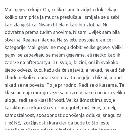
Mali gejevi čekaju. Oh, koliko sam ih vidjela dok čekaju,
koliko sam priča ja mudra preslušala i smijala se u sebi
kao zla vještica. Nisam htjela nikad biti zlobna. Ni
odvratna prema tuđim snovima. Nisam. Uvijek sam bila
stvarna. Realna i hladna. Na svijetu postoje granice i
kategorije. Mali gejevi ne mogu dobiti velike gejeve. Veliki
gejevi se zabavljaju sa malim gejevima, ali rijetko kad ih
zadrže na afterpartyu ili u svojoj blizini, oni ih svakako
lijepo odvezu kući, kažu da će se javiti, a nekad, nekad čak
i budu nekoliko dana i sedmica tu negdje u blizini, a opet
nikad se ne povežu. To je prirodno. Radi se o klasama. Te
klase nemaju mnogo veze sa novcem, iako i on igra veliku
ulogu, radi se o klasi ličnosti. Velika ličnost ima svoje
karakteristike kao što su – integritet, mišljenje, temelj,
samostalnost, sposobnost donošenja odluka, snagu za
riječ NE, izdržljivost i karakter da bude to što jeste.