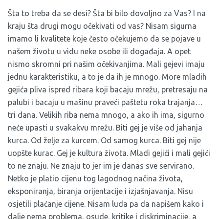
Šta to treba da se desi? Šta bi bilo dovoljno za Vas? I na
kraju šta drugi mogu očekivati od vas? Nisam sigurna
imamo li kvalitete koje često očekujemo da se pojave u
našem životu u vidu neke osobe ili događaja. A opet
nismo skromni pri našim očekivanjima. Mali gejevi imaju
jednu karakteristiku, a to je da ih je mnogo. More mladih
gejića pliva ispred ribara koji bacaju mrežu, pretresaju na
palubi i bacaju u mašinu praveći paštetu roka trajanja…
tri dana. Velikih riba nema mnogo, a ako ih ima, sigurno
neće upasti u svakakvu mrežu. Biti gej je više od jahanja
kurca. Od želje za kurcem. Od samog kurca. Biti gej nije
uopšte kurac. Gej je kultura života. Mladi gejići i mali gejići
to ne znaju. Ne znaju to jer im je danas sve servirano.
Netko je platio cijenu tog lagodnog načina života,
eksponiranja, biranja orijentacije i izjašnjavanja. Nisu
osjetili plaćanje cijene. Nisam luda pa da napišem kako i
dalje nema problema, osude, kritike i diskriminacije, a