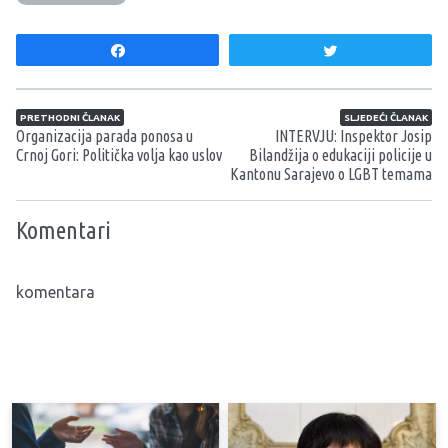
Share
Tweet
Navigacija članaka
PRETHODNI ČLANAK
SLJEDEĆI ČLANAK
Organizacija parada ponosa u
INTERVJU: Inspektor Josip
Crnoj Gori: Politička volja kao uslov
Bilandžija o edukaciji policije u
Kantonu Sarajevo o LGBT temama
Komentari
komentara