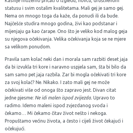
Kasnije možemo pričati o izgledu, novcu, društvenom
statusu i svim ostalim kvalitetama. Mali gej je samo gej.
Nema on mnogo toga da kaže, da ponudi ili da bude.
Najčešće studira mnogo godina, živi kao podstanar i
mijenjaju ga kao čarape. Ono što je veliko kod malog geja
su njegova očekivanja. Velika očekivanja koja se ne mjere
sa velikom ponudom.
Pravila sam kolač neki dan i morala sam razbiti deset jaja
da bi izvukla tri kore i naravno uspjela sam, šta bi bilo da
sam samo pet jaja razbila. Zar bi mogla očekivati tri kore
za svoj kolač? Ne. Nikako. I zato mali gej ne može
očekivati više od onoga što zapravo jest. Divan citat
jedne pjesme:
Ne idi malen ispod zvijezda.
Upravo to
radimo. Idemo maleni ispod zvjezdanog svoda i
čekamo… Mi čekamo čitav život nešto i nekoga.
Propuštamo većinu života, a često i cijeli život čekajući i
očekujući.