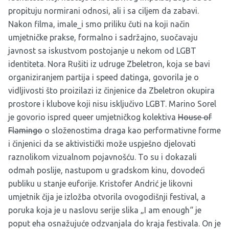
propituju normirani odnosi, ali i sa ciljem da zabavi.
Nakon filma, imale_i smo priliku čuti na koji način
umjetničke prakse, formalno i sadržajno, suočavaju
javnost sa iskustvom postojanje u nekom od LGBT
identiteta. Nora Rušiti iz udruge Zbeletron, koja se bavi
organiziranjem partija i speed datinga, govorila je o
vidljivosti što proizilazi iz činjenice da
Zbeletron
okupira
prostore i klubove koji nisu isključivo LGBT. Marino Sorel
je govorio ispred queer umjetničkog kolektiva
House of
Flamingo
o složenostima draga kao performativne forme
i činjenici da se aktivistički može uspješno djelovati
raznolikom vizualnom pojavnošću. To su i dokazali
odmah poslije, nastupom u gradskom kinu, dovodeći
publiku u stanje euforije. Kristofer Andrić je likovni
umjetnik čija je izložba otvorila ovogodišnji festival, a
poruka koja je u naslovu serije slika „I am enough“ je
poput eha osnažujuće odzvanjala do kraja festivala. On je