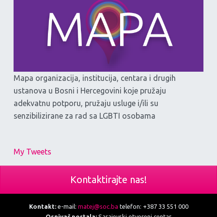
Mapa organizacija, institucija, centara i drugih
ustanova u Bosni i Hercegovini koje pružaju
adekvatnu potporu, pružaju usluge i/ili su
senzibilizirane za rad sa LGBTI osobama
My Tweets
Kontaktirajte nas!
Kontakt:
e-mail:
matej@soc.ba
telefon: +387 33 551 000
Osnivač portala:
Sarajevski otvoreni centar