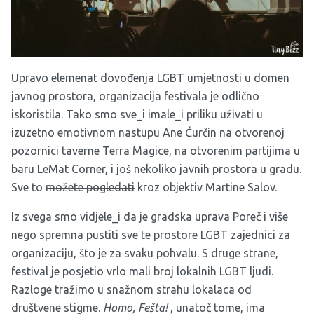
Upravo elemenat dovođenja LGBT umjetnosti u domen
javnog prostora, organizacija festivala je odlično
iskoristila. Tako smo sve_i imale_i priliku uživati u
izuzetno emotivnom nastupu Ane Ćurčin na otvorenoj
pozornici taverne Terra Magice, na otvorenim partijima u
baru LeMat Corner, i još nekoliko javnih prostora u gradu.
Sve to
možete pogledati
kroz objektiv Martine Salov.
Iz svega smo vidjele_i da je gradska uprava Poreč i više
nego spremna pustiti sve te prostore LGBT zajednici za
organizaciju, što je za svaku pohvalu. S druge strane,
festival je posjetio vrlo mali broj lokalnih LGBT ljudi.
Razloge tražimo u snažnom strahu lokalaca od
društvene stigme.
Homo, Fešta!
, unatoč tome, ima