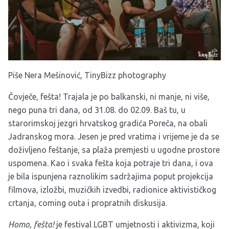
Piše Nera Mešinović, TinyBizz photography
Čovječe, fešta! Trajala je po balkanski, ni manje, ni više,
nego puna tri dana, od 31.08. do 02.09. Baš tu, u
starorimskoj jezgri hrvatskog gradića Poreča, na obali
Jadranskog mora. Jesen je pred vratima i vrijeme je da se
doživljeno feštanje, sa plaža premjesti u ugodne prostore
uspomena. Kao i svaka fešta koja potraje tri dana, i ova
je bila ispunjena raznolikim sadržajima poput projekcija
filmova, izložbi, muzičkih izvedbi, radionice aktivističkog
crtanja, coming outa i propratnih diskusija.
Homo, fešta!
je festival LGBT umjetnosti i aktivizma, koji