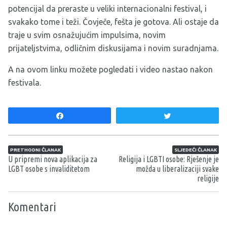
potencijal da preraste u veliki internacionalni festival, i
svakako tome i teži. Čovječe, fešta je gotova. Ali ostaje da
traje u svim osnažujućim impulsima, novim
prijateljstvima, odličnim diskusijama i novim suradnjama.
A na ovom linku možete pogledati i
video
nastao nakon
festivala.
Share
Tweet
Navigacija članaka
PRETHODNI ČLANAK
SLJEDEĆI ČLANAK
U pripremi nova aplikacija za
Religija i LGBTI osobe: Rješenje je
LGBT osobe s invaliditetom
možda u liberalizaciji svake
religije
Komentari