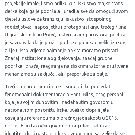
projekcije imale_i smo priliku čuti iskustvo majke trans
dečka koja ga je podržala i uradila sve da omogući svom
djetetu uslove za tranziciju; iskustvo istospolnog
roditeljstva; i naposljetku i protagonistkinju trećeg filma.
U gradskom kinu Poreč, u sferi javnog prostora, publika
je saznavala da je pružiti podršku ponekad veliki izazov,
ali je u isto vrijeme najmanje na šta moramo pristati.
Značaj institucionalnog djelovanja, značaj grupne
podrške i značaj reagiranja na diskriminatorne društvene
mehanizme su zaključci, ali i preporuke za dalje.
Treći dan programa imale_i smo priliku pogledati
fenomenalni dokumentarac o Panti Bliss, drag personi
koja je svojim duhovitim i nadahnutim govorom u
nacionalnom pozorištu Irske, uveliko doprinijela
osvajanju referenduma o bračnoj jednakosti u 2015.
godini. Film također govori o drag identitetu kao
identitetu koji nastaje iz kreativnog impulsa, želje da se