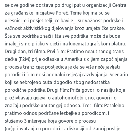
se ove godine održava po drugi put u organizaciji Centra
za građanske inicijative Poreč. Teme kojima su se
učesnici_e i posjetitelji_ce bavile_i su: važnost podrške i
važnost aktivističkog djelovanja kroz umjetničke prakse.
Šta sve podrška znači i šta sve podrška može da bude
imale_i smo priliku vidjeti i na kinematografskom platnu.
Drugi dan,
tri filma
. Prvi film: Pratimo neautiranog trans
dečka (F2M) prije odlaska u Ameriku s ciljem započinjanja
procesa tranzicije; posljedica je da se više neće javljati
porodici i film nosi agonalni osjećaj razdvajanja. Scenario
koji se nebrojeno puta dogodio zbog nedostatka
porodične podrške. Drugi film: Priča govori o nasilju koje
proživljavaju gejevi, o autohomofobiji, no, govori i o
značaju podrške unutar gej odnosa. Treći film: Paralelno
pratimo odnos podržane lezbejke s porodicom, i
slušamo 3 intervjua koja govore o procesu
(ne)prihvatanja u porodici. U diskusiji održanoj poslije