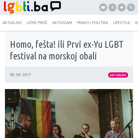
AKTUELNO
LIČNE PRIČE
AKTIVIZAM
PRAVO I POLITIKA
LIFESTYLE
K
Homo, fešta! ili Prvi ex-Yu LGBT
festival na morskoj obali
06. 09. 2017
AKTUELNO