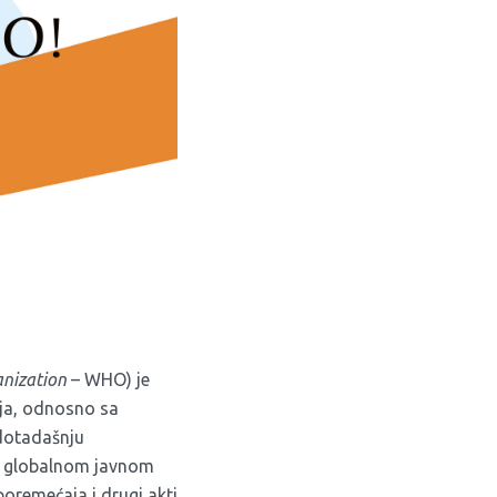
nization
– WHO) je
aja, odnosno sa
 dotadašnju
 o globalnom javnom
poremećaja i drugi akti