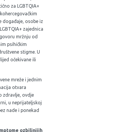
stično za LGBTQIA+
nskohercegovačkim
ne događaje, osobe iz
i, LGBTQIA+ zajednica
 i govoru mržnju od
nim psihičkim
ruštvene stigme. U
lijed očekivane ili
štvene mreže i jednim
macija otvara
o zdravlje, ovdje
i, u neprijateljskoj
i, bez nade i ponekad
imptome ozbiljnijih