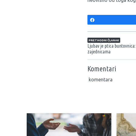
neovisno od toga koga 
Share
Navigacija član
PRETHODNI ČLANAK
Ljubav je ptica buntovnica
zajednicama
Komentari
komentara