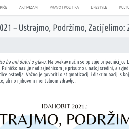
PRIČE
AKTIVIZAM
PRAVO I POLITIKA
LIFESTYLE
KULT
21 – Ustrajmo, Podržimo, Zacijelimo
su ba oni dobri u glavu.
Na ovakav način se opisuju pripadnici_ce 
. Psihičko nasilje nad zajednicom je prisutno u našoj sredini, a sv
edice ostavlja. Važno je govoriti o stigmatizaciji i diskriminaciji s 
ice, ali i o njihovom mentalnom zdravlju.