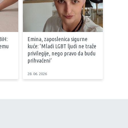
BiH:
Emina, zaposlenica sigurne
stemu
kuće: ‘Mladi LGBT ljudi ne traže
privilegije, nego pravo da budu
prihvaćeni’
28. 06. 2026