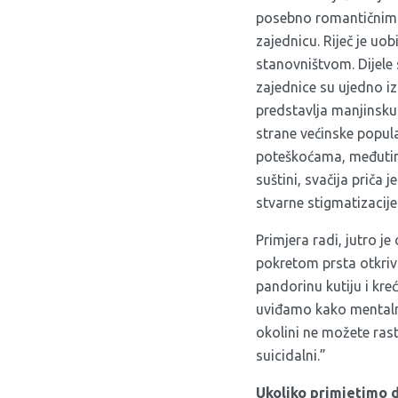
posebno romantičnim 
zajednicu. Riječ je 
stanovništvom. Dijele 
zajednice su ujedno i
predstavlja manjinsku 
strane većinske popula
poteškoćama, međutim
suštini, svačija priča 
stvarne stigmatizacije
Primjera radi, jutro j
pokretom prsta otkriv
pandorinu kutiju i kreć
uviđamo kako mentalnog
okolini ne možete rasti 
suicidalni.”
Ukoliko primjetimo d