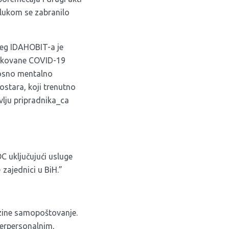
lukom se zabranilo
jeg IDAHOBIT-a je
rokovane COVID-19
dnosno mentalno
stara, koji trenutno
lju pripradnika_ca
C uključujući usluge
zajednici u BiH.”
azine samopoštovanje.
terpersonalnim,