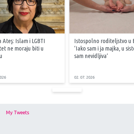
 Ateş: Islam i LGBTI
Istospolno roditeljstvo u 
tet ne moraju biti u
‘Iako sam i ja majka, u si
u
sam nevidljiva’
2026
02. 07. 2026
My Tweets