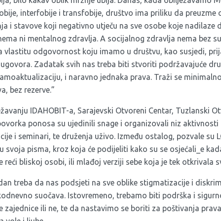
ija, bilo kakav oblik mržnje ubija. Danas, kada obilježavamo
obije, interfobije i transfobije, društvo ima priliku da preuzm
ja i stavove koji negativno utječu na sve osobe koje nadilaze 
 nema ni mentalnog zdravlja. A socijalnog zdravlja nema bez su
vlastitu odgovornost koju imamo u društvu, kao susjedi, prijat
 ugovora. Zadatak svih nas treba biti stvoriti podržavajuće d
amoaktualizaciju, i naravno jednaka prava. Traži se minimalno,
a, bez rezerve.”
žavanju IDAHOBIT-a, Sarajevski Otvoreni Centar, Tuzlanski Ot
ovorka ponosa su ujedinili snage i organizovali niz aktivnosti 
ncije i seminari, te druženja uživo. Između ostalog, pozvale su
 svoja pisma, kroz koja će podijeliti kako su se osjećali_e kad
e reći bliskoj osobi, ili mlađoj verziji sebe koja je tek otkrivala
dan treba da nas podsjeti na sve oblike stigmatizacije i diskrim
odnevno suočava. Istovremeno, trebamo biti podrška i sigurno
te zajednice ili ne, te da nastavimo se boriti za poštivanja prava