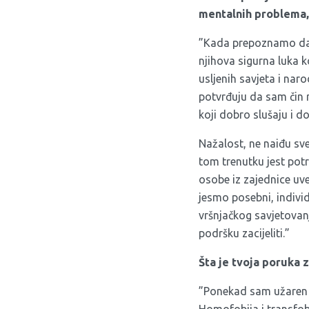
mentalnih problema,
”Kada prepoznamo da naš
njihova sigurna luka k
usljenih savjeta i nar
potvrđuju da sam čin 
koji dobro slušaju i d
Nažalost, ne naiđu sv
tom trenutku jest potr
osobe iz zajednice uve
jesmo posebni, individu
vršnjačkog savjetovanj
podršku zacijeliti.”
Šta je tvoja poruka
”Ponekad sam užaren o