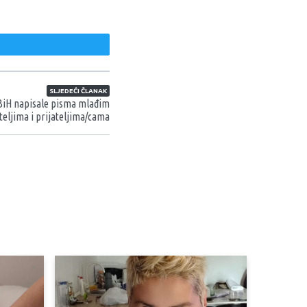
weet
SLJEDEĆI ČLANAK
BiH napisale pisma mlađim
teljima i prijateljima/cama