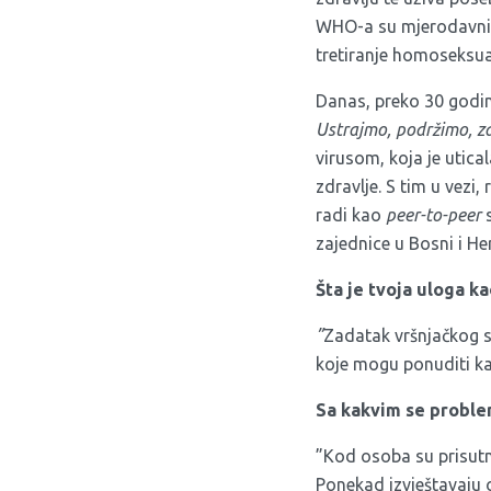
WHO-a su mjerodavni 
tretiranje homoseksu
Danas, preko 30 godin
Ustrajmo, podržimo, za
virusom, koja je utica
zdravlje. S tim u vezi
radi kao
peer-to-peer
s
zajednice u Bosni i He
Šta je tvoja uloga k
”
Zadatak vršnjačkog sa
koje mogu ponuditi ka
Sa kakvim se proble
”Kod osoba su prisutn
Ponekad izvještavaju 