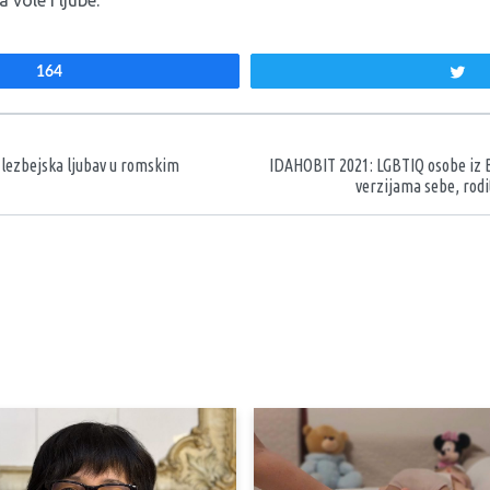
vole i ljube.
164
T
aka
: lezbejska ljubav u romskim
IDAHOBIT 2021: LGBTIQ osobe iz 
verzijama sebe, rodi