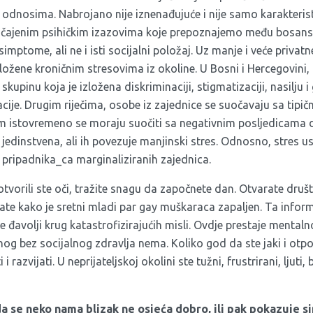
odnosima. Nabrojano nije iznenađujuće i nije samo karakteri
uobičajenim psihičkim izazovima koje prepoznajemo među bosa
simptome, ali ne i isti socijalni položaj. Uz manje i veće privat
zložene kroničnim stresovima iz okoline. U Bosni i Hercegovin
skupinu koja je izložena diskriminaciji, stigmatizaciji, nasilju
cije. Drugim riječima, osobe iz zajednice se suočavaju sa tipič
 istovremeno se moraju suočiti sa negativnim posljedicama d
je jedinstvena, ali ih povezuje manjinski stres. Odnosno, stres us
 pripadnika_ca marginaliziranih zajednica.
e otvorili ste oči, tražite snagu da započnete dan. Otvarate dru
ate kako je sretni mladi par gay muškaraca zapaljen. Ta infor
e đavolji krug katastrofizirajućih misli. Ovdje prestaje mentaln
 bez socijalnog zdravlja nema. Koliko god da ste jaki i otporn
i razvijati. U neprijateljskoj okolini ste tužni, frustrirani, ljut
a se neko nama blizak ne osjeća dobro, ili pak pokazuje s