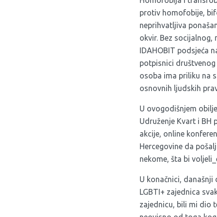
Homofobija i transfob
protiv homofobije, bif
neprihvatljiva ponašan
okvir. Bez socijalnog,
IDAHOBIT podsjeća na 
potpisnici društvenog
osoba ima priliku na s
osnovnih ljudskih prav
U ovogodišnjem obilje
Udruženje Kvart i BH p
akcije, online konfere
Hercegovine da pošalju
nekome, šta bi voljeli_
U konačnici, današnji 
LGBTI+ zajednica svak
zajednicu, bili mi dio 