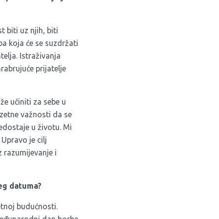
biti uz njih, biti
ba koja će se suzdržati
elja. Istraživanja
abrujuće prijatelje
e učiniti za sebe u
uzetne važnosti da se
edostaje u životu. Mi
 Upravo je cilj
z razumijevanje i
jeg datuma?
tnoj budućnosti.