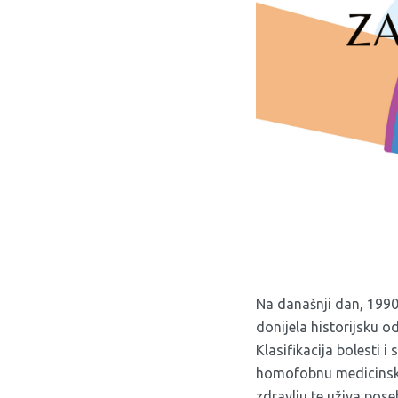
Na današnji dan, 1990
donijela historijsku 
Klasifikacija bolesti
homofobnu medicinsku
zdravlju te uživa pose