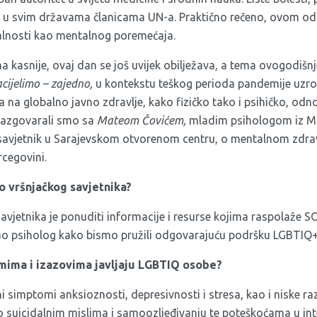
u svim državama članicama UN-a. Praktično rečeno, ovom od
alnosti kao mentalnog poremećaja.
a kasnije, ovaj dan se još uvijek obilježava, a tema ovogodišn
cijelimo – zajedno,
u kontekstu teškog perioda pandemije uz
la na globalno javno zdravlje, kako fizičko tako i psihičko, o
, razgovarali smo sa
Mateom Čovićem,
mladim psihologom iz Mo
avjetnik u Sarajevskom otvorenom centru, o mentalnom zdrav
rcegovini.
ao vršnjačkog savjetnika?
vjetnika je ponuditi informacije i resurse kojima raspolaže SO
o psiholog kako bismo pružili odgovarajuću podršku LGBTIQ+ 
mima i izazovima javljaju LGBTIQ osobe?
i simptomi anksioznosti, depresivnosti i stresa, kao i niske r
o suicidalnim mislima i samoozljeđivanju te poteškoćama u in