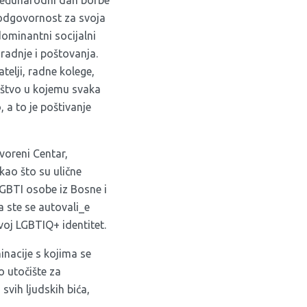
 Međunarodni dan borbe
e odgovornost za svoja
dominantni socijalni
radnje i poštovanja.
elji, radne kolege,
ruštvo u kojemu svaka
 a to je poštivanje
voreni Centar,
kao što su ulične
 LGBTI osobe iz Bosne i
a ste se autovali_e
 svoj LGBTIQ+ identitet.
inacije s kojima se
 utočište za
 svih ljudskih bića,