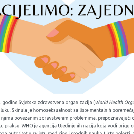
. godine Svjetska zdravstvena organizacija (
World Health Orga
odluku. Skinula je homoseksualnost sa liste mentalnih poremeć
 i s njima povezanim zdravstvenim problemima, prepoznavajući
 praksu. WHO je agencija Ujedinjenih nacija koja vodi brigu
ban autoritet u svijetu medicine i srodnih nauka. Liste bolesti, 