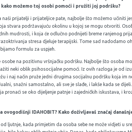
 kako možemo toj osobi pomoći i pružiti joj podršku?
i prijatelji i prijateljice pate, najbolje što možemo učiniti jest 
oja stvara podržavajuću okolinu u kojoj se mogu otvoriti. Oso
odnih mudrosti, i koja će odlučno podnijeti breme ranjenog prijat
razoktrivanja stresa djeluje terapijski. Tome sad nadodamo ohr
obijamo formulu za uspjeh.
e osobe na pozitivnu vršnjačku podršku. Najbolje što osoba mož
ažiti neki oblik psihosocijalne pomoći. Iz ovih razloga je od iz
žu i naj način pruže jedni drugima socijalnu podršku koja im n
alni, snažni samostalno, ali sve je slađe, i lakše kada se dijeli.
a pronaći se oko dijeljenje patnje i zajedničkih iskustava, i kro
 za ovogodišnji IDAHOBIT? Kako doživljavaš značaj današn
d ljutnje, kada primjetim da osoba sebe ne može vidjeti u sre