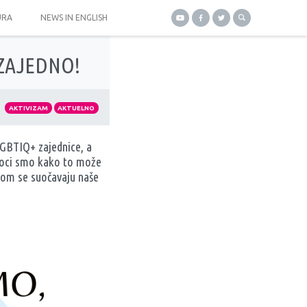
URA
NEWS IN ENGLISH
: ZAJEDNO!
AKTIVIZAM
AKTUELNO
LGBTIQ+ zajednice, a
jedoci smo kako to može
kojom se suočavaju naše