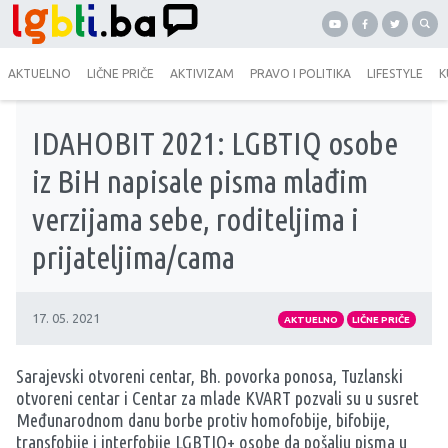
AKTUELNO
LIČNE PRIČE
AKTIVIZAM
PRAVO I POLITIKA
LIFESTYLE
K
IDAHOBIT 2021: LGBTIQ osobe
iz BiH napisale pisma mlađim
verzijama sebe, roditeljima i
prijateljima/cama
17. 05. 2021
AKTUELNO
LIČNE PRIČE
Sarajevski otvoreni centar, Bh. povorka ponosa, Tuzlanski
otvoreni centar i Centar za mlade KVART pozvali su u susret
Međunarodnom danu borbe protiv homofobije, bifobije,
transfobije i interfobije LGBTIQ+ osobe da pošalju pisma u