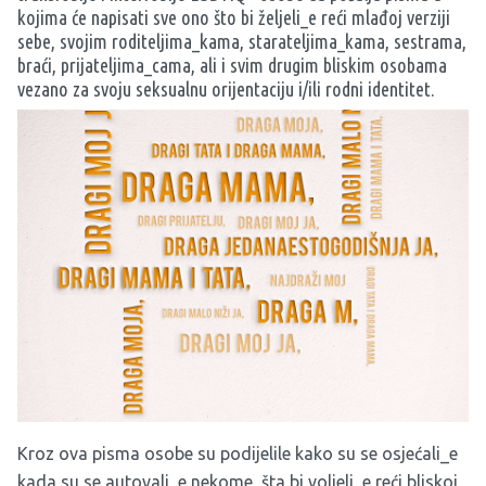
kojima će napisati sve ono što bi željeli_e reći mlađoj verziji
sebe, svojim roditeljima_kama, starateljima_kama, sestrama,
braći, prijateljima_cama, ali i svim drugim bliskim osobama
vezano za svoju seksualnu orijentaciju i/ili rodni identitet.
Kroz ova pisma osobe su podijelile kako su se osjećali_e
kada su se autovali_e nekome, šta bi voljeli_e reći bliskoj