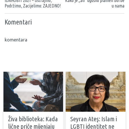
IDAHOBIT 2021 – Ustrajmo,
Kako je „ali“ ugušilo plamen borbe
Podržimo, Zacijelimo: ZAJEDNO!
u nama
Komentari
komentara
Živa biblioteka: Kada
Seyran Ateş: Islam i
lične priče mijenjaju
LGBTI identitet ne