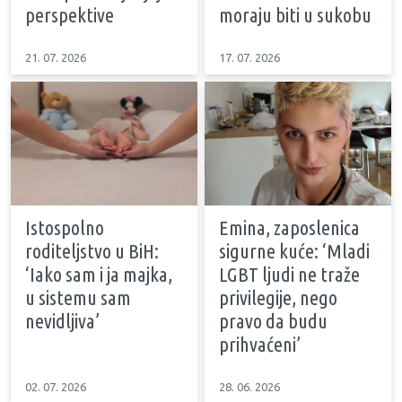
perspektive
moraju biti u sukobu
21. 07. 2026
17. 07. 2026
Istospolno
Emina, zaposlenica
roditeljstvo u BiH:
sigurne kuće: ‘Mladi
‘Iako sam i ja majka,
LGBT ljudi ne traže
u sistemu sam
privilegije, nego
nevidljiva’
pravo da budu
prihvaćeni’
02. 07. 2026
28. 06. 2026