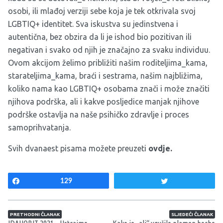
osobi, ili mlađoj verziji sebe koja je tek otkrivala svoj
LGBTIQ+ identitet. Sva iskustva su jedinstvena i
autentična, bez obzira da li je ishod bio pozitivan ili
negativan i svako od njih je značajno za svaku individuu.
Ovom akcijom želimo približiti našim roditeljima_kama,
starateljima_kama, braći i sestrama, našim najbližima,
koliko nama kao LGBTIQ+ osobama znači i može značiti
njihova podrška, ali i kakve posljedice manjak njihove
podrške ostavlja na naše psihičko zdravlje i proces
samoprihvatanja.
Svih dvanaest pisama možete preuzeti
ovdje.
Share
129
Tweet
Navigacija članaka
PRETHODNI ČLANAK
SLJEDEĆI ČLANAK