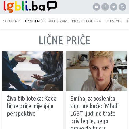
AKTUELNO
LIČNE PRIČE
AKTIVIZAM
PRAVO I POLITIKA
LIFESTYLE
K
LIČNE PRIČE
Živa biblioteka: Kada
Emina, zaposlenica
lične priče mijenjaju
sigurne kuće: ‘Mladi
perspektive
LGBT ljudi ne traže
privilegije, nego
pravo da budu