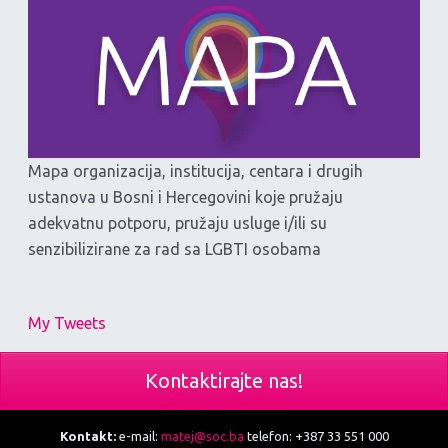
Mapa organizacija, institucija, centara i drugih
ustanova u Bosni i Hercegovini koje pružaju
adekvatnu potporu, pružaju usluge i/ili su
senzibilizirane za rad sa LGBTI osobama
My Tweets
Kontaktirajte nas!
Kontakt:
e-mail:
matej@soc.ba
telefon: +387 33 551 000