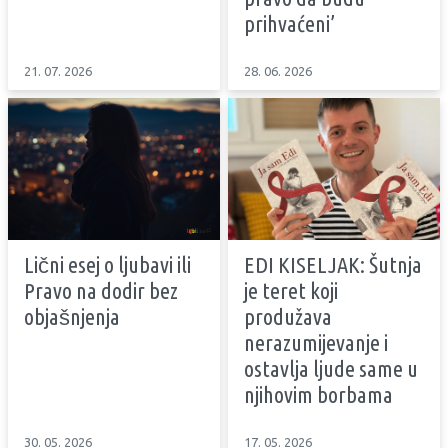
prihvaćeni’
21. 07. 2026
28. 06. 2026
Lični esej o ljubavi ili
EDI KISELJAK: Šutnja
Pravo na dodir bez
je teret koji
objašnjenja
produžava
nerazumijevanje i
ostavlja ljude same u
njihovim borbama
30. 05. 2026
17. 05. 2026