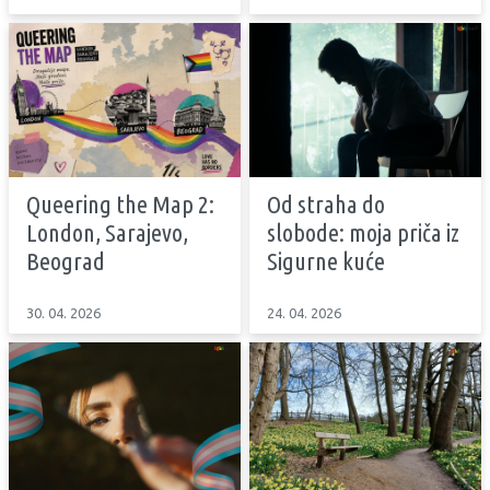
Queering the Map 2:
Od straha do
London, Sarajevo,
slobode: moja priča iz
Beograd
Sigurne kuće
30. 04. 2026
24. 04. 2026