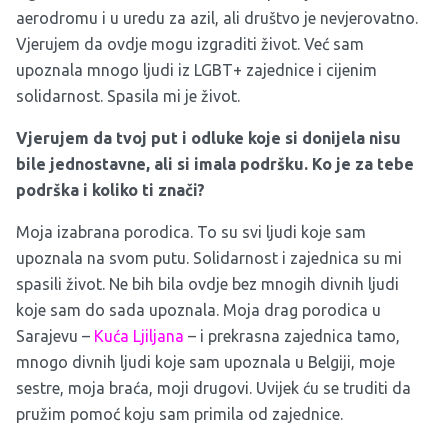
aerodromu i u uredu za azil, ali društvo je nevjerovatno.
Vjerujem da ovdje mogu izgraditi život. Već sam
upoznala mnogo ljudi iz LGBT+ zajednice i cijenim
solidarnost. Spasila mi je život.
Vjerujem da tvoj put i odluke koje si donijela nisu
bile jednostavne, ali si imala podršku. Ko je za tebe
podrška i koliko ti znači?
Moja izabrana porodica. To su svi ljudi koje sam
upoznala na svom putu. Solidarnost i zajednica su mi
spasili život. Ne bih bila ovdje bez mnogih divnih ljudi
koje sam do sada upoznala. Moja drag porodica u
Sarajevu –
Kuća Ljiljana
– i prekrasna zajednica tamo,
mnogo divnih ljudi koje sam upoznala u Belgiji, moje
sestre, moja braća, moji drugovi. Uvijek ću se truditi da
pružim pomoć koju sam primila od zajednice.