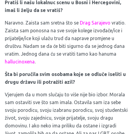
Pratiš li našu lokalnuc scenu u Bosni i Hercegovini,
imaš li želju da se vratiš?
Naravno. Zaista sam sretna što se
Drag Sarajevo
vratio.
Zaista sam ponosna na sve svoje kolege izvođače/ice i
prijatelje/ice koji ulažu trud da naprave promjene u
društvu. Nadam se da će biti sigurno da se jednog dana
vratim. Jednog dana ću se vratiti tamo kao hanuma
hallucinoxena
.
Šta bi poručila svim osobama koje se odluče iseliti u
drugu državu ili potražiti azil?
Vjerujem da u mom slučaju to više nije bio izbor. Morala
sam ostaviti sve što sam imala. Ostavila sam iza sebe
svoju porodicu, svoju izabranu porodicu, svoj studentski
život, svoju zajednicu, svoje prijatelje, svoju dragu
domovinu. I ako neko ima priliku da ostane i izgradi
život, zamolila bih ga da ostane. Ali za nas LGBT osobe