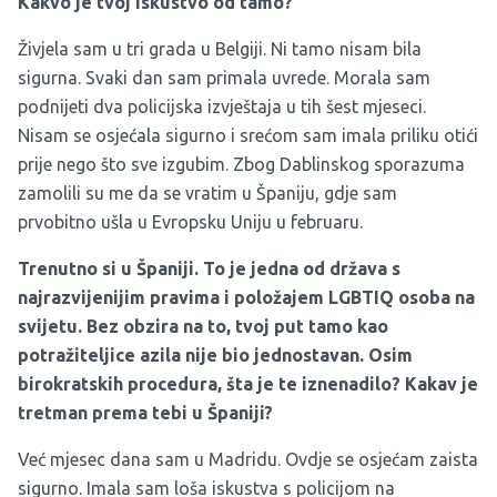
Kakvo je tvoj iskustvo od tamo?
Živjela sam u tri grada u Belgiji. Ni tamo nisam bila
sigurna. Svaki dan sam primala uvrede. Morala sam
podnijeti dva policijska izvještaja u tih šest mjeseci.
Nisam se osjećala sigurno i srećom sam imala priliku otići
prije nego što sve izgubim. Zbog Dablinskog sporazuma
zamolili su me da se vratim u Španiju, gdje sam
prvobitno ušla u Evropsku Uniju u februaru.
Trenutno si u Španiji. To je jedna od država s
najrazvijenijim pravima i položajem LGBTIQ osoba na
svijetu. Bez obzira na to, tvoj put tamo kao
potražiteljice azila nije bio jednostavan. Osim
birokratskih procedura, šta je te iznenadilo? Kakav je
tretman prema tebi u Španiji?
Već mjesec dana sam u Madridu. Ovdje se osjećam zaista
sigurno. Imala sam loša iskustva s policijom na