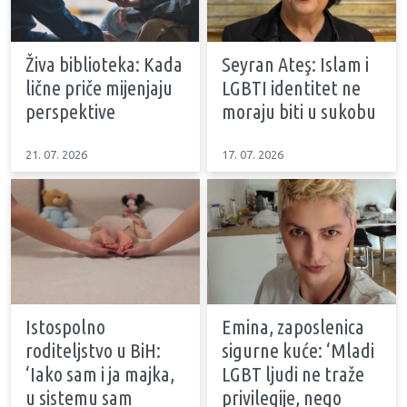
Živa biblioteka: Kada
Seyran Ateş: Islam i
lične priče mijenjaju
LGBTI identitet ne
perspektive
moraju biti u sukobu
21. 07. 2026
17. 07. 2026
Istospolno
Emina, zaposlenica
roditeljstvo u BiH:
sigurne kuće: ‘Mladi
‘Iako sam i ja majka,
LGBT ljudi ne traže
u sistemu sam
privilegije, nego