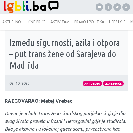
AKTUELNO
LIČNE PRIČE
AKTIVIZAM
PRAVO I POLITIKA
LIFESTYLE
K
Između sigurnosti, azila i otpora
– put trans žene od Sarajeva do
Madrida
02. 10. 2025
AKTUELNO
LIČNE PRIČE
RAZGOVARAO: Matej Vrebac
Daena je mlada trans žena, kurdskog porijekla, koja je dio
svog života provela u Bosni i Hercegovini gdje je studirala.
Bila je aktivna i u lokalnoj queer sceni, prvenstveno kao