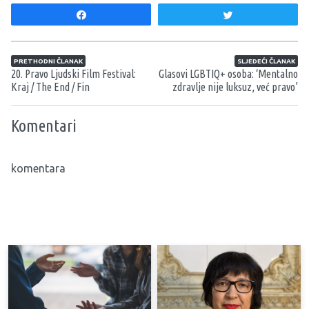
Share
Tweet
Navigacija članaka
PRETHODNI ČLANAK
SLJEDEĆI ČLANAK
20. Pravo Ljudski Film Festival:
Glasovi LGBTIQ+ osoba: ‘Mentalno
Kraj / The End / Fin
zdravlje nije luksuz, već pravo’
Komentari
komentara