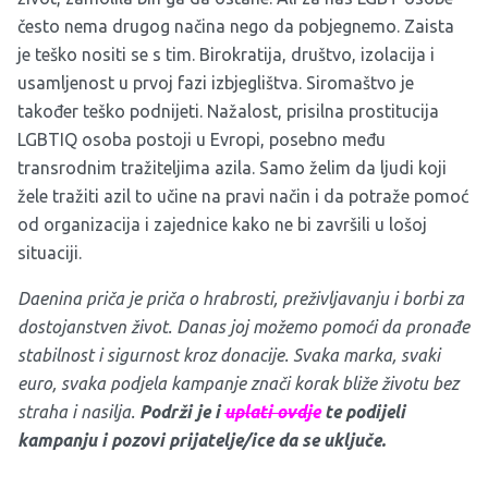
često nema drugog načina nego da pobjegnemo. Zaista
je teško nositi se s tim. Birokratija, društvo, izolacija i
usamljenost u prvoj fazi izbjeglištva. Siromaštvo je
također teško podnijeti. Nažalost, prisilna prostitucija
LGBTIQ osoba postoji u Evropi, posebno među
transrodnim tražiteljima azila. Samo želim da ljudi koji
žele tražiti azil to učine na pravi način i da potraže pomoć
od organizacija i zajednice kako ne bi završili u lošoj
situaciji.
Daenina priča je priča o hrabrosti, preživljavanju i borbi za
dostojanstven život. Danas joj možemo pomoći da pronađe
stabilnost i sigurnost kroz donacije. Svaka marka, svaki
euro, svaka podjela kampanje znači korak bliže životu bez
straha i nasilja.
Podrži je i
uplati ovdje
te podijeli
kampanju i pozovi prijatelje/ice da se uključe.