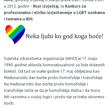
u 2012. godini –
Rozi izvještaj
, te
Konkurs
za
profesionalno
i
eti
čko
izvje
štavanje
o
LGBT
osobama
i
temama
u
BiH
.
Svjetska zdravstvena organizacija (WHO) je 17. maja
1990. godine uklonila homoseksualnost sa liste duševnih
bolesti. Od tad se svake godine 17. maj obilježava kao
Međunarodni dan borbe protiv homofobije i transfobije.
Na međunarodni dan borbe protiv homofobije i
transfobije ističe se da je homofobija štetna i da mora
biti razorena u svojoj logici i protiv nje se treba otvoreno
boriti.