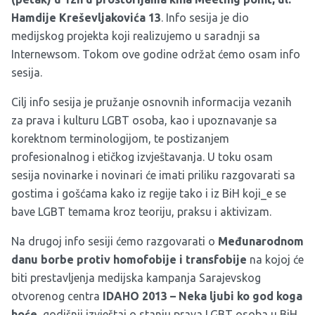
Hamdije Kreševljakovića 13
. Info sesija je dio
medijskog projekta koji realizujemo u saradnji sa
Internewsom. Tokom ove godine održat ćemo osam info
sesija.
Cilj info sesija je pružanje osnovnih informacija vezanih
za prava i kulturu LGBT osoba, kao i upoznavanje sa
korektnom terminologijom, te postizanjem
profesionalnog i etičkog izvještavanja. U toku osam
sesija novinarke i novinari će imati priliku razgovarati sa
gostima i gošćama kako iz regije tako i iz BiH koji_e se
bave LGBT temama kroz teoriju, praksu i aktivizam.
Na drugoj info sesiji ćemo razgovarati o
Međunarodnom
danu borbe protiv homofobije i transfobije
na kojoj će
biti prestavljenja medijska kampanja Sarajevskog
otvorenog centra
IDAHO 2013 – Neka ljubi ko god koga
hoće
, godišnji izvještaj o stanju prava LGBT osoba u BiH