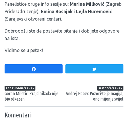
Panelistice druge info sesije su:
Marina Milković
(Zagreb
Pride Udruženje),
Emina Bošnjak
i
Lejla Huremović
(Sarajevski otvoreni centar).
Dobrodošli ste da postavite pitanja i dobijete odgovore
na ista.
Vidimo se u petak!
Share
Tweet
Navigacija članaka
PRETHODNI ČLANAK
SLJEDEĆI ČLANAK
Goran Miletić: Prajd nikada nije
Andrej Nosov: Pozorište je magija,
bio otkazan
ono mijenja svijet
Komentari