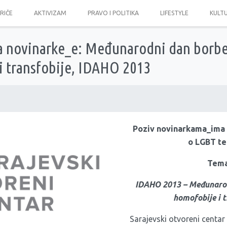
PRIČE
AKTIVIZAM
PRAVO I POLITIKA
LIFESTYLE
KULT
za novinarke_e: Međunarodni dan borbe
i transfobije, IDAHO 2013
Poziv novinarkama_ima 
o LGBT t
Tema
IDAHO 2013 – Međunarod
homofobije i t
Sarajevski otvoreni centar