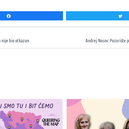
Share
T
aka
a nije bio otkazan
Andrej Nosov: Pozorište j