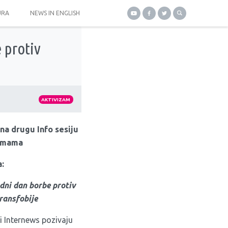
URA
NEWS IN ENGLISH
 protiv
AKTIVIZAM
na drugu Info sesiju
emama
:
ni dan borbe protiv
ransfobije
 i Internews pozivaju