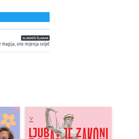
weet
SLJEDEĆI ČLANAK
e magija, ono mijenja svijet