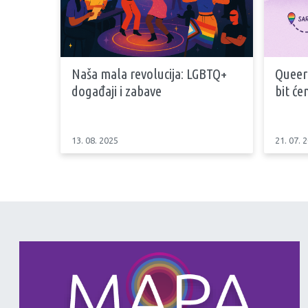
Naša mala revolucija: LGBTQ+
Queeri
događaji i zabave
bit ć
13. 08. 2025
21. 07. 