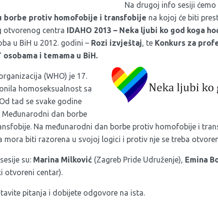
Na drugoj info sesiji ćemo
borbe protiv homofobije i transfobije
na kojoj će biti pre
 otvorenog centra
IDAHO 2013 – Neka ljubi ko god koga ho
ba u BiH u 2012. godini –
Rozi izvještaj
, te
Konkurs
za
profe
T
osobama
i
temama
u
BiH
.
organizacija (WHO) je 17.
lonila homoseksualnost sa
. Od tad se svake godine
ao Međunarodni dan borbe
ansfobije. Na međunarodni dan borbe protiv homofobije i transf
mora biti razorena u svojoj logici i protiv nje se treba otvoren
sesije su:
Marina Milković
(Zagreb Pride Udruženje),
Emina B
i otvoreni centar).
avite pitanja i dobijete odgovore na ista.