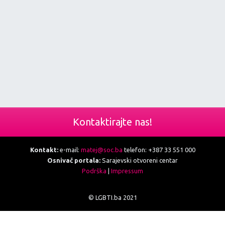
Kontaktirajte nas!
Kontakt:
e-mail:
matej@soc.ba
telefon: +387 33 551 000
Osnivač portala:
Sarajevski otvoreni centar
Podrška
|
Impressum
© LGBTI.ba 2021