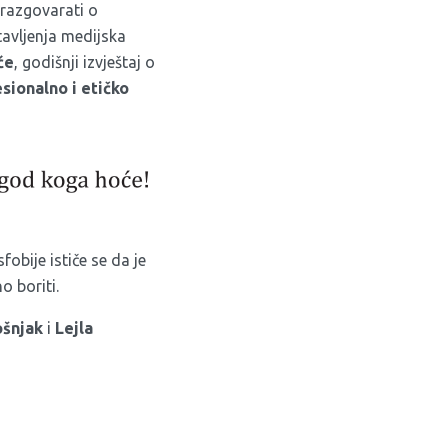
 razgovarati o
stavljenja medijska
će
, godišnji izvještaj o
sionalno
i
eti
čko
obije ističe se da je
o boriti.
ošnjak
i
Lejla