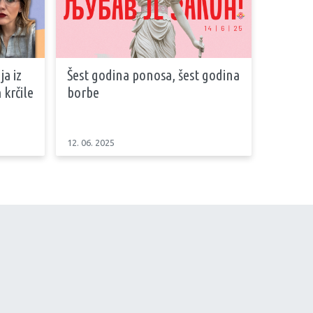
ja iz
Šest godina ponosa, šest godina
 krčile
borbe
12. 06. 2025