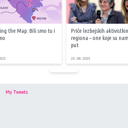
ng the Map: Bili smo tu i
Priče lezbejskih aktivistkin
emo
regiona – one koje su nam
put
2025
25. 06. 2025
My Tweets