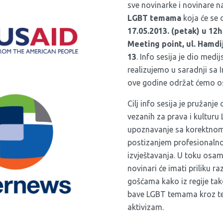
sve novinarke i novinare 
LGBT temama
koja će se 
17.05.2013. (petak) u 12h
Meeting point, ul. Hamdi
13
. Info sesija je dio medi
realizujemo u saradnji s
ove godine održat ćemo os
Cilj info sesija je pružanj
vezanih za prava i kulturu
upoznavanje sa korektnom
postizanjem profesionalno
izvještavanja. U toku osam
novinari će imati priliku r
gošćama kako iz regije tako
bave LGBT temama kroz teo
aktivizam.