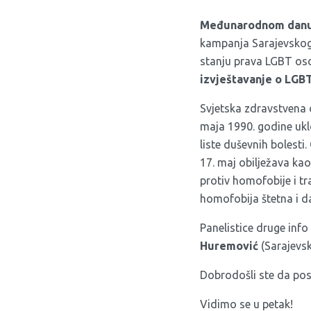
Međunarodnom danu 
kampanja Sarajevskog
stanju prava LGBT oso
izvje
štavanje
o
LGB
Svjetska zdravstvena 
maja 1990. godine uk
liste duševnih bolesti
17. maj obilježava k
protiv homofobije i tr
homofobija štetna i da 
Panelistice druge info 
Huremović
(Sarajevsk
Dobrodošli ste da post
Vidimo se u petak!