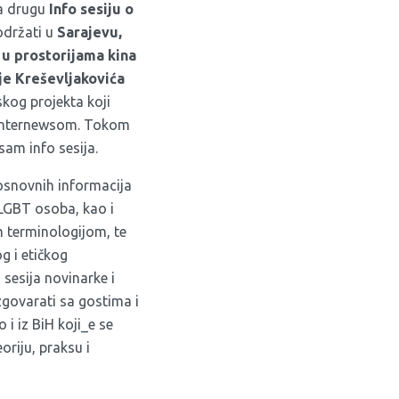
na drugu
Info sesiju o
održati u
Sarajevu,
 u prostorijama kina
je Kreševljakovića
jskog projekta koji
a Internewsom. Tokom
am info sesija.
e osnovnih informacija
 LGBT osoba, kao i
 terminologijom, te
g i etičkog
 sesija novinarke i
azgovarati sa gostima i
 i iz BiH koji_e se
riju, praksu i