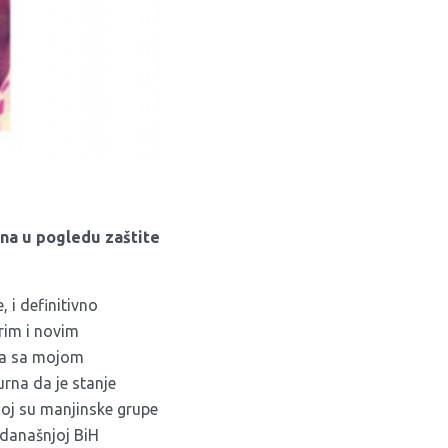
ina u pogledu zaštite
 i definitivno
rim i novim
osa sa mojom
rna da je stanje
ojoj su manjinske grupe
 današnjoj BiH