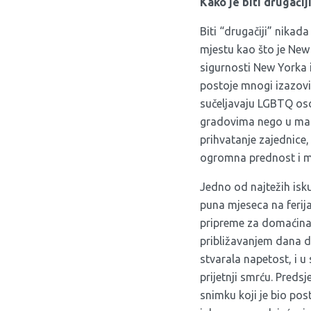
Kako je biti drugačij
Biti “drugačiji” nikada
mjestu kao što je New 
sigurnosti New Yorka i
postoje mnogi izazovi
sučeljavaju LGBTQ osobe
gradovima nego u manj
prihvatanje zajednice, 
ogromna prednost i mož
Jedno od najtežih isku
puna mjeseca na ferija
pripreme za domaćina 
približavanjem dana d
stvarala napetost, i u 
prijetnji smrću. Preds
snimku koji je bio p