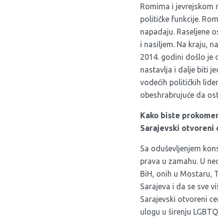
Romima i jevrejskom n
političke funkcije. Ro
napadaju. Raseljene o
i nasiljem. Na kraju, 
2014. godini došlo j
nastavlja i dalje biti 
vodećih političkih lid
obeshrabrujuće da osta
Kako biste prokoment
Sarajevski otvoreni 
Sa oduševljenjem konst
prava u zamahu. U ned
BiH, onih u Mostaru, T
Sarajeva i da se sve vi
Sarajevski otvoreni ce
ulogu u širenju LGBTQ 