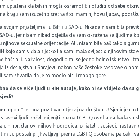
sam uplašena da bih ih mogla osramotiti i otuđiti od sebe otkriva
li na kraju sam izuzetno sretna što imam njihovu ljubav, podršku
svojim prijateljima i u BiH i u SAD-u. Nikada nisam bila prev
SAD-u, jer nisam nikad osjetila da sam okružena sa ljudima koji b
 njihove seksualne orijentacije. Ali, nisam bila baš tako sigur
BiH koje sam viđala rijetko i nisam imala svijest o njihovim sta
ne baštinili. Nažalost, dogodilo mi se jedno bolno iskustvo i tr
elja iz detinjstva u Sarajevu nakon naše žestoke rasprave o ho
ali sam shvatila da je to moglo biti i mnogo gore.
ebno da se više ljudi u BiH autuje, kako bi se vidjelo da su 
usjedi?
oming out“ jer ima pozitivan utjecaj na društvo. U Sjedinjenim
 stavovi ljudi počeli mijenjti prema LGBTQ osobama kada su s
aju – npr. članovi njihovih porodica, prijatelji, susjedi, nastavni
m su postali prijhvatljiviji prema LGBTQ osobama pa čak i vat