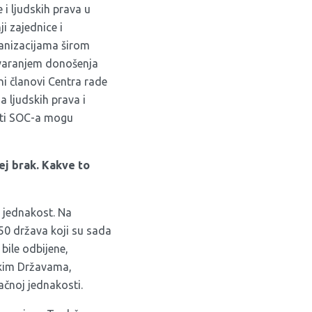
i ljudskih prava u
i zajednice i
anizacijama širom
govaranjem donošenja
ni članovi Centra rade
 ljudskih prava i
osti SOC-a mogu
ej brak. Kakve to
a jednakost. Na
 50 država koji su sada
 bile odbijene,
ičkim Državama,
ačnoj jednakosti.