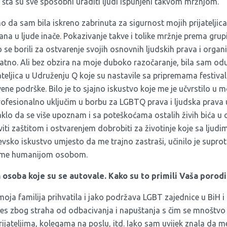
 šta su sve sposobni uraditi ljudi ispunjeni takvom mržnjom.
o da sam bila iskreno zabrinuta za sigurnost mojih prijateljica
a u ljude inače. Pokazivanje takve i tolike mržnje prema grupi 
o se borili za ostvarenje svojih osnovnih ljudskih prava i organi
ratno. Ali bez obzira na moje duboko razočaranje, bila sam odu
teljica u Udruženju Q koje su nastavile sa pripremama festival
ene podrške. Bilo je to sjajno iskustvo koje me je učvrstilo u 
ofesionalno uključim u borbu za LGBTQ prava i ljudska prava u
lo da se više upoznam i sa poteškoćama ostalih živih bića u cj
ti zaštitom i ostvarenjem dobrobiti za životinje koje sa ljudima
vsko iskustvo umjesto da me trajno zastraši, učinilo je supro
lo me humanijom osobom.
 osoba koje su se autovale. Kako su to primili Vaša porodica
oja familija prihvatila i jako podržava LGBT zajednice u BiH 
roces zbog straha od odbacivanja i napuštanja s čim se mnoštvo
jateljima, kolegama na poslu, itd. Iako sam uvijek znala da m