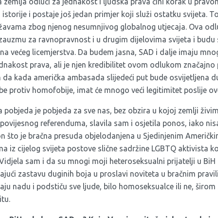
 zemlja odluči za jednakost i ljudska prava čini korak u prav
 istorije i postaje još jedan primjer koji služi ostatku svijeta.
Državama zbog njenog nesumnjivog globalnog utjecaja. Ova o
 zauzmu za ravnopravnost i u drugim dijelovima svijeta i budu
ena većeg licemjerstva. Da budem jasna, SAD i dalje imaju m
ednakost prava, ali je njen kredibilitet ovom odlukom značajn
m da kada američka ambasada slijedeći put bude osvijetljena 
 protiv homofobije, imat će mnogo veći legitimitet poslije ov
pobjeda je pobjeda za sve nas, bez obzira u kojoj zemlji živimo
povijesnog referenduma, slavila sam i osjetila ponos, iako ni
on što je bračna presuda objelodanjena u Sjedinjenim Američk
 iz cijelog svijeta postove slične sadržine LGBTQ aktivista koj
djela sam i da su mnogi moji heteroseksualni prijatelji u BiH 
jajući zastavu duginih boja u proslavi noviteta u bračnim pravi
u nadu i podstiču sve ljude, bilo homoseksualce ili ne, širom 
itu.