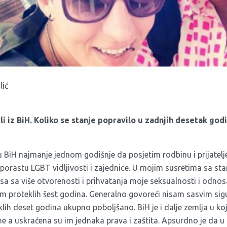
lić
li iz BiH. Koliko se stanje popravilo u zadnjih desetak god
BiH najmanje jednom godišnje da posjetim rodbinu i prijatelje,
porastu LGBT vidljivosti i zajednice. U mojim susretima sa sta
e sa sa više otvorenosti i prihvatanja moje seksualnosti i odn
 proteklih šest godina. Generalno govoreći nisam sasvim sigu
klih deset godina ukupno poboljšano. BiH je i dalje zemlja u k
ne a uskraćena su im jednaka prava i zaštita. Apsurdno je da u