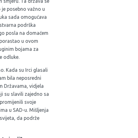
om smjeru. Ta država se
 To je posebno važno u
dluka sada omogućava
 stvarna podrška
nogo posla na domaćem
o porastao u ovom
duginim bojama za
e odluke.
. Kada su Irci glasali
sam bila neposredni
im Državama, vidjela
i su slavili zajedno sa
promijenili svoje
lima u SAD-u. Mišljenja
svijeta, da podrže