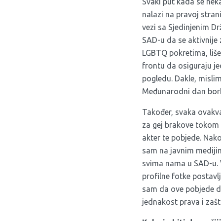
Svaki put kada se neka
nalazi na pravoj strani
vezi sa Sjedinjenim 
SAD-u da se aktivnije
LGBTQ pokretima, liš
frontu da osiguraju j
pogledu. Dakle, misli
Međunarodni dan borbe
Također, svaka ovakva 
za gej brakove tokom 
akter te pobjede. Nak
sam na javnim medijima
svima nama u SAD-u. Vi
profilne fotke postavl
sam da ove pobjede daj
jednakost prava i zašt