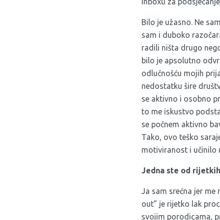
inboxu za podsjećanje
Bilo je užasno. Ne sam
sam i duboko razočaran
radili ništa drugo neg
bilo je apsolutno odv
odlučnošću mojih prija
nedostatku šire društv
se aktivno i osobno pr
to me iskustvo podstak
se počnem aktivno bavi
Tako, ovo teško saraje
motiviranost i učini
Jedna ste od rijetkih
Ja sam srećna jer me m
out” je rijetko lak p
svojim porodicama, pri