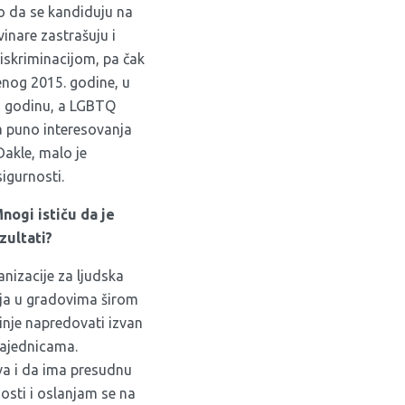
o da se kandiduju na
vinare zastrašuju i
iskriminacijom, pa čak
jenog 2015. godine, u
u godinu, a LGBTQ
ema puno interesovanja
Dakle, malo je
sigurnosti.
nogi ističu da je
zultati?
nizacije za ljudska
ija u gradovima širom
činje napredovati izvan
 zajednicama.
ava i da ima presudnu
nosti i oslanjam se na