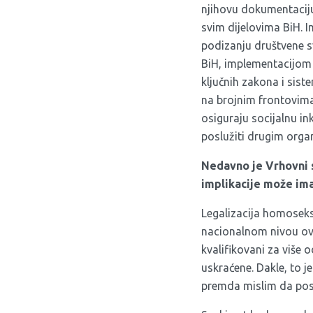
njihovu dokumentaciju
svim dijelovima BiH. I
podizanju društvene 
BiH, implementacijom ‘
ključnih zakona i sist
na brojnim frontovima
osiguraju socijalnu i
poslužiti drugim orga
Nedavno je Vrhovni 
implikacije može ima
Legalizacija homoseksu
nacionalnom nivou ova 
kvalifikovani za više o
uskraćene. Dakle, to j
premda mislim da posto