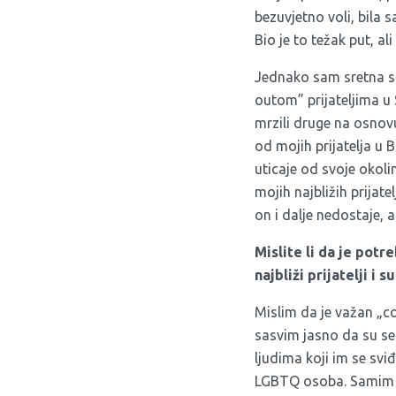
bezuvjetno voli, bila 
Bio je to težak put, a
Jednako sam sretna sa 
outom” prijateljima u 
mrzili druge na osnovu
od mojih prijatelja u 
uticaje od svoje okoli
mojih najbližih prijat
on i dalje nedostaje, 
Mislite li da je potr
najbliži prijatelji i s
Mislim da je važan „c
sasvim jasno da su se
ljudima koji im se sviđ
LGBTQ osoba. Samim ti