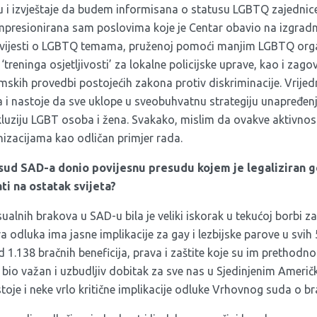
 i izvještaje da budem informisana o statusu LGBTQ zajednice 
mpresionirana sam poslovima koje je Centar obavio na izgradnj
svijesti o LGBTQ temama, pruženoj pomoći manjim LGBTQ org
treninga osjetljivosti’ za lokalne policijske uprave, kao i za
emskih provedbi postojećih zakona protiv diskriminacije. Vrijed
 i nastoje da sve uklope u sveobuhvatnu strategiju unapređenja
nkluziju LGBT osoba i žena. Svakako, mislim da ovakve aktivn
nizacijama kao odličan primjer rada.
sud SAD-a donio povijesnu presudu kojem je legaliziran g
ti na ostatak svijeta?
alnih brakova u SAD-u bila je veliki iskorak u tekućoj borbi z
odluka ima jasne implikacije za gay i lezbijske parove u svih
d 1.138 bračnih beneficija, prava i zaštite koje su im prethodno
e bio važan i uzbudljiv dobitak za sve nas u Sjedinjenim Amer
je i neke vrlo kritične implikacije odluke Vrhovnog suda o br