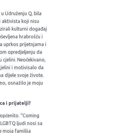
 u Udruženju Q, bila
aktivista koji nisu
zirali kulturni događaj
ševljena hrabrošću i
a uprkos prijetnjama i
mom opredjeljenju da
 cjelini. Neočekivano,
elini i motivisalo da
 dijele svoje živote.
tno, osnažilo je moju
 i prijatelji?
i općenito. “Coming
 LGBTQ ljudi nosi sa
e moja familija