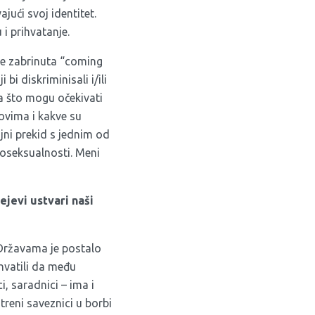
jući svoj identitet.
 i prihvatanje.
iše zabrinuta “coming
i diskriminisali i/ili
na što mogu očekivati
vovima i kakve su
ajni prekid s jednim od
moseksualnosti. Meni
gejevi ustvari naši
 Državama je postalo
hvatili da među
ci, saradnici – ima i
reni saveznici u borbi