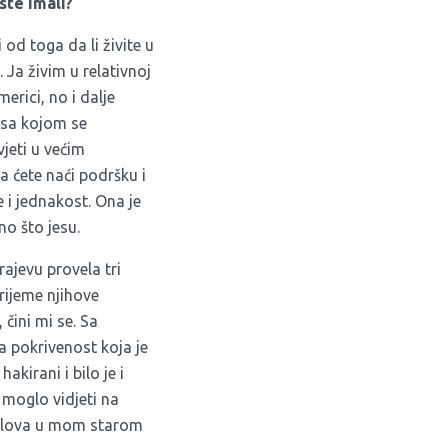
ste imali?
 od toga da li živite u
 Ja živim u relativnoj
erici, no i dalje
 sa kojom se
vjeti u većim
 ćete naći podršku i
e i jednakost. Ona je
no što jesu.
ajevu provela tri
rijeme njihove
čini mi se. Sa
a pokrivenost koja je
akirani i bilo je i
e moglo vidjeti na
ailova u mom starom