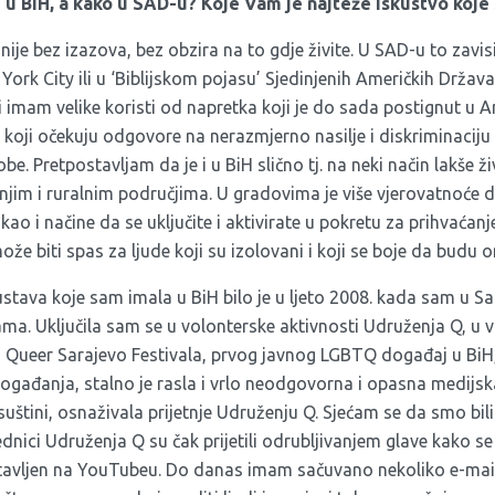
i u BiH, a kako u SAD-u? Koje Vam je najteže iskustvo koje 
 nije bez izazova, bez obzira na to gdje živite. U SAD-u to zavisi
York City ili u ‘Biblijskom pojasu’ Sjedinjenih Američkih Država.
 imam velike koristi od napretka koji je do sada postignut u Am
 koji očekuju odgovore na nerazmjerno nasilje i diskriminaciju
. Pretpostavljam da je i u BiH slično tj. na neki način lakše ži
im i ruralnim područjima. U gradovima je više vjerovatnoće da
kao i načine da se uključite i aktivirate u pokretu za prihvaćanj
e biti spas za ljude koji su izolovani i koji se boje da budu o
stava koje sam imala u BiH bilo je u ljeto 2008. kada sam u Sar
ma. Uključila sam se u volonterske aktivnosti Udruženja Q, u v
Queer Sarajevo Festivala, prvog javnog LGBTQ događaj u BiH, 
ogađanja, stalno je rasla i vrlo neodgovorna i opasna medijsk
suštini, osnaživala prijetnje Udruženju Q. Sjećam se da smo bili h
jednici Udruženja Q su čak prijetili odrubljivanjem glave kako s
ostavljen na YouTubeu. Do danas imam sačuvano nekoliko e-m