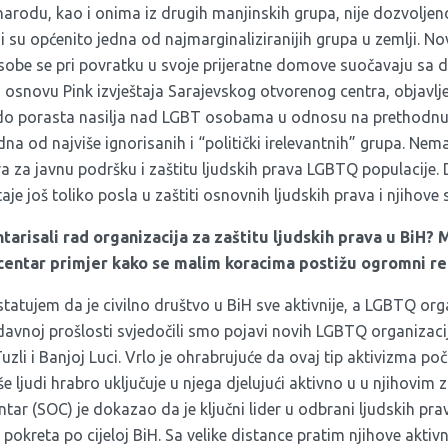
arodu, kao i onima iz drugih manjinskih grupa, nije dozvoljen
mi su općenito jedna od najmarginaliziranijih grupa u zemlji. No
sobe se pri povratku u svoje prijeratne domove suočavaju sa d
na osnovu Pink izvještaja Sarajevskog otvorenog centra, objavl
e do porasta nasilja nad LGBT osobama u odnosu na prethodn
jedna od najviše ignorisanih i “politički irelevantnih” grupa. N
era za javnu podršku i zaštitu ljudskih prava LGBTQ populacije. 
je još toliko posla u zaštiti osnovnih ljudskih prava i njihove 
arisali rad organizacija za zaštitu ljudskih prava u BiH? M
centar primjer kako se malim koracima postižu ogromni re
atujem da je civilno društvo u BiH sve aktivnije, a LGBTQ orga
avnoj prošlosti svjedočili smo pojavi novih LGBTQ organizac
uzli i Banjoj Luci. Vrlo je ohrabrujuće da ovaj tip aktivizma po
še ljudi hrabro uključuje u njega djelujući aktivno u u njihovim
ntar (SOC) je dokazao da je ključni lider u odbrani ljudskih pr
pokreta po cijeloj BiH. Sa velike distance pratim njihove aktiv