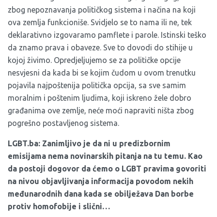
zbog nepoznavanja političkog sistema i načina na koji
ova zemlja funkcioniše. Svidjelo se to nama ili ne, tek
deklarativno izgovaramo pamflete i parole. Istinski teško
da znamo prava i obaveze. Sve to dovodi do stihije u
kojoj živimo. Opredjeljujemo se za političke opcije
nesvjesni da kada bi se kojim čudom u ovom trenutku
pojavila najpoštenija politička opcija, sa sve samim
moralnim i poštenim ljudima, koji iskreno žele dobro
građanima ove zemlje, neće moći napraviti ništa zbog
pogrešno postavljenog sistema.
LGBT.ba: Zanimljivo je da ni u predizbornim
emisijama nema novinarskih pitanja na tu temu. Kao
da postoji dogovor da ćemo o LGBT pravima govoriti
na nivou objavljivanja informacija povodom nekih
međunarodnih dana kada se obilježava Dan borbe
protiv homofobije i slični…