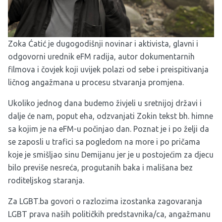
Zoka Ćatić je dugogodišnji novinar i aktivista, glavni i
odgovorni urednik
eFM radija
, autor dokumentarnih
filmova i čovjek koji uvijek polazi od sebe i preispitivanja
ličnog angažmana u procesu stvaranja promjena.
Ukoliko jednog dana budemo živjeli u sretnijoj državi i
dalje će nam, poput eha, odzvanjati Zokin tekst bh. himne
sa kojim je na eFM-u počinjao dan. Poznat je i po želji da
se zaposli u trafici sa pogledom na more i po pričama
koje je smišljao sinu Demijanu jer je u postojećim za djecu
bilo previše nesreća, progutanih baka i mališana bez
roditeljskog staranja.
Za LGBT.ba govori o razlozima izostanka zagovaranja
LGBT prava naših političkih predstavnika/ca, angažmanu