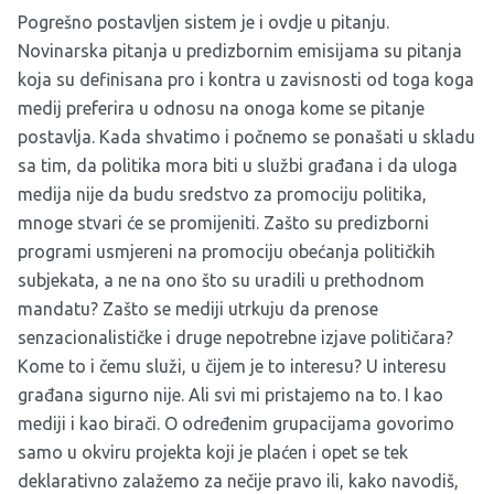
Pogrešno postavljen sistem je i ovdje u pitanju.
Novinarska pitanja u predizbornim emisijama su pitanja
koja su definisana pro i kontra u zavisnosti od toga koga
medij preferira u odnosu na onoga kome se pitanje
postavlja. Kada shvatimo i počnemo se ponašati u skladu
sa tim, da politika mora biti u službi građana i da uloga
medija nije da budu sredstvo za promociju politika,
mnoge stvari će se promijeniti. Zašto su predizborni
programi usmjereni na promociju obećanja političkih
subjekata, a ne na ono što su uradili u prethodnom
mandatu? Zašto se mediji utrkuju da prenose
senzacionalističke i druge nepotrebne izjave političara?
Kome to i čemu služi, u čijem je to interesu? U interesu
građana sigurno nije. Ali svi mi pristajemo na to. I kao
mediji i kao birači. O određenim grupacijama govorimo
samo u okviru projekta koji je plaćen i opet se tek
deklarativno zalažemo za nečije pravo ili, kako navodiš,