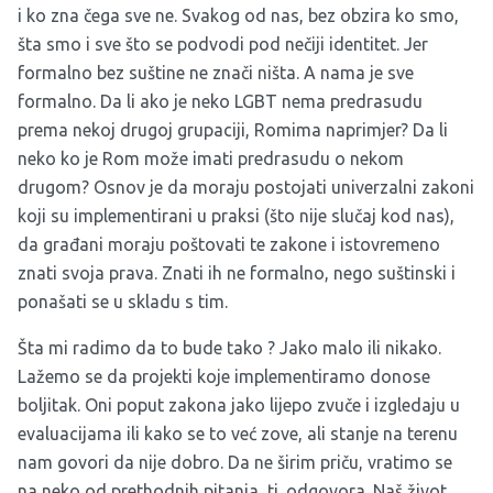
i ko zna čega sve ne. Svakog od nas, bez obzira ko smo,
šta smo i sve što se podvodi pod nečiji identitet. Jer
formalno bez suštine ne znači ništa. A nama je sve
formalno. Da li ako je neko LGBT nema predrasudu
prema nekoj drugoj grupaciji, Romima naprimjer? Da li
neko ko je Rom može imati predrasudu o nekom
drugom? Osnov je da moraju postojati univerzalni zakoni
koji su implementirani u praksi (što nije slučaj kod nas),
da građani moraju poštovati te zakone i istovremeno
znati svoja prava. Znati ih ne formalno, nego suštinski i
ponašati se u skladu s tim.
Šta mi radimo da to bude tako ? Jako malo ili nikako.
Lažemo se da projekti koje implementiramo donose
boljitak. Oni poput zakona jako lijepo zvuče i izgledaju u
evaluacijama ili kako se to već zove, ali stanje na terenu
nam govori da nije dobro. Da ne širim priču, vratimo se
na neko od prethodnih pitanja, tj. odgovora. Naš život