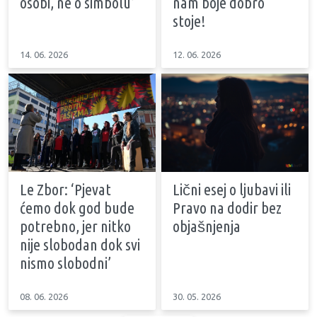
osobi, ne o simbolu’
nam boje dobro
stoje!
14. 06. 2026
12. 06. 2026
Le Zbor: ‘Pjevat
Lični esej o ljubavi ili
ćemo dok god bude
Pravo na dodir bez
potrebno, jer nitko
objašnjenja
nije slobodan dok svi
nismo slobodni’
08. 06. 2026
30. 05. 2026