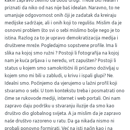
priznati da niko od nas nije baš idealan. Naravno, to ne
umanjuje odgovornost onih čiji je zadatak da kreiraju
medijske sadržaje, ali i onih koji to regulišu. Mislim da je
osnovni problem što svi o sebi mislimo bolje nego je to
istina. Razlog za to je upravo demokratizacija medija i
društvene mreže. Pogledajmo sopstvene profile. Ima li
slika na kojoj smo ružni ? Postoji li fotografija na kojoj
nam je kuća prljava i u neredu, vrt zapušten? Postoji li
status u kojem smo samokritični ili pričamo doživljaj u
kojem smo mi bili u zabludi, u krivu i ispali glupi? Ne.
Idealni smo. Počinjemo da vjerujemo u lažni profil koji
stvaramo o sebi. U tom kontekstu treba i posmatrati ono
čime se rukovode mediji, internet i web portali. Oni nam
zapravo daju podršku u stvaranju iluzije da smo kao
društvo dio globalnog svijeta. A ja mislim da je zapravo
naše društvo razoreno u ratu. Da ga nikada nismo ni
probali ponovno formirati. Već na isti način kao i na