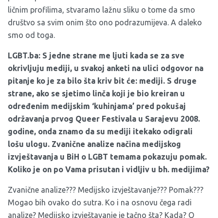
ličnim profilima, stvaramo lažnu sliku o tome da smo
društvo sa svim onim što ono podrazumijeva. A daleko
smo od toga.
LGBT.ba:
S jedne strane me ljuti kada se za sve
okrivljuju mediji, u svakoj anketi na ulici odgovor na
pitanje ko je za bilo šta kriv bit će: mediji. S druge
strane, ako se sjetimo linča koji je bio kreiran u
određenim medijskim ‘kuhinjama’ pred pokušaj
održavanja prvog Queer Festivala u Sarajevu 2008.
godine, onda znamo da su mediji itekako odigrali
lošu ulogu. Zvanične analize načina medijskog
izvještavanja u BiH o LGBT temama pokazuju pomak.
Koliko je on po Vama prisutan i vidljiv u bh. medijima?
Zvanične analize??? Medijsko izvještavanje??? Pomak???
Mogao bih ovako do sutra. Ko i na osnovu čega radi
analize? Medijsko izvještavanje je tačno šta? Kada? O