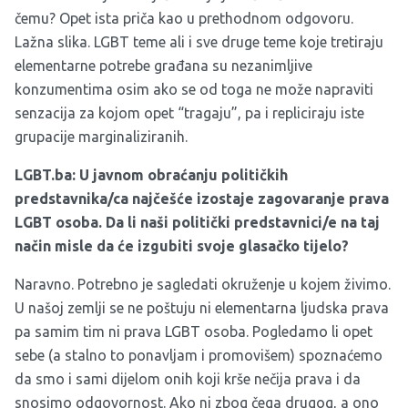
čemu? Opet ista priča kao u prethodnom odgovoru.
Lažna slika. LGBT teme ali i sve druge teme koje tretiraju
elementarne potrebe građana su nezanimljive
konzumentima osim ako se od toga ne može napraviti
senzacija za kojom opet “tragaju”, pa i repliciraju iste
grupacije marginaliziranih.
LGBT.ba:
U javnom obraćanju političkih
predstavnika/ca najčešće izostaje zagovaranje prava
LGBT osoba. Da li naši politički predstavnici/e na taj
način misle da će izgubiti svoje glasačko tijelo?
Naravno. Potrebno je sagledati okruženje u kojem živimo.
U našoj zemlji se ne poštuju ni elementarna ljudska prava
pa samim tim ni prava LGBT osoba. Pogledamo li opet
sebe (a stalno to ponavljam i promovišem) spoznaćemo
da smo i sami dijelom onih koji krše nečija prava i da
snosimo odgovornost. Ako ni zbog čega drugog, a ono