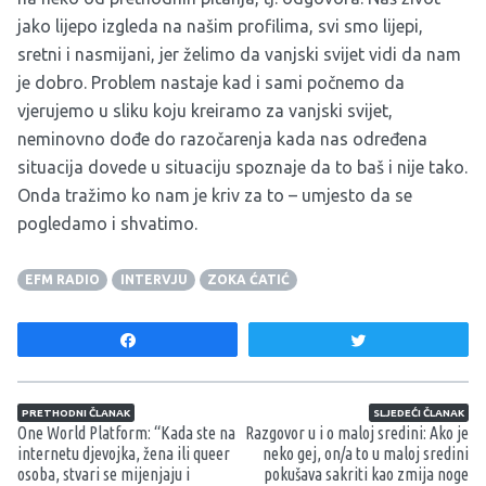
jako lijepo izgleda na našim profilima, svi smo lijepi,
sretni i nasmijani, jer želimo da vanjski svijet vidi da nam
je dobro. Problem nastaje kad i sami počnemo da
vjerujemo u sliku koju kreiramo za vanjski svijet,
neminovno dođe do razočarenja kada nas određena
situacija dovede u situaciju spoznaje da to baš i nije tako.
Onda tražimo ko nam je kriv za to – umjesto da se
pogledamo i shvatimo.
EFM RADIO
INTERVJU
ZOKA ĆATIĆ
Share
Tweet
Navigacija članaka
PRETHODNI ČLANAK
SLJEDEĆI ČLANAK
One World Platform: “Kada ste na
Razgovor u i o maloj sredini: Ako je
internetu djevojka, žena ili queer
neko gej, on/a to u maloj sredini
osoba, stvari se mijenjaju i
pokušava sakriti kao zmija noge