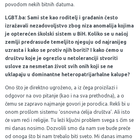
povodom nekih bitnih datuma.
LGBT.ba: Sami ste kao roditelj i građanin često
izražavali nezadovoljstvo zbog niza anomalija kojima
je opterećen školski sistem u BiH. Koliko se u našoj
zemlji predrasude temeljito njeguju od najranijeg
uzrasta i kako se protiv njih boriti? I kako ćemo u
d
ruštvu koje je ogrezlo u netoleranciji stvoriti
uslove za nesmetan život svih onih koji se ne
uklapaju u dominantne heteropatrijarhalne kalupe?
Ono što je direktno ugroženo, a iz čega proizilazi i
odgovor na ovo pitanje (kao i na sva prethodna), a o
čemu se zapravo najmanje govori je porodica. Rekli bi u
onom prošlom sistemu ‘osnovna ćelija društva’. Ali isto
će vam reći i religije. Tu leži ključni problem svega s čim se
mi danas nosimo. Dozvolili smo da nam sve bude preče
od onoga što bi nam trebalo biti sveto. Mi danas imamo