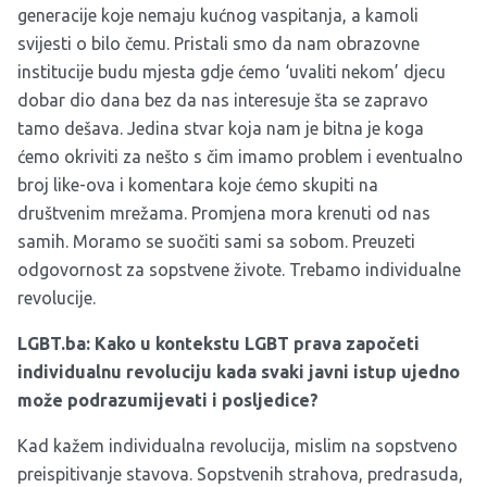
generacije koje nemaju kućnog vaspitanja, a kamoli
svijesti o bilo čemu. Pristali smo da nam obrazovne
institucije budu mjesta gdje ćemo ‘uvaliti nekom’ djecu
dobar dio dana bez da nas interesuje šta se zapravo
tamo dešava. Jedina stvar koja nam je bitna je koga
ćemo okriviti za nešto s čim imamo problem i eventualno
broj like-ova i komentara koje ćemo skupiti na
društvenim mrežama. Promjena mora krenuti od nas
samih. Moramo se suočiti sami sa sobom. Preuzeti
odgovornost za sopstvene živote. Trebamo individualne
revolucije.
LGBT.ba: Kako u kontekstu LGBT prava započeti
individualnu revoluciju kada svaki javni istup ujedno
može podrazumijevati i posljedice?
Kad kažem individualna revolucija, mislim na sopstveno
preispitivanje stavova. Sopstvenih strahova, predrasuda,