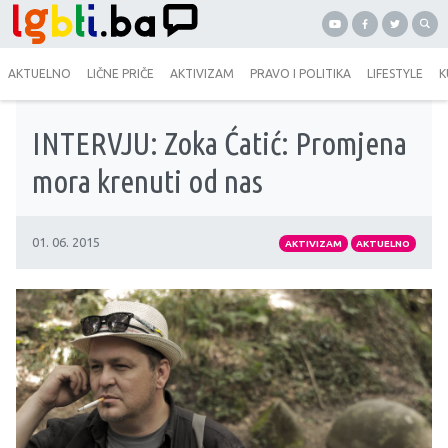
AKTUELNO
LIČNE PRIČE
AKTIVIZAM
PRAVO I POLITIKA
LIFESTYLE
K
INTERVJU: Zoka Ćatić: Promjena
mora krenuti od nas
01. 06. 2015
AKTIVIZAM
AKTUELNO